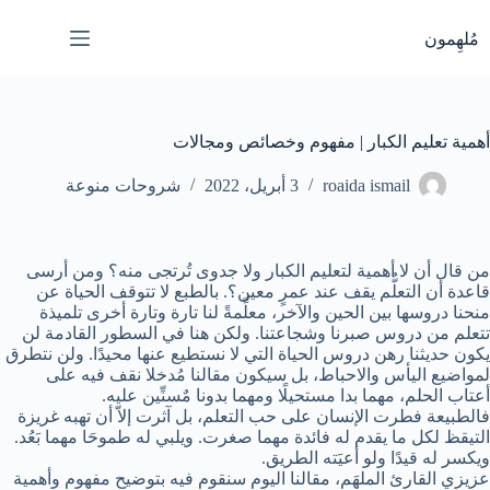
لتجاوز
لى
مُلهِمون
لمحتوى
أهمية تعليم الكبار | مفهوم وخصائص ومجالات
roaida ismail
3 أبريل، 2022
شروحات منوعة
من قال أن لا أهمية لتعليم الكبار ولا جدوى تُرتجى منه؟ ومن أرسى
قاعدة أن التعلُّم يقف عند عمرٍ معين؟. بالطبع لا تتوقف الحياة عن
منحنا دروسها بين الحين والآخر، معلِّمةً لنا تارة وتارة أخرى تلميذة
تتعلم من دروس صبرنا وشجاعتنا. ولكن هنا في السطور القادمة لن
يكون حديثنا رهن دروس الحياة التي لا نستطيع عنها محيدًا. ولن نتطرق
لمواضيع اليأس والاحباط، بل سيكون مقالنا مُدخلا نقف فيه على
أعتاب الحلم، مهما بدا مستحيلًا ومهما بدونا مٌسنِّين عليه.
فالطبيعة فطرت الإنسان على حب التعلم، بل آثرت إلاّ أن تهبه غريزة
التيقظ لكل ما يقدم له فائدة مهما صغرت. ويلبي له طموحَا مهما بَعُد.
ويكسر له قيدًا ولو أعيَته الطريق.
عزيزي القارئ الملهَم، مقالنا اليوم سنقوم فيه بتوضيح مفهوم وأهمية