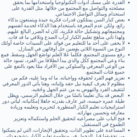
القدرة على مسك أدوات التكنولوجيا واستخدامها بما يحقق
مصلحته والتواصل مع المجتمع من خلالها. مثل القدرة على
استخدام وسائل التواصل الاجتماعي.
بعض كبار السن يمتلكون قدرات فكرية جيدة ويتمتعون بذكاء
رائع، ولكن عدم المعرفة باستخدام هذا الذكاء لخدمة أنفسهم
ومجتمعاتهم وتشكيل حالة فكرية، كان له الضرر البالغ عليهم.
ولهذا تأتي مناهج تعليم الكبار لرأب الصدع وتلافي ما قد فات.
لا يخفى على أحد ما للتعليم من فوائد على السيدات خاصة أولئك
النوع من النسوة اللاتي يقضين جل أوقاتهن في المنازل.
رفع مستوى المجتمع. فكلّما عَلا العلم تواضَع الجهل وسقط. فمع
بناء وعي المجتمع ككل والذي يبدأ انطلاقا من الفرد، تسود حالة
من الوعي المعرفي والسلوكي بين الأفراد ممّا يعود بالنفع على
جميع فئات المجتمع.
تعزيز فهم الفرد لحقوقه وواجباته. ما له وما عليه، فكم من
مظلوم لا يعرف كيفية نيل حقه وإثباته، وهنا يأتي الدور المعرفي
لتثقيف الفرد والنهوض به من عتم الجهل وحُجَبه.
البعض قد ينال تعليما بائسًا من خلال التعليم الرسمي، ويظل
طيلة عمره حبيسه، غير عارف بقدرته جاهلا إمكانياته. ليأتي دور
استراتيجيات تعليم الكبار المتطورة. لتحريره وتعليمه وزيادة
معارفه وتحسين مهاراته.
فتح الباب على مصراعيه لتحقيق الحلم واستكماله وتعزيز
الطموح في المستقبل.
المساعدة على تطوير الذات، وتحقيق الإنجازات، التي لم يتمكنوا
من تحقيقها قبل الدخول في منظومة تعليم الكبار بتشجيع ذاتي