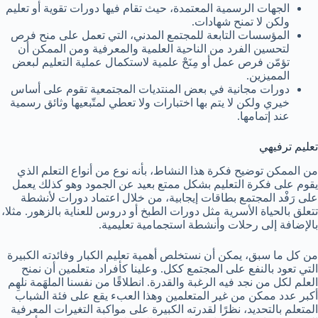
الجهات الرسمية المعتمدة، حيث تقام فيها دورات تقوية أو تعليم
ولكن لا تمنح شهادات.
المؤسسات التابعة للمجتمع المدني، التي تعمل على منح فرص
لتحسين الفرد من الناحية العلمية والمعرفية ومن الممكن أن
تؤمّن فرص عمل أو مِنَحْ علمية لاستكمال عملية التعليم لبعض
المميزين.
دورات مجانية في بعض المنتديات المجتمعية تقوم على أساس
خيري ولكن لا يتم بها اختبارات ولا تعطي لمتّبعيها وثائق رسمية
عند إتمامها.
تعليم ترفيهي
من الممكن توضيح فكرة هذا النشاط، بأنه نوع من أنواع التعلم الذي
يقوم على فكرة التعليم بشكل ممتع بعيد عن الجمود وهو كذلك يعمل
على رَفْد المجتمع بطاقات إيجابية، من خلال اعتماد دورات لأنشطة
تتعلق بالحياة الأسرية مثل دورات الطبخ أو دروس للعناية بالزهور. مثلا،
بالإضافة إلى رحلات وأنشطة استجمامية تعليمية.
من كل ما سبق، يمكن أن نستخلص أهمية تعليم الكبار وفائدته الكبيرة
التي تعود بالنفع على المجتمع ككل. وعلينا كأفراد متعلمين أن نمنح
العلم لكل من نجد فيه الرغبة والقدرة. انطلاقًا من نفسنا الملهَمة نلهِم
أكبر عدد ممكن من غير المتعلمين وهذا العبء يقع على فئة الشباب
المتعلم بالتحديد، نظرًا لقدرته الكبيرة على مواكبة التغيرات المعرفية