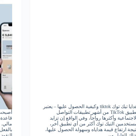
هدايا تيك توك tiktok وكيفية الحصول عليها – يعتبر
تطبيق TikTok من أشهر تطبيقات التواصل
أصبحت ا
لاجتماعية وأكثرها رواجاً، وفي الواقع إن تزايد
قاعدة 
ستخدمين التيك توك أكثر من أي تطبيق أخر،
مالي. 
تيجة ارتفاع قيمة هداياه وسهولة الحصول عليها،
بالفعل 
ناك القليل من…
النقود