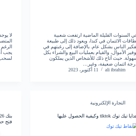
ي السنوات القليلة الماضية ارتفعت شعبية
لا يوج
طاقات الائتمان في كندا، ويعود ذلك إلى طبيعة
فكير الناس بشكل عام. بالإضافة إلى رغبتهم في
الرغم 
وفير الأموال، والقيام بعمليات البيع والشراء بكل
يجب أن
هولة. حيث أتاح ذلك للأشخاص الذين يملكون
لسحب 
رجة ائتمان ضعيفة، وغير…
ali ibrahim
11 أكتوبر، 2023
التجارة الإلكترونية
يا تيك توك tiktok وكيفية الحصول عليها
فتح ح