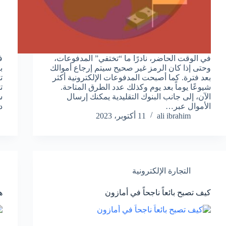
في الوقت الحاضر، نادرًا ما “تختفي” المدفوعات،
ف
وحتى إذا كان الرمز غير صحيح سيتم إرجاع أموالك
ب
بعد فترة. كما أصبحت المدفوعات الإلكترونية أكثر
ت
شيوعًا يوماً بعد يوم وكذلك عدد الطرق المتاحة.
ت
الآن، إلى جانب البنوك التقليدية يمكنك إرسال
س
الأموال عبر…
د
ali ibrahim
11 أكتوبر، 2023
التجارة الإلكترونية
كيف تصبح بائعاً ناجحاً في أمازون
هدا