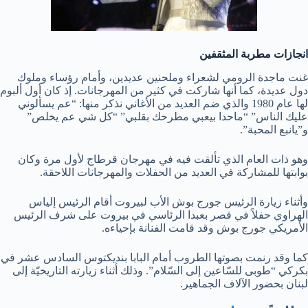
انجازات مطربة المثقفين
غنت ماجدة الرومي لشعراء وملحنين عديدين، وأمام رؤساء وملوك
دول عديدة، كما أنها شاركت في كثير من المهرجانات. إذ كان أول ألبوم
لها عام 1980 والذي ضم العديد من الأغاني نذكر منها: “عم يسألوني
عليك الناس” “ماحدا بيعبي مطرحك بقلبي” “كل شي عم يخلص”
و”يانبع المحبة”.
وهو ذات العام الذي تألقت فيه في مهرجان قرطاج لأول مرة وكان
بوابتها للمشاركة في العديد من الحفلات والمهرجانات اللاحقة.
وأثناء زيارة الرئيس جورج بوش الأب لبيروت أقام الرئيس إلياس
الهراوي حفلاً في قصر بعبدا الرئاسي في بيروت على شرف الرئيس
الأمريكي جورج بوش وقد قامت الفنانة بإحياءه.
كما وقد رنمت بصوتها الطروب أمام البابا بنديكتوس السادس عشر في
بكركي “طوبى للسّاعين إلى السّلام”. وذلك أثناء زيارته التاريخيّة إلى
لبنان بحضور الآلاف الجماهير.