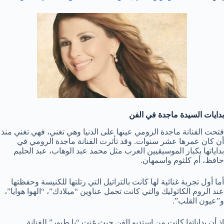
بدايات السيدة ماجدة في الفن
فتحت الفنانة ماجدة الرومي عينها على الدنيا وهي تغني، فهي تغني منذ
أن كان عمرها عشر سنوات. وقد تأثرت الفنانة ماجدة الرومي في
بداياتها بكبار الموسيقيين العرب مثل محمد عبد الوهاب، عبد الحليم
حافظ، أم كلثوم واسمهان.
أما أول تجربة غنائية لها كانت بالتراتيل التي رتلتها للكنيسة وحفظتها
عند الروم الكاثوليك والتي كانت تحمل عناوين “ميلادك”، “الهوا هوايا”،
و”عيون القلب”.
إذ أن بداياتها كانت من استديو الفن حيث غنت “يا طيور” للفنانة