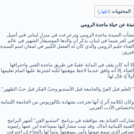
المحتويات
[
اظهار
]
نبذة عن حياة ماجدة الرومي
نشأت السيدة ماجدة الرومي وترعرعت في منزلٍ لبناني فني أصيل
في كفر شيما في لبنان. يذكر أن والدها الموسيقار الشهير في عالم
الغناء حليم الرومي والذي كان له الفضل الكبير في لمعان اسم السيدة
فيروز.
إلا أنه كان يقف في البداية عقبةً في طريق ماجدة الفني واحترافها
الغناء. إلا أنه وافق عندما لاحظ موهبتها لكنه اشترط عليها اتمام تعليمها
أولاً إذ قال لها:
” العلم قبل الفنّ والجامعة قبل الأستديو وحبّ الفكر قبل حبّ الظهور”.
وكان لكلامه أثر إذ أنها تخرجت بشهادة بكالوريوس من الجامعة اللبنانية
باختصاص الأدب العربي.
شاركت الفنانة بعد موافقته في برنامج “استديو الفن” أشهر البرامج
الفنية اللبنانية أنذاك. وقد تمت مشاركتها بمساعدة ابن عمها رايموند
صدفي الذي سمع صوتها وآمن بموهبتها. وتنبأ لها بالنجاح إن احترفت