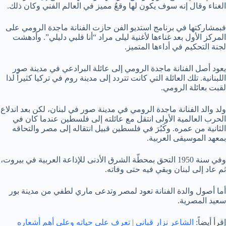
الغناء وقال إنه سوف يكون لها وقعٌ مميز في العالم الفني وكان ذلك.
فبمشاركتها في برنامج استديو الفن حازت الفنانة ماجدة الرومي على
المركز الأول بعد غناءها لأغنية ليلى مراد “أنا قلبي دليلي”. وأدهشت
لجنة التحكيم في أداءها المتميز.
يعود أصل الفنانة ماجدة الرومي إلى عائلة البرادعي في مدينة صور
اللبنانية. تلك العائلة التي كانت تتردد إلى مدينة روم في تركيا كثيراً لذا
لقبت بعائلة الرومي.
ولد والد الفنانة ماجدة الرومي في مدينة صور في لبنان، لكن بعد اندلاع
الحرب العالمية الأولى انتقل مع عائلته إلى فلسطين عندما كان في
الثانية من عمره. وكَبُرَ في فلسطين قبيل انتقاله إلى مصر والتحاقه
بمعهد الموسيقى العربية.
وفي سنة 1950 التحق بمحطّة الشرق الأدنى للإذاعة العربية في بيروت،
ثم عاد إلى لبنان وبقي فيه حتى وفاته.
أما أصول والدة الفنانة تعود لمصر وتدعى ماري لطفي من مدينة بور
سعيد المصرية.
إقرأ أيضاً:
الشاعر نزار قباني | تعرف على حياته وعلى أهم أشعاره