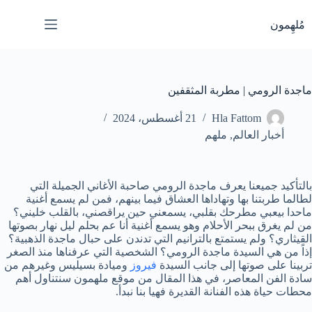
لتجاوز
لى
مُلهِمون
لمحتوى
ماجدة الرومي | مطربة المثقفين
Hla Fattom
21 أغسطس، 2024
أخبار العالم
,
ملهم
بالتأكيد جميعنا يعرف ماجدة الرومي صاحبة الأغاني الجميلة التي
لطالما طربتنا بها وتهاداها العشاق فيما بينهم، فمن لم يسمع أغنية
ماحدا بيعبي مطرحك بقلبي، يسمعني حين يراقصني، بالقلب خليني؟
من لم يغرق ببحر الأحلام وهو يسمع أغنية أنا عم بحلم ليل نهار بصوتها
القيثاري؟ ولم يستمتع بالترانيم التي تدندن على حبال ماجدة الذهبية؟
إذاً من هي السيدة ماجدة الرومي؟ الشخصية التي عرفناها منذ الصغر
تربينا على صوتها إلى جانب السيدة
فيروز
وميادة بسيليس وغيرهم من
سادة الفن المعاصر، في هذا المقال من موقع ملهمون سنتناول أهم
محطات حياة هذه الفنانة القديرة فهيا بنا نبدأ.