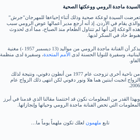
السيدة ماجدة الرومي ووعكتها الصحية
تعرضت السيدة لوعكة صحية وذلك أثناء إحياءها للمهرجان”جرش”
والذي يقام في الأردن. إذ أنه أرجع مدير أعمالها عوض الرومي سبب
هذه الوعكة إلى أنها لم تتناول الطعام منذ الصباح، مما أدى لحدوث
هبوط حاد في السكر لديها.
يذكر أن الفنانة ماجدة الرومي من مواليد (13 ديسمبر 1957 -) مغنية
لبنانية، وسفيرة للنوايا الحسنة لدى
الأمم المتحدة
، وسفيرة لدى منظمة
الفاو.
من ناحية أخرى تزوجت عام 1977 من أنطون دفوني، ونتيجة لذلك
الزواج انجبت ابنتين هما هلا ونور دفوني لكن انتهى ذلك الزواج عام
2006.
وبهذا القدر من المعلومات نكون قد اختتمنا مقالنا الذي قدمنا في أبرز
المعلومات التي تخص الفنانة ماجدة الرومي وحياتها وإنجازاتها.
تابع
ملهمون
لعلك تكون ملهماً يوماً ما…