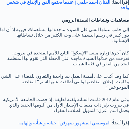
إقرأ أيضاً:
الفنان أحمد حلمي | عندما يجتمع الفن والإبداع في شخص
واحد
مساهمات ونشاطات السيدة الرومي
إلى جانب عملها الفني فإن السيدة ماجدة لها مساهماتٌ خيرية إذ أن لها
دور كبير في رسم البسمة على وجه الكثير من خلال نشاطاتها
الإنسانية.
كان آخرها زيارة مبنى “الإسكوا” التابع للأمم المتحدة في بيروت،
تعرفت من خلالها السيدة ماجدة على الخطة التي تقوم بها المنظمة
لتحد من الفقر في فئة الشباب.
كما وقد أكدت على أهمية العمل بيد واحدة والتعاون للقضاء على الشر،
وقامت بإعلان انتفاضتها والتي أطلقت عليها اسم ” انتفاضة
الموجوعين”.
وفي عام 2012 قامت الفنانة بلفتة لطيفة. إذ خصت الجامعة الأمريكية
في بيروت بإيرادات مبيعات الإصدار الأول من ألبومها الجديد والذي
يحمل اسم “غزل” لتمويل الطلاب الفقراء.
إقرأ أيضاً:
الموسيقي المشهور بيتهوفن | حياته ونشأته وإلهامه