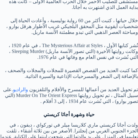
مستشفى للصليب الأحمر خلال الحرب العالمية الأولى – كانت هذه
بداية العمل الذي اشتهرت به أجاثا.
خلال حياتها ، كتبت أكثر من 60 رواية بوليسية ، وأعادت الحياة إلى
شخصيات أيقونية مثل المحقق البلجيكي غريب الأطوار هرقل بوارو ،
ومباحثة العصر الذهبي التي تبدو مطمئنة الآنسة ماربل.
نُشر كتابها الأول ، The Mysterious Affair at Styles ، في عام 1920 ،
وكانت روايتها الأخيرة (التي تصور الآنسة ماربل) Sleeping Murder ،
التي نُشرت في نفس العام مع وفاتها في عام 1976.
كما كتبت العديد من القصص القصيرة للمجلات والمجلات والصحف ،
بالإضافة إلى الشعر والمسرحيات الإذاعية والسيرة الذاتية.
تم تحويل العديد من أعمالها للمسرح والأفلام والتلفزيون
والراديو
.على
سبيل المثال ، تم تحويل روايتها Murder On The Orient Express (التي
تصور بوارو) ، التي نُشرت عام 1934 ، إلى 3 أفلام .
حياة وشهرة أجاثا كريستي
ولدت أجاثا كريستي ماري كلاريسا ميلر في توركواي ، ديفون ، في
الجزء الجنوبي الغربي من إنجلترا. الأصغر من بين ثلاثة أشقاء ، تلقت
تعليمها في المنزل على يد والدتها التي شجعت ابنتها على الكتابة. عندما