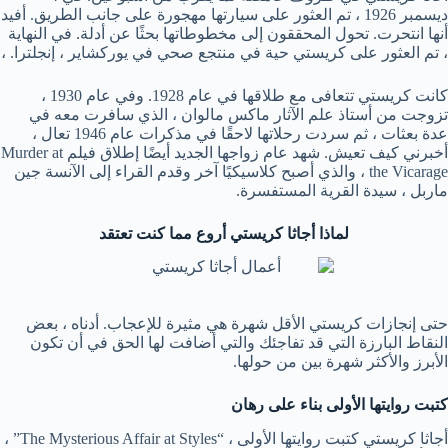
ديسمبر 1926 ، تم العثور على سيارتها مهجورة على جانب الطريق. أفيد
أنها انتحرت. تحول المحققون إلى مخطوطاتها بحثًا عن أدلة. في النهاية
، تم العثور على كريستي حية في منتجع صحي في يوركشاير ، إنجلترا. ،
كانت كريستي تتعافى مع طلاقها في عام 1928. وفي عام 1930 ،
تزوجت من أستاذ علم الآثار ماكس مالوان ، الذي سافرت معه في
عدة بعثات ، ثم سردت رحلاتها لاحقًا في مذكرات عام 1946 تعال ،
أخبرني كيف تعيش. شهد عام زواجها الجديد أيضًا إطلاق فيلم Murder at
the Vicarage ، والذي أصبح كلاسيكيًا آخر وقدم القراء إلى الآنسة جين
ماربل ، سيدة القرية المستفسرة.
لماذا أجاثا كريستي أروع مما كنت تعتقد
حتى إنجازات كريستي الأقل شهرة هي مثيرة للإعجاب. أدناه ، بعض
النقاط البارزة التي قد تفاجئك والتي أضافت لها الحق في أن تكون
الأبرز والأكثر شهرة بين من حولها.
كتبت روايتها الأولى بناء على رهان
أجاثا كريستي كتبت روايتها الأولى ، “The Mysterious Affair at Styles” ،