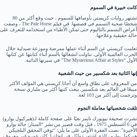
كانت خبيرة في السموم
تشتهر روايات كريستي بأوصافها للسموم ، حيث وقع أكثر من 80
شخصًا ضحية التسمم في قصصها. في فيلم The Pale Horse ، وصفت
أعراض التسمم بالثاليوم حتى تمكن الأطباء من استخدامه للتعرف على
حالة حقيقية وعلاجها.
تعلمت كريستي عن السم أثناء عملها ممرضة وموزعة صيدلية خلال
الحرب العالمية الأولى. تناولت انشغالها بالسم أثناء كتابتها عن كتابها
الأول “The Mysterious Affair at Styles” في سيرتها الذاتية.
إنها الثانية بعد شكسبير من حيث الشعبية
من المعروف على نطاق واسع أن أجاثا كريستي هي المؤلف الأكثر
مبيعًا في العالم بعد شكسبير. بيعت كتبها أكثر من ملياري نسخة
وترجمت إلى أكثر من 103 لغة.
تلقت شخصياتها معاملة النجوم
نشرت صحيفة نيويورك تايمز نعيًا على صفحة كاملة لـ(هيركيول بوارو)
في 6 أغسطس 1975 ، قبل وقت قصير من نشر “الستار: حالة بوارو
الأخيرة”. نصت الفقرة الأولى على ما يلي: “توفي المحقق البلجيكي
هيركول بوارو ، الذي اشتهر دوليًا ، في إنجلترا. كان عمره غير معروف