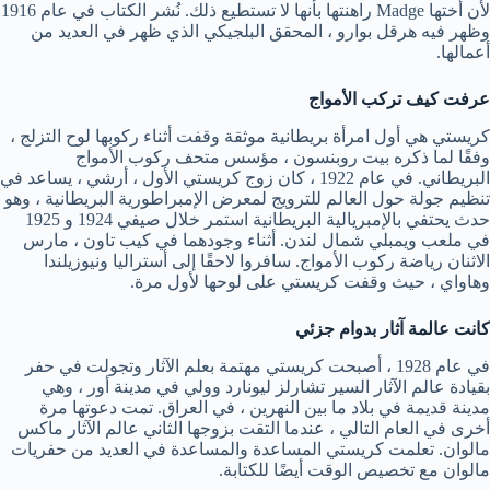
لأن أختها Madge راهنتها بأنها لا تستطيع ذلك. نُشر الكتاب في عام 1916
وظهر فيه هرقل بوارو ، المحقق البلجيكي الذي ظهر في العديد من
أعمالها.
عرفت كيف تركب الأمواج
كريستي هي أول امرأة بريطانية موثقة وقفت أثناء ركوبها لوح التزلج ،
وفقًا لما ذكره بيت روبنسون ، مؤسس متحف ركوب الأمواج
البريطاني. في عام 1922 ، كان زوج كريستي الأول ، أرشي ، يساعد في
تنظيم جولة حول العالم للترويج لمعرض الإمبراطورية البريطانية ، وهو
حدث يحتفي بالإمبريالية البريطانية استمر خلال صيفي 1924 و 1925
في ملعب ويمبلي شمال لندن. أثناء وجودهما في كيب تاون ، مارس
الاثنان رياضة ركوب الأمواج. سافروا لاحقًا إلى أستراليا ونيوزيلندا
وهاواي ، حيث وقفت كريستي على لوحها لأول مرة.
كانت عالمة آثار بدوام جزئي
في عام 1928 ، أصبحت كريستي مهتمة بعلم الآثار وتجولت في حفر
بقيادة عالم الآثار السير تشارلز ليونارد وولي في مدينة أور ، وهي
مدينة قديمة في بلاد ما بين النهرين ، في العراق. تمت دعوتها مرة
أخرى في العام التالي ، عندما التقت بزوجها الثاني عالم الآثار ماكس
مالوان. تعلمت كريستي المساعدة والمساعدة في العديد من حفريات
مالوان مع تخصيص الوقت أيضًا للكتابة.