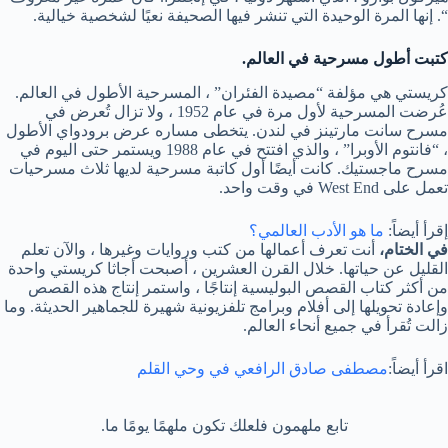
“. إنها المرة الوحيدة التي تنشر فيها الصحيفة نعيًا لشخصية خيالية.
كتبت أطول مسرحية في العالم.
كريستي هي مؤلفة “مصيدة الفئران” ، المسرحية الأطول في العالم.
عُرضت المسرحية لأول مرة في عام 1952 ، ولا تزال تُعرض في
مسرح سانت مارتينز في لندن. يتخطى مساره عرض برودواي الأطول
، “فانتوم الأوبرا” ، والذي افتتح في عام 1988 ويستمر حتى اليوم في
مسرح ماجستيك. كانت أيضًا أول كاتبة مسرحية لديها ثلاث مسرحيات
تعمل على West End في وقت واحد.
إقرأ أيضاً:
ما هو الأدب العالمي؟
في الختام،
أنت تعرف أعمالها من كتب وروايات وغيرها ، والآن تعلم
القليل عن حياتها. خلال القرن العشرين ، أصبحت أجاثا كريستي واحدة
من أكثر كتاب القصص البوليسية إنتاجًا ، واستمر إنتاج هذه القصص
وإعادة تحويلها إلى أفلام وبرامج تلفزيونية شهيرة للجماهير الحديثة. وما
زالت تُقرأ في جميع أنحاء العالم.
اقرأ أيضاً:
مصطفى صادق الرافعي في وحي القلم
تابع ملهمون فلعلك تكون ملهمًا يومًا ما.