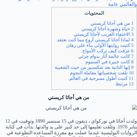
والعالمي عامة
المحتويات
1 من هي أجاثا كريستي
2 حياة وشهرة أجاثا كريستي
3 الاختفاء الغريب لأجاثا كريستي
4 لماذا أجاثا كريستي أروع مما كنت تعتقد
5 كتبت روايتها الأولى بناء على رهان
6 عرفت كيف تركب الأمواج
7 كانت عالمة آثار بدوام جزئي
8 كانت خبيرة في السموم
9 إنها الثانية بعد شكسبير من حيث الشعبية
10 تلقت شخصياتها معاملة النجوم
11 كتبت أطول مسرحية في العالم.
12 مرتبط
من هي أجاثا كريستي
ولدت أجاثا في توركواي ، ديفون في 15 سبتمبر 1890 وتوفيت في 12
يناير 1976. وتلقت تعليمها إلى حد كبير على يد والدتها. بدأت في كتابة
الروايات البوليسية عندما عملت مع مفرزة المساعدة التطوعية في