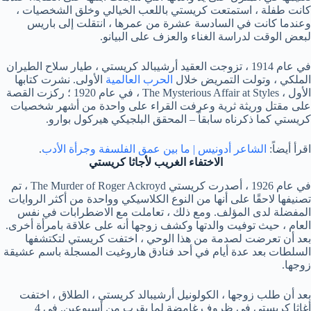
كانت طفلة ، استمتعت كريستي باللعب الخيالي وخلق الشخصيات ،
وعندما كانت في السادسة عشرة من عمرها ، انتقلت إلى باريس
لبعض الوقت لدراسة الغناء والعزف على البيانو.
في عام 1914 ، تزوجت العقيد أرشيبالد كريستي ، طيار سلاح الطيران
الملكي ، وتولت التمريض خلال
الحرب العالمية
الأولى. نشرت كتابها
الأول ، The Mysterious Affair at Styles ، في عام 1920 ؛ ركزت القصة
على مقتل وريثة ثرية وعرفت القراء على واحدة من أشهر شخصيات
كريستي كما ذكرناه سابقاً – المحقق البلجيكي هيركول بوارو.
اقرأ أيضاً:
الشاعر أدونيس | ما بين عمق الفلسفة وجرأة الأدب
.
الاختفاء
الغريب لأجاثا كريستي
في عام 1926 ، أصدرت كريستي The Murder of Roger Ackroyd ، تم
تصنيفها لاحقًا على أنها من النوع الكلاسيكي وواحدة من أكثر الروايات
المفضلة لدى المؤلف. ومع ذلك ، تعاملت مع الاضطرابات في نفس
العام ، حيث توفيت والدتها وكشف زوجها أنه على علاقة بامرأة أخرى.
بعد أن تعرضت لصدمة من هذا الوحي ، اختفت كريستي لتكتشفها
السلطات بعد عدة أيام في أحد فنادق هاروغيت المسجلة باسم عشيقة
زوجها.
بعد أن طلب زوجها ، الكولونيل أرشيبالد كريستي ، الطلاق ، اختفت
أغاثا كريستي في ظروف غامضة لما يقرب من أسبوعين. في 4