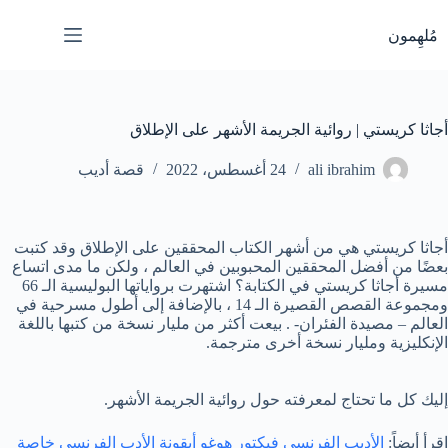
لتجاوز
لى
مُلهِمون
لمحتوى
أجاثا كريستي | روائية الجريمة الأشهر على الإطلاق
ali ibrahim
24 أغسطس، 2022
قصة أديب
أجاثا كريستي هي من أشهر الكتاب المحققين على الإطلاق وقد كتبت
بعضًا من أفضل المحققين المحبوبين في العالم ، ولكن ما مدى اتساع
مسيرة أجاثا كريستي في الكتابة؟ اشتهرت برواياتها البوليسية الـ 66
ومجموعة القصص القصيرة الـ 14 ، بالإضافة إلى أطول مسرحية في
العالم – مصيدة الفئران- . بيعت أكثر من مليار نسخة من كتبها باللغة
الإنكليزية ومليار نسخة أخرى مترجمة.
إليك كل ما تحتاج لمعرفته حول روائية الجريمة الأشهر.
اقرأ أيضاً:
الأديب الفرنسي فيكتور هوغو أيقونة الأدب الفرنسي خاصة