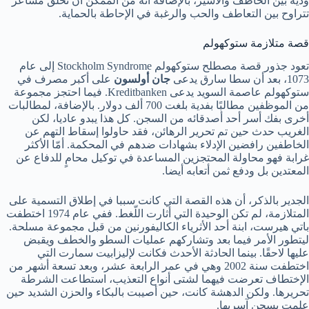
ودية بين الخاطف والأسير، بالإضافة أنه من الممكن أن تُخلق مشاعر
تتراوح بين التعاطف والحب والرغبة في الإحاطة بالحماية.
قصة متلازمة ستوكهولم
تعود جذور قصة مصطلح ستوكهولم Stockholm Syndrome إلى عام
1073، بعد أن سطا سارق يدعى
جان أولسون
على أكبر مصرف في
ستوكهولم عاصمة السويد يدعى Kreditbanken. فيما احتجز مجموعة
من الموظفين مطالبًا بفدية بلغت 700 ألف دولار. بالإضافة، لمطالبات
أخرى بفك أسر أحد أصدقائه من السجن. كل هذا يبدو عاديا، لكن
الغريب حدث حين تم تحرير الرهائن، فقد حاولوا إسقاط التهم عن
الخاطفين رافضين الإدلاء بشهادات ضدهم في المحكمة. أمّا الأكثر
غرابة فهو محاولة المحتجزين المساعدة في توكيل محامٍ للدفاع عن
المعتدين بل ودفع ثمن أتعابه أيضا.
الجدير بالذكر، أن هذه القصة التي كانت سببا في إطلاق التسمية على
المتلازمة، لم تكن الوحيدة التي أثارت اللّغط. ففي عام 1974 اختطفت
باتي هيرست، ابنة أحد الأثرياء الكاليفورنين من قبل مجموعة مسلحة.
ليتطور الأمر فيما بعد وتشاركهم عمليات السطو والخطف ويقبض
عليها لاحقًا. بينما الحادثة الأحدث فكانت لإليزابيت سمارت التي
اختطفت سنة 2002 وهي في عمر الرابعة عشر، وبعد تسعة أشهر من
الإختطاف تعرضت فيهما لشتى أنواع التعذيب، استطاعت الشرطة
تحريرها. ولكن الدهشة كانت، حين أصيبت بالبكاء والحزن الشديد حين
علمت بسجن آسريها.