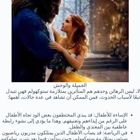
الجميلة والوحش
لا، ليس الرهائن وحدهم هم المتأثرين بمتلازمة ستوكهولم فهي تتبدل
تبعًا لأسباب الحدوث. فمن الممكن أن تشاهد في عدة حالات، أهمها:
الإساءة للأطفال: قد يبدي المختطفون بعض الود تجاه الأطفال
على الرغم من إيذاءهم وتعنيفهم. وهذا ما يؤدي إلى نشوء رابطة
عاطفية بين المعتدي والطفل.
في الرياضة: قد يصاب الأطفال الذين يمتلكون مدربون رياضيون
سيئون بمتلازمة ستوكهولم، حيث يبدأون فيما بعد بتبرير سلوكهم