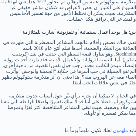
متلازمة ستوكهولم عليه من الرهائن لم تتجاوز 27%. هذا يعني أنها قليلة
الشيوع على اعتبار أن بعض الأعراض قد لاتكون مؤشر حقيقي عن
المتلازمة، بحيث يمكن أن تختلط الأمور من جهة تفسير الأحاسيس
والمشاعر التي ترافق هكذا عمليات.
س: هل يوجد أعمال سينمائية أو تلفزيونية أشارت للمتلازمة
نعم، هناك قصص وأفلام عالجت المشاعر المضطربة التي ظهرت في
العلاقة بين الجلاد والضحية، أحدها فيلم أنتج عام 2018 باسم
Stockholm. وهو يتناول قصة السطو التي حدثت في بنك (كريديت
بانكين). أما بالنسبة للروايات والأعمال الأدبية، فقد دارت أحداث رواية
(إمضاء ميت) للكاتب محمد رجب حول نفس القضية. من ناحية أخرى،
ألم تقع الجميلة في حب آسرها في حكاية “الجميلة والوحش” وآثرت
البقاء معه عن الهروب منه؟. هذا يعني أن أثر متلازمة ستوكهولم يظهر
جليّا في بعض علاقات الحب أيضًا.
في الختام، لا يمكننا أن نجزم برأي بيِّن حول أسباب حدوث متلازمة
ستوكوهولم، فضلًا على أننا قد لا نملك تفسيرًا واضحًا للرابطة التي تنشأ
بين جلاّد وضحية. بحيث تبقى المشاعر المتناقضة أكثر لغزًا وغموضا
مما يمكن تفسيره أو تأويله.
تابع
ملهمون
لعلك تكون ملهماً يوماً ما.