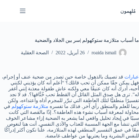
لتجاوز
لى
مُلهِمون
لمحتوى
ما أسباب متلازمة ستوكهولم |سر بين الجلاد والضحية
roaida ismail
26 أبريل، 2022
الصحة العقلية
عبارات
قد تصيبك بالذهول خاصة حين تصدر من ضحية عنف أو إجرام،
فهل يمكن حقّا ممكن أن تحب قاتلك؟ “أعلم أنه كان يؤذيني لكنني
أحبه، أدرك أنه كان عنيفًا معي ولكنه عاش طفولة معذبة إنني أغفر
له”. ترى هل صدق المثل القائل أن القطط تحب خُنَّاقها؟. قد لا نجد
تفسيرًا منطقيًّا لتلك العاطفة التي تبرِّر للمجرم أذاه واعتداءه، ولكن
ربما للعلم والمنطق رأي آخر. فذلك ما تفسره
متلازمة ستوكهولم
في
محاولة لمعرفة أسباب نشوء هذه العاطفة؟. إذًا مالقصة التي كانت
سببًا في إيجاد تحليل واقعي لما يشعر به الضحية إزاء مشاعر الخوف
التي تنشأ مع الجهة المسببة للعذاب والأذى النفسي. أنت هنا لنغوص
معًا في عمق التفسير المنطقي لهذه المتلازمة، علّنا نكون أكثر إدراكًا
للنفس البشرية وما يعتريها من عواطف غامضة.