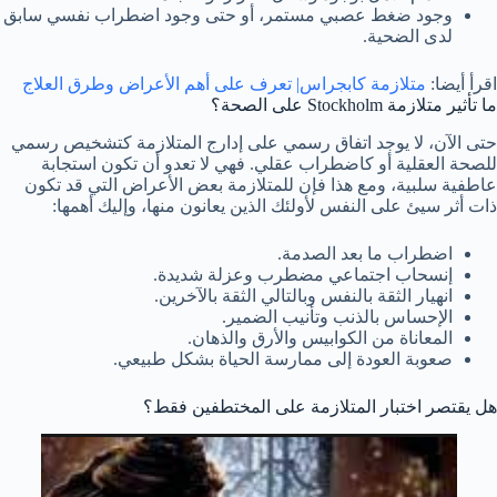
وجود ضغط عصبي مستمر، أو حتى وجود اضطراب نفسي سابق
لدى الضحية.
اقرأ أيضا:
متلازمة كابجراس| تعرف على أهم الأعراض وطرق العلاج
ما تأثير متلازمة Stockholm على الصحة؟
حتى الآن، لا يوجد اتفاق رسمي على إدارج المتلازمة كتشخيص رسمي
للصحة العقلية أو كاضطراب عقلي. فهي لا تعدو أن تكون استجابة
عاطفية سلبية، ومع هذا فإن للمتلازمة بعض الأعراض التي قد تكون
ذات أثر سيئ على النفس لأولئك الذين يعانون منها، وإليك أهمها:
اضطراب ما بعد الصدمة.
إنسحاب اجتماعي مضطرب وعزلة شديدة.
انهيار الثقة بالنفس وبالتالي الثقة بالآخرين.
الإحساس بالذنب وتأنيب الضمير.
المعاناة من الكوابيس والأرق والذهان.
صعوبة العودة إلى ممارسة الحياة بشكل طبيعي.
هل يقتصر اختبار المتلازمة على المختطفين فقط؟