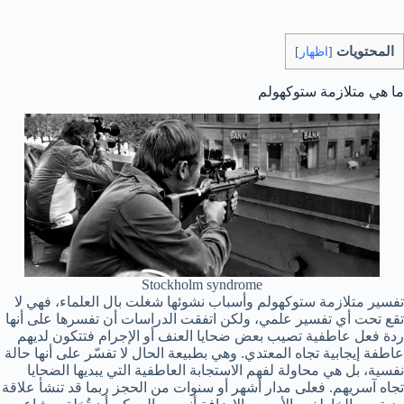
المحتويات
[
اظهار
]
ما هي متلازمة ستوكهولم
Stockholm syndrome
تفسير متلازمة ستوكهولم وأسباب نشوئها شغلت بال العلماء، فهي لا
تقع تحت أي تفسير علمي، ولكن اتفقت الدراسات أن تفسرها على أنها
ردة فعل عاطفية تصيب بعض ضحايا العنف أو الإجرام فتتكون لديهم
عاطفة إيجابية تجاه المعتدي. وهي بطبيعة الحال لا تفسّر على أنها حالة
نفسية، بل هي محاولة لفهم الاستجابة العاطفية التي يبديها الضحايا
تجاه آسريهم. فعلى مدار أشهر أو سنوات من الحجز ربما قد تنشأ علاقة