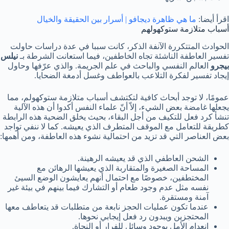
اقرأ أيضا:
ما هي ظاهرة ديجافو | أسرار بين الحقيقة والخيال
أسباب متلازمة ستوكهولهم
الحوادث المتتكررة الآنفة الذكر، كانت سببا في عدة دراسات حاولت
تفسير العاطفة الناشئة تجاه الخاطفين، فيما استعانت الشرطة بـ
نيلس
بيجرو
العالم النفسي والباحث في علم الجريمة. والذي عرّفها وحاول
إيجاد تفسير لفكرة التلاعب بالعواطف وغسل أدمغة الضحايا.
عمومًا، لا توجد أبحاث كافية لتكتشف أسباب متلازمة ستوكهولم، مما
يجعلها غامضة بعض الشيء، إلاّ أنّ علماء النفس أكدوا أن هذه الآلية
تنشأ كرد فعل للتكيف من أجل البقاء، بحيث يخلق الضحية هذه الرابطة
كطريقة للتعامل مع الموقف المتطرف الذي يعيشه. كما لا ننفي تواجد
بعض العناصر التي قد تزيد من احتمالية نشوء هذه العاطفة، ومن أهمها:
الشحن العاطفي الذي قد يعيشه الرهينة.
المساحة الصغيرة والمتقاربة الذي يعيشها الرهائن مع
المختطفين، خصوصًا مع احتمال أنهم يعايشون الوضع السيئ
نفسه مثل عدم وجود طعام أو التشارك فيما بينهم في بيئة غير
آمنة ومستقرة.
عندما تكون عمليات الحجز نابعة من متطلبات قد يتعاطف معها
المحتجزين ويبدون رد فعل إيجابي نحوها.
انعدام الأمل بوجود وسائل للفرار أو النجاة.