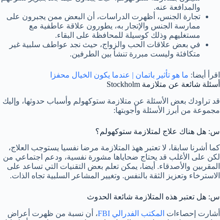
والمدافعة عنه.
تجارة الجنس، أظهرت الدراسات، أن البعض ممن يجبرون على
ممارسة الجنس والإتجار به، يطورون علاقة عاطفية مع
مستغليهم وذلك كوسيلة للمحافظة على البقاء.
في بعض علاقات الحب والزواج، حيث نجد عواطف سلبية غير
متكافئة وليست مبررة تنشأ بين الطرفين.
اقرأ أيضا:
ما هو تأثير باتمان | عندما يكون الخيال محفزا
أسئلة شائعة عن متلازمة
Stockholm
قد تراودك بعض الأسئلة عن متلازمة ستوكهولم وأسباب حدوثها، وإليك
مجموعة من أبرز الأسئلة وأجوبتها:
س: هل هناك علاج لمتلازمة ستوكهولم؟
كما أشرنا سابقا، لا تعتبر ههذ المتلازمة مرضا نفسيا يستوجب العلاج،
لكن على الأغلب قد يحتاج ضحاياها مشورة نفسية، ودعم اجتماعي من
المقربين والأصدقاء. أيضا، يمكن تعلم بعض التقنيات التي تساعد على
الاسترخاء وتعزيز الثقة بالنفس. وتغيير المشاعر السلبية تجاه الذات.
س: هل تعتبر هذه المتلازمة شائعة الحدوث
أشارت إحصاءات
المكتب الفدرالي FBI
، أن نسبة من ظهرت أعراض