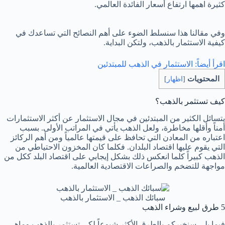
كثيرة اهمها ارتفاع أسعار الفائدة العالمي.
وفي مقالنا هذا سنسلط الضوء على أهم النصائح التي تساعدك في
كيفية الاستثمار بالذهب، ولتكن البداية.
اقرأ أيضاً:
الاستثمار في الذهب للمبتدئين
المحتويات
[
اظهار
]
كيف تستثمر بالذهب؟
يتسائل الكثير من المبتدئين في مجال الاستثمار عن أكثر الاستثمارات
أمناً وأقلها مخاطرة، ولعل الذهب يأتي في المراتب الأولى. بسبب
اعتباره من المعادن التي تحافظ على قيمتها عالمياً ومن أهم الركائز
التي يقوم عليها اقتصاد البلدان. فكلما كان المخزون الاحتياطي من
الذهب كبيراً كلما انعكس ذلك بشكل إيجابي على اقتصاد البلد ككل من
مواجهة للتضخم والصراعات الاقتصادية العالمية.
سبائك الذهب _ الاستثمار بالذهب
5 طرق لبيع وشراء الذهب
فيما يلي سنخبركم بالطرق الأكثر شيوعاً لكي تستثمر بالذهب وماهي