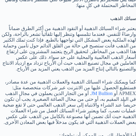
المخاطر المحتملة في كلٍ منها:
سبائك الذهب
يعتبر شراء السبائك الذهبية أو النقود الذهبية من أكثر الطرق ضماناً
وارضاءً للنفس. فعندما تتلمسها وتنظر إليها تلقائياً تشعر بالراحة، ولكن
لهذه الملكية بعض المشكل التي تواجهها بالطبع. فإذا كنت تملك الكثير
من الذهب فأنت ستصبح في حالة من القلق الدائم حول تأمين وحماية
هذا الذهب من المخاطر. لتحقيق الربح يتعتمد المشترون على ارتفاع
أسعار الذهب العالمية والمحلية على حد سواء. ذلك على عكس
العاملين في مجال تصنيع الذهب حيث أن الأرباح تزداد مع ازدياد الانتاج
والتصنيع بالتالي إنتاج المزيد من الذهب يعني المزيد من الأرباح.
كما ويمكنك شراء السبائك الذهبية والعملات الذهبية من عدة مصادر،
فستطيع الحصول عليها من الانترنت عبر شركات متخصصة مثل:
APMEX أو
JM Bullion
. أو من التجار الذين يعملون في مجال الذهب
في البلد المقيم به، أو حتى من محال الصاغة الصغيرة. يجب أن تكون
حريصاً عند الشراء والانتباه إلى سعر الذهب العالمي حتى لا تقع ضحية
عمليات نصب، كما ويعتبر شراء السبائك أفضل من شراء العملات
الذهبية حيث أنك تضمن أنها مصنوعة بالكامل من الذهب على عكس
بعض العملات الذهبية التي قد يكون مدخلاً فيها بعض المعادن الأخرى.
أما الأخطار التي من الممكن أن تواجهك: