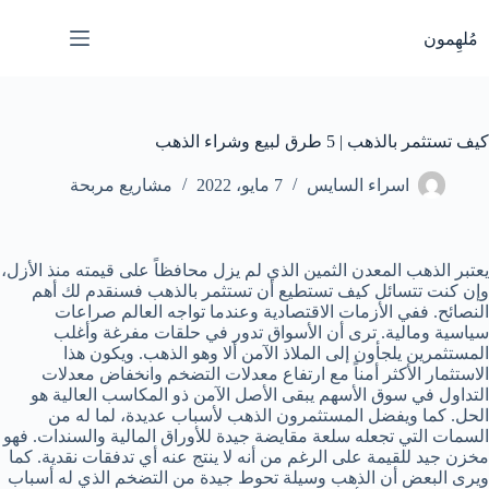
لتجاوز
لى
مُلهِمون
لمحتوى
كيف تستثمر بالذهب | 5 طرق لبيع وشراء الذهب
اسراء السايس
7 مايو، 2022
مشاريع مربحة
يعتبر الذهب المعدن الثمين الذي لم يزل محافظاً على قيمته منذ الأزل،
وإن كنت تتسائل كيف تستطيع أن تستثمر بالذهب فسنقدم لك أهم
النصائح. ففي الأزمات الاقتصادية وعندما تواجه العالم صراعات
سياسية ومالية. ترى أن الأسواق تدور في حلقات مفرغة وأغلب
المستثمرين يلجأون إلى الملاذ الآمن ألا وهو الذهب. ويكون هذا
الاستثمار الأكثر أمناً مع ارتفاع معدلات التضخم وانخفاض معدلات
التداول في سوق الأسهم يبقى الأصل الآمن ذو المكاسب العالية هو
الحل. كما ويفضل المستثمرون الذهب لأسباب عديدة، لما له من
السمات التي تجعله سلعة مقايضة جيدة للأوراق المالية والسندات. فهو
مخزن جيد للقيمة على الرغم من أنه لا ينتج عنه أي تدفقات نقدية. كما
ويرى البعض أن الذهب وسيلة تحوط جيدة من التضخم الذي له أسباب