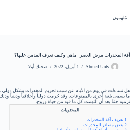
لتجاوز
لى
لمحتوى
مُلهِمون
آفة المخدرات مرض العصر | ماهي وكيف نعرف المدمن عليها؟
Ahmed Unis
1 أبريل، 2022
صحتك أولا
هل تساءلت في يوم من الأيام عن سبب تحريم المخدرات بشكل دولي وعن أ
ما يسمى بلغة أخرى بالممنوعات. وقد حُرمت دولياً وأخلاقياً ودينياً 
ترميه جثةً بعد أن التهمت كل ما فيه من حياة وروح.
المحتويات
1 تعريف آفة المخدرات
2 بعض مصادر المخدرات
3 بعض من أنواع آفة المخدرات وتأثيراتها