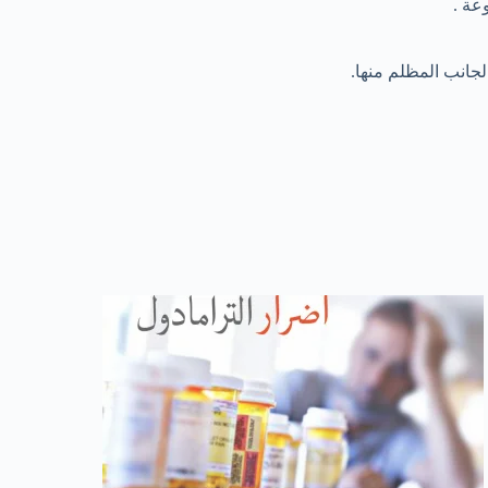
عة .
جانب المظلم منها.