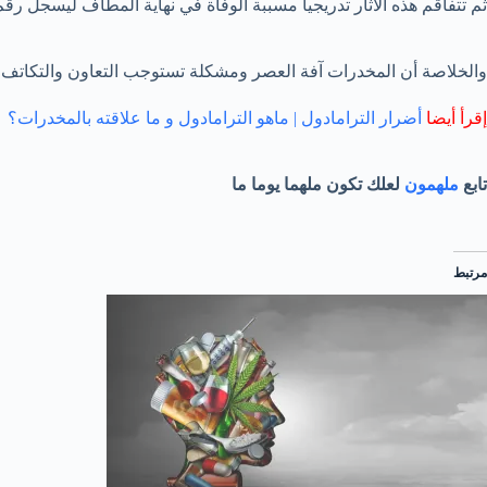
ثم تتفاقم هذه الآثار تدريجياً مسببة الوفاة في نهاية المطاف ليسجل 
والخلاصة أن المخدرات آفة العصر ومشكلة تستوجب التعاون والتكاتف لح
إقرأ أيضا
أضرار الترامادول | ماهو الترامادول و ما علاقته بالمخدرات؟
تابع
ملهمون
لعلك تكون ملهما يوما ما
مرتبط