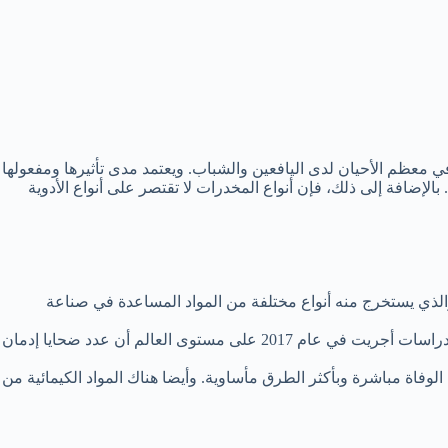
 في معظم الأحيان لدى اليافعين والشباب. ويعتمد مدى تأثيرها ومفعولها
لإضافة إلى ذلك، فإن أنواع المخدرات لا تقتصر على أنواع الأدوية
ا والذي يستخرج منه أنواع مختلفة من المواد المساعدة في صناعة
يوجد أيضاً نواتج النباتات المعالجة والتي يمكن الاستفادة منها في صناعة المواد المخدرة، على سبيل المثال الهيروين، وأيضًا الكحول. فقد أكدت دراسات أجريت في عام 2017 على مستوى العالم أن عدد ضحايا إدمان
لوفاة مباشرة وبأكثر الطرق مأساوية. وأيضا هناك المواد الكيمائية من