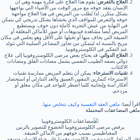
العلاج بالتعرض
: يقوم هذا العلاج على فكرة مهمة وهي أن
الإنسان يفقد خوفه مع مرور الوقت من الأشياء التي يواجهها
بشكل متكرر. لذا يُطلب من المريض في هذا العلاج مواجهة
خوفه والتعرض للمواقف الذي يخشاها بشكل تدريجي كي يتمكن
في النهاية من عيش التجربة كاملة دون خوف. ويستطيع
المريض أيضاً مشاهدة فيديوهات أو صور للأماكن المغلقة أو
الضيقة التي يخاف منها أو تخيلها على الأقل وهو يجلس في مكان
مريح بالنسبة له ليتمكن من تجاوز المشاعر السلبية التي تتولد
عند التفكير في الكلوستروفوبيا.
العلاج الدوائي
: قد يحتاج بعض مرضى الكلوستروفوبيا إلى علاج
دوائي يصفه الطبيب النفسي يشمل مضادات القلق ومضادات
الاكتئاب.
تقنيات الاسترخاء
: يمكن أن يتعلم المريض ممارسة تقنيات
الاسترخاء كتمارين التنفس العميق والعد التنازلي أو استحضار
أفكار آمنة وإيجابية كلما اُضطر للتواجد في مكان مغلق أو
مزدحم.
اقرأ أيضا:
ماهي العقد النفسية وكيف نتخلص منها.
ماهي المضاعفات المحتملة
يرفض مرضى الكلوستروفوبيا الخضوع للتصوير بالرنين
المغناطيسي بسبب خوفهم من الأماكن الضيقة.
تؤثر المراحل الشديدة من الكلوستروفوبيا على حياة الإنسان وتمنعه