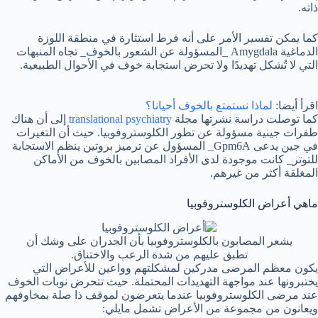
ذاته.
كما يمكن تفسير الأمر على أنه فرط استثارة في منطقة اللوزة
الدماغية Amygdala _المسؤولة عن الشعور بالخوف_ تجاه المنبهات
التي لا تُشكل تهديدًا ولا تحرض استجابة خوف في الأحوال الطبيعية.
اقرأ أيضا:
لماذا نستمتع بالخوف أحيانا؟
كما توصلت دراسة نشرتها مجلة
translational psychiatry
إلى أن هناك
طفرات جينية مسؤولة عن تطور الكلوستروفوبيا. حيث أن التغيرات
في جين يدعى Gpm6A_ المسؤول عن ترميز بروتين ينظم الاستجابة
للتوتر_ كانت موجودة لدى الأفراد المصابين بالخوف من الأماكن
المغلقة أكثر من غيرهم.
ماهي أعراض الكلوستروفوبيا
يشعر المصابون بالكلوستروفوبيا بأن الجدران على وشك أن
تطبق عليهم من شدة الرعب والاختناق.
يكون معظم المرضى مدركين لمشكلتهم وواعين للأعراض التي
يختبرونها عند مواجهة التهديدات المحتملة. حيث تتحرض نوبات الخوف
عند مرضى الكلوستروفوبيا عندما يتعرضون لموقف ذا صلة بمخاوفهم
ويعانون من مجموعة من الأعراض تشمل مايلي: