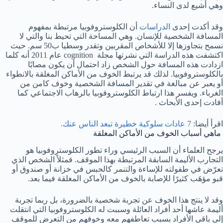
وهي أشيع لدى النساء.
وقد أكدت إحدى
الدراسات
أن الكلوستروفوبيا مرتبطة بمفهوم
المسافة الشخصية للإنسان. وهي المساحة التي تحيط بنا والتي لا
نسمح بتجاوزها إلا للأشخاص المقربين وتقدر وسطيا ب50 سم. حيث
اكتشفت هذه الدراسة التي نشرتها مجلة cognition عام 2011 أنه كلما
ازدادت هذه المسافة حول الشخص زاد احتمال أن يكون مصابًا
بالكلوستروفوبيا. لذلك قد يرتبط الخوف من الأماكن المغلقة بالانطواء
أو يعبر عن مبالغة في تقدير المسافة الشخصية وخوف كامن من
الغرباء. ويفسر هذا ارتباط الكلوستروفوبيا بالرهاب الاجتماعي كما
أفادت إحدى الأبحاث .
اقرأ أيضا:
7 عادات سلوكية خطيرة تبعد الناس عنك.
ماهي أسباب الخوف من الأماكن المغلقة
يرجح العلماء أن السبب الرئيسي وراء تطور الكلوستروفوبيا هو
التجارب الأليمة السابقة المرتبطة بهذا الموقف. فمثلاً الشخص الذي
تعرّض في طفولته للإساءة والتنمر كالحبس في خزانة أو صندوق أو
قبو مؤهَب كثيرًا للإصابة بالخوف من الأماكن المغلقة فيما بعد.
وقد لا ينتج هذا الخوف عن تجربة شخصية بالضرورة، بل ربما تجربة
أليمة عاشها أحد أفراد العائلة وسببت له الكلوستروفوبيا التي انتقلت
إلى باقي الأفراد بسبب تعاطفهم معه وخوفهم من التعرض للموقف