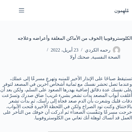
لتجاوز
لى
مُلهِمون
لمحتوى
الكلوستروفوبيا |الخوف من الأماكن المغلقة وأعراضه وعلاجه
رحمه الكردي
23 أبريل، 2022
الصحة النفسية
,
صحتك أولا
تستيقظ صباحًا على الإنذار الأخير للمنبه وتهرع مسرعًا إلى عملك،
وعندما تصل تحشر نفسك مع ثمانية أشخاص آخرين في المصعد لتوفر
على نفسك عدة دقائق إضافية يهدرها الصعود على السلم، ولكن بعد أن
أُغلقت أبواب المصعد بدأت تشعر بشيء غريب! ضاق صدرك وتسرّعت
دقات قلبك وشعرت بأن الدم صعد فجأة إلى رأسك، ثم بدأت تشعر
بالاختناق وكنت تود الصراخ ولكن في اللحظة الأخيرة فُتحت الأبواب،
خرجت مسرعًا وتنفّست الصعداء ثم أدركت أن خوفك من التأخر على
العمل قد أنساك لوهلة أنك تعاني من الكلوستروفوبيا.