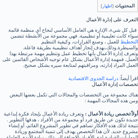
المحتويات
[
اظهار
]
التعرف على إدارة الأعمال
قبل كل شيء، الإدارة هي العامل الأساسي لنجاح أي منظمة قائمة
سواء كانت تعليمية أو تنظيمية. فهي مجموعة من الأنشطة تتضمن
التخطيط
للعمل ، وصنع القرارات، وكيفية التنظيم
والسيطرة.وذلك،بهدف إنجاز أهداف تنظيمية بطريقة فاعلة.
وتعرف إدارة الأعمال بأنها تخطيط عمل وتنظيم مهمة مرتبطة بهذا
العمل. فمهمة إدارة الأعمال بشكل عام توجيه الأشخاص القائمين على
العمل المراد إدارته، ومراقبتهم لمتابعة سيره بشكل صحيح.
اقرأ أيضاً:
دراسة الجدوى الاقتصادية
تخصصات إدارة الأعمال
هناك مجموعة من التخصصات والمجالات التي تكمل بعضها البعض
ومن هذه المجالات المهمة :
أولاً:تخصص ريادة الأعمال :
وتعرف ريادة الأعمال بإيجاد فكرة إبداعية
جديدة تكون عن طريق فرد أو مجموعة من الأفراد ، هدفها التطوير .
نتيجة لذلك هذه الأفكار تساهم في تطوير المشروع القائم، أو إنشاء
مشروع جديد. لأن هذا التخصص يهدف إلى تنمية المجتمع وزيادة
المهارات القيادية لدى الأفراد.بالإضافة إلى ذلك، زيادة الأيدي العاملة