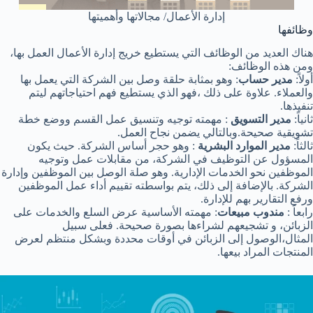
إدارة الأعمال/ مجالاتها وأهميتها
وظائفها
هناك العديد من الوظائف التي يستطيع خريج إدارة الأعمال العمل بها،
ومن هذه الوظائف:
أولاً:
مدير حساب
: وهو بمثابة حلقة وصل بين الشركة التي يعمل بها
والعملاء. علاوة على ذلك ،فهو الذي يستطيع فهم احتياجاتهم ليتم
تنفيذها.
ثانياً:
مدير التسويق
: مهمته توجيه وتنسيق عمل القسم ووضع خطة
تشويقية صحيحة.وبالتالي يضمن نجاح العمل.
ثالثاً:
مدير الموارد البشرية
: وهو حجر أساس الشركة. حيث يكون
المسؤول عن التوظيف في الشركة، من مقابلات عمل وتوجيه
الموظفين نحو الخدمات الإدارية. وهو صلة الوصل بين الموظفين وإدارة
الشركة. بالإضافة إلى ذلك، يتم بواسطته تقييم أداء عمل الموظفين
ورفع التقارير بهم للإدارة.
رابعاً :
مندوب مبيعات
: مهمته الأساسية عرض السلع والخدمات على
الزبائن، و تشجيعهم لشراءها بصورة صحيحة. فعلى سبيل
المثال،الوصول إلى الزبائن في أوقات محددة وبشكل منتظم لعرض
المنتجات المراد بيعها.