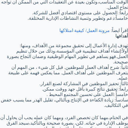
الوقت المناسب،وتكون بعيدة عن التعقيدات التي من الممكن أن تواجه
نجاح العمل.
رابعاً: الحصول على مستوى اقتصادي أفضل للشركة.
خامساً:دعم وتطوير وتنمية النشاطات الإدارية المختلفة.
اقرأ ايضاً:
مرونة العمل/ كيفية امتلاكها
أهدافها
تهدف إدارة الأعمال إلى تحقيق مجموعة من الأهداف، ومنها:
أولاً:إنشاء أهداف تنظيمية في المؤسسة،وذلك من خلال تنظيم
العمل.فهو يساهم في تطوير المهام الوظيفية وضمان النجاح بصورة
صحيحة.
ثانياً: شرح أهداف العمل للموظفين. قبل كل شيء ، من المهم أن
يتعرف الموظفين على أهداف العمل. مما يعكس فهمه على طبيعة
عمله.
ثالثاً: تحفيز الموظفين في المشاركة لصنع القرار.
رابعاً: تحقيق نتائج كبيرة بأقل جهد ووقت ممكن.
خامساً :العمل على تحسين المجتمع المحيط .
سادساً: زيادة الكفاءة في الإنتاج.وبالتالي، تقليل الهدر مما يسبب خفض
في التكاليف.
في الختام،مهما كان تخصص الفرد، ومهما كان عمله يجب أن يحاول أن
يوظف الإدارة في حياته. لكن، بصورة صحيحة وبالتأكيد،سيجد الفرق