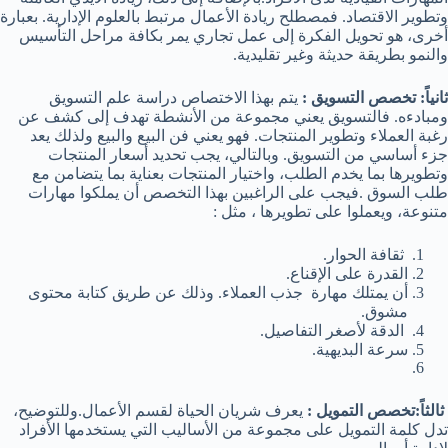
وتطوير الاقتصاد. فمصطلح ريادة الأعمال مرتبط بالعلوم الإدارية. بعبارة
أخرى، هو تحويل الفكرة إلى عمل تجاري يمر بكافة مراحل التأسيس
والنمو بطريقة حديثة وغير تقليدية.
ثانياً: تخصص التسويق :
يتم بهذا الاختصاص دراسة علم التسويق
ومبادءه. فالتسويق يعني مجموعة من الأنشطة تهدف إلى كشف عن
رغبة العملاء وتطوير المنتجات. فهو يعني فن البيع والبيع ولذلك يعد
جزء أساسي من التسويق. وبالتالي، يجب تحديد أسعار المنتجات
وتطويرها بما يخدم الطلب، واختيار المنتجات بعناية بما يتضامن مع
طلب السوق .فيجب على الراغبين بهذا التخصص أن يملكوا مهارات
متنوعة، ويعملوا على تطويرها ، مثل :
ثقافة الحوار.
القدرة على الإقناع.
أن يمتلك مهارة جذب العملاء. وذلك عن طريق كتابة محتوى
مشوق.
الدقة لأصغر التفاصيل.
سرعة البديهية.
ثالثاً:تخصص التمويل :
يعرف شريان الحياة لقسم الأعمال.وللتوضيح،
تدل كلمة التمويل على مجموعة من الأساليب التي يستخدمها الأفراد