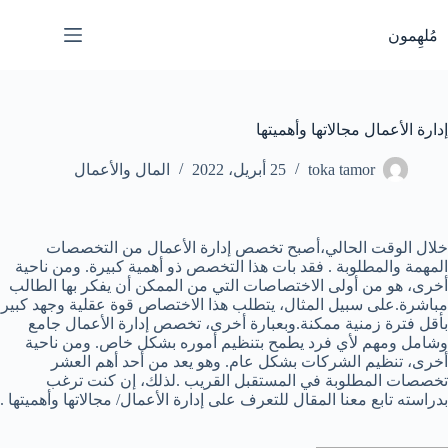
لتجاوز
لى
مُلهِمون
لمحتوى
إدارة الأعمال مجالاتها وأهميتها
toka tamor
25 أبريل، 2022
المال والأعمال
خلال الوقت الحالي،أصبح تخصص إدارة الأعمال من التخصصات
المهمة والمطلوبة . فقد بات هذا التخصص ذو أهمية كبيرة. ومن ناحية
أخرى، هو من أولى الاختصاصات التي من الممكن أن يفكر بها الطالب
مباشرة.على سبيل المثال، يتطلب هذا الاختصاص قوة عقلية وجهد كبير
بأقل فترة زمنية ممكنة.وبعبارة أخرى، تخصص إدارة الأعمال جامع
وشامل ومهم لأي فرد يطمح بتنظيم أموره بشكل خاص. ومن ناحية
أخرى، تنظيم الشركات بشكل عام. وهو يعد من أحد أهم العشر
تخصصات المطلوبة في المستقبل القريب .لذلك، إن كنت ترغب
بدراسته تابع معنا المقال للتعرف على إدارة الأعمال/ مجالاتها وأهميتها .