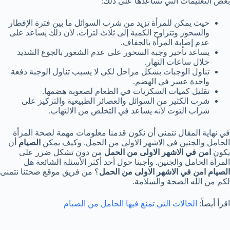
بعض التعليمات التي تساعدها على ذلك:
حيث يمكن للمرأة تزيد من شرب السوائل ما بين فترة الإفطار
والسحور وتتراوح الكمية إلى ثلاث لترات. لأن ذلك يساعد على
عدم إصابة المرأة بالجفاف.
يساعد تأخير وجبة السحور على عدم الشعور بالجوع الشديد
خلال ساعات النهار.
تناول الوجبات بشكل مراحل لكي لا يسبب تناول الوجبة دفعة
واحدة عسر في الهضم.
تقليل كميات السكريات في الطعام لصعوبة هضمها.
شرب الكثير من السوائل والعصائر الطبيعية والتركيز على
شراب التوت لأنه يساعد في التخلص من الالتهاب.
في نهاية المقال نتمنى أن نكون قدمنا معلومات مهمة لصحة المرأة
الحامل والجنين في الاشهر الاولى من الحمل. وكيف يمكن
الصيام
أن
يكون
امن في الاشهر الاولى من الحمل
من دون تشكل ضرر على
المرأة الحامل والجنين. وأجبنا حول أحد أكثر الأسئلة الشائعة هل
الصيام امن في الاشهر الاولى من الحمل
؟ من فريق موقع صحتنا نتمنى
لكم من الله الصحة والسلامة.
اقرأ أيضاً:
الحالات التي تمنع فيها الحامل من الصيام