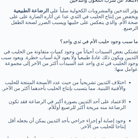
الابتعاد عن شرب الكحول والتدخين
يؤثر التدخين والمشروبات الكحولية سلباً على
الرضاعة الطبيعية
ويخفض من إنتاج الحليب في الثدي عدا عن آثاره الضارة على على
صحة الأم. والذي ينعكس على حليبها ويسبب الضرر لصحة الطفل
الرضيع.
ما سبب وجود حليب الأم في ثدي واحد؟
تشتكي بعض السيدات أحياناً من وجود كميات متفاوتة من الحليب في
الثديين ويكون ذلك عادةً طبيعياً ولا يعود لأية أسباب خطرة. ويعود سبب
وجود الحليب في ثدي واحد عند السيدات أكثر من الآخر إلى مجموعة
عوامل منها:
اختلاف الثديين تشريحياً من حيث عدد الأنسجة المنتجة للحليب
والأقنية اللبنية. مما يتسبب بإنتاج الحليب بأحدهما أكثر من الآخر.
الاعتماد على أحد الثديين بصورة أكبر في الرضاعة فقد تكون
الرضاعة منه مريحة أكثر للرضيع أوللأم.
وجود إصابة أو إجراء جراحي بأحد الثديين يمكن أن يجعله أقل
إنتاجا للحليب من الآخر.