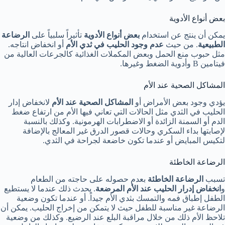
بعض أنواع الأدوية
يمكن أن ينتج عن استخدام
بعض أنواع الأدوية
تأثيراً سلبياً على
الرضاعة
الطبيعية
. من حيث
عدم وجود الحليب في ثدي الأم
أو انخفاض انتاجه.
مثل حبوب منع الحمل وبعض المكملات الغذائية كالجرعات العالية من
فيتامين B وأدوية الضغط وغيرها.
المشاكل الصحية عند الأم
يؤدي وجود بعض الأمراض أو
المشاكل الصحية عند الأم
لانخفاض إدار
الحليب في الثدي مثل الحالات التي تعاني فيها الأم من ارتفاع ضغط
الدم أو السمنة الزائدة أو الاضطرابات الهرمونية. وكذلك بالنسبة
لإصابتها بداء السكري وحالات قصور الدرق غير المعالج بالإضافة
لتكيس المبايض أو عندما تكون خاضعة لجراحة في الثدي.
الرضاعة الخاطئة
تسبب
الرضاعة الخاطئة
بعدم حصوله على حاجته من الطعام
و
انخفاض إدرار الحليب عند الأم المرضعة
. يحدث ذلك عندما لا يستطيع
الطفل إطباق فمه والتمسك بثدي الأم جيداً. أو عندما تكون وضعية
الرضاعة غير مناسبة للطفل حيث لا يتمكن من إخراج الحليب. يمكن أن
تلاحظ الأم ذلك من خلال مراقبة البلع عند الرضيع. وكذلك من وضعية