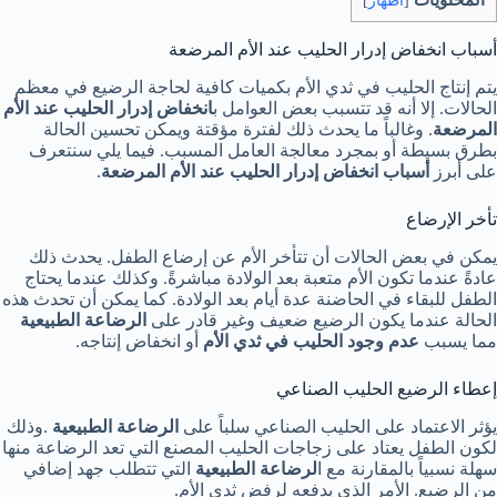
[
اظهار
]
أسباب انخفاض إدرار الحليب عند الأم المرضعة
يتم إنتاج الحليب في ثدي الأم بكميات كافية لحاجة الرضيع في معظم
الحالات. إلا أنه قد تتسبب بعض العوامل ب
انخفاض إدرار الحليب عند الأم
المرضعة
. وغالباً ما يحدث ذلك لفترة مؤقتة ويمكن تحسين الحالة
بطرق بسيطة أو بمجرد معالجة العامل المسبب. فيما يلي سنتعرف
على أبرز
أسباب انخفاض إدرار الحليب عند الأم المرضعة
.
تأخر الإرضاع
يمكن في بعض الحالات أن تتأخر الأم عن إرضاع الطفل. يحدث ذلك
عادةً عندما تكون الأم متعبة بعد الولادة مباشرةً. وكذلك عندما يحتاج
الطفل للبقاء في الحاضنة عدة أيام بعد الولادة. كما يمكن أن تحدث هذه
الحالة عندما يكون الرضيع ضعيف وغير قادر على
الرضاعة الطبيعية
مما يسبب
عدم وجود الحليب في ثدي الأم
أو انخفاض إنتاجه.
إعطاء الرضيع الحليب الصناعي
يؤثر الاعتماد على الحليب الصناعي سلباً على
الرضاعة الطبيعية
.وذلك
لكون الطفل يعتاد على زجاجات الحليب المصنع التي تعد الرضاعة منها
سهلة نسبياً بالمقارنة مع ا
لرضاعة الطبيعية
التي تتطلب جهد إضافي
من الرضيع. الأمر الذي يدفعه لرفض ثدي الأم.