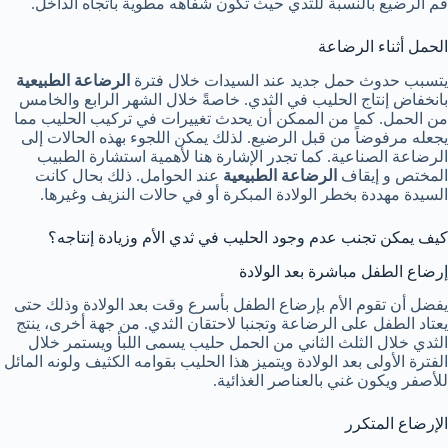
فم الرضيع بالنسبة للثدي حيث تكون شفاهه مطوية باتجاه الداخل.
الحمل أثناء الرضاعة
يتسبب حدوث حمل جديد عند السيدات خلال فترة
الرضاعة الطبيعية
بانخفاض إنتاج الحليب في الثدي. خاصةً خلال الشهر الرابع والخامس
من الحمل. كما من الممكن أن يحدث تغييرات في تركيب الحليب مما
يجعله مرفوضاً من قبل الرضيع. لذلك يمكن اللجوء بهذه الحالات إلى
الرضاعة الصناعية. كما تجدر الإشارة هنا لأهمية استشارة الطبيب
المختص و إيقاف
الرضاعة الطبيعية
عند الحوامل. ذلك بحال كانت
السيدة مهددة بخطر الولادة المبكرة أو في حالات النزيف وغيرها.
كيف يمكن تجنب عدم وجود الحليب في ثدي الأم وزيادة إنتاجه؟
إرضاع الطفل مباشرة بعد الولادة
يفضل أن تقوم الأم بإرضاع الطفل بأسرع وقت بعد الولادة وذلك حتى
يعتاد الطفل على الرضاعة وتجنبا لاحتقان الثدي. من جهة أخرى، ينتج
الثدي خلال الثلث الثاني من الحمل حليب يسمى اللبأ ويستمر خلال
الفترة الأولى بعد الولادة ويتميز هذا الحليب بقوامه الكثيف ولونه المائل
للأصفر ويكون غني بالعناصر الغذائية.
الإرضاع المتكرر