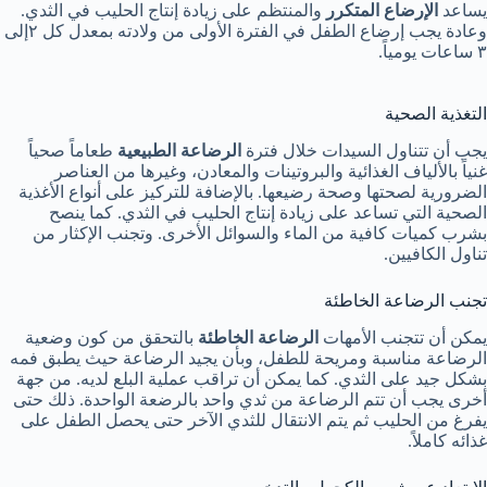
يساعد
الإرضاع
المتكرر
والمنتظم على زيادة إنتاج الحليب في الثدي.
وعادة يجب إرضاع الطفل في الفترة الأولى من ولادته بمعدل كل ٢إلى
٣ ساعات يومياً.
التغذية الصحية
يجب أن تتناول السيدات خلال فترة
الرضاعة الطبيعية
طعاماً صحياً
غنياً بالألياف الغذائية والبروتينات والمعادن، وغيرها من العناصر
الضرورية لصحتها وصحة رضيعها. بالإضافة للتركيز على أنواع الأغذية
الصحية التي تساعد على زيادة إنتاج الحليب في الثدي. كما ينصح
بشرب كميات كافية من الماء والسوائل الأخرى. وتجنب الإكثار من
تناول الكافيين.
تجنب الرضاعة الخاطئة
يمكن أن تتجنب الأمهات
الرضاعة الخاطئة
بالتحقق من كون وضعية
الرضاعة مناسبة ومريحة للطفل، وبأن يجيد الرضاعة حيث يطبق فمه
بشكل جيد على الثدي. كما يمكن أن تراقب عملية البلع لديه. من جهة
أخرى يجب أن تتم الرضاعة من ثدي واحد بالرضعة الواحدة. ذلك حتى
يفرغ من الحليب ثم يتم الانتقال للثدي الآخر حتى يحصل الطفل على
غذائه كاملاً.