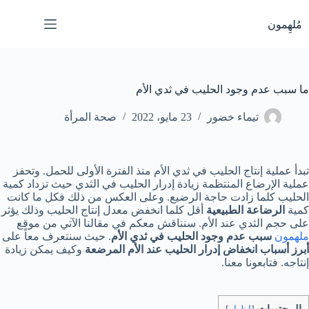
لتجاوز
لى
مُلهِمون
لمحتوى
ما سبب عدم وجود الحليب في ثدي الأم
تيماء خضور
23 مايو، 2022
صحة المرأة
تبدأ عملية إنتاج الحليب في ثدي الأم منذ الفترة الأولى للحمل. وتحفز
عملية الإرضاع المنتظمة زيادة إدرار الحليب في الثدي حيث تزداد كمية
الحليب كلما زادت حاجة الرضيع. وعلى العكس من ذلك فكل ما كانت
كمية
الرضاعة الطبيعية
أقل كلما انخفض معدل إنتاج الحليب وذلك يؤثر
على حجم الثدي عند الأم. سنناقش معكم في مقالنا الآتي من موقع
ملهمون
سبب عدم وجود الحليب في ثدي الأم
. حيث سنتعرف معاً على
أبرز أسباب انخفاض إدرار الحليب عند الأم المرضعة
وكيف يمكن زيادة
إنتاجه. فتابعونا معنا.
المحتويات