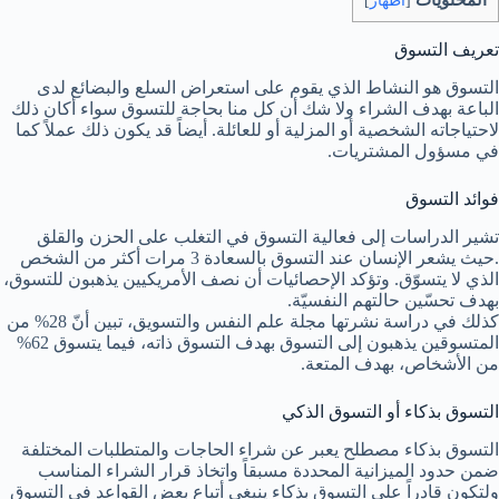
[
اظهار
]
تعريف التسوق
التسوق هو النشاط الذي يقوم على استعراض السلع والبضائع لدى
الباعة بهدف الشراء ولا شك أن كل منا بحاجة للتسوق سواء أكان ذلك
لاحتياجاته الشخصية أو المزلية أو للعائلة. أيضاً قد يكون ذلك عملاً كما
في مسؤول المشتريات.
فوائد التسوق
تشير الدراسات إلى فعالية التسوق في التغلب على الحزن والقلق
.حيث يشعر الإنسان عند التسوق بالسعادة 3 مرات أكثر من الشخص
الذي لا يتسوّق. وتؤكد الإحصائيات أن نصف الأمريكيين يذهبون للتسوق،
بهدف تحسّين حالتهم النفسيّة.
كذلك في دراسة نشرتها مجلة علم النفس والتسويق، تبين أنّ 28% من
المتسوقين يذهبون إلى التسوق بهدف التسوق ذاته، فيما يتسوق 62%
من الأشخاص، بهدف المتعة.
التسوق بذكاء أو التسوق الذكي
التسوق بذكاء مصطلح يعبر عن شراء الحاجات والمتطلبات المختلفة
ضمن حدود الميزانية المحددة مسبقاً واتخاذ قرار الشراء المناسب
ولتكون قادراً على التسوق بذكاء ينبغي أتباع بعض القواعد في التسوق