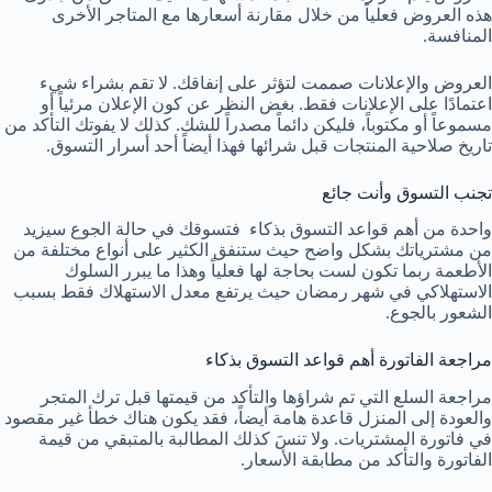
هذه العروض فعلياً من خلال مقارنة أسعارها مع المتاجر الأخرى
المنافسة.
العروض والإعلانات صممت لتؤثر على إنفاقك. لا تقم بشراء شيء
اعتمادًا على الإعلانات فقط. بغض النظر عن كون الإعلان مرئياً أو
مسموعاً أو مكتوباً، فليكن دائماً مصدراً للشك. كذلك لا يفوتك التأكد من
تاريخ صلاحية المنتجات قبل شرائها فهذا أيضاً أحد أسرار التسوق.
تجنب التسوق وأنت جائع
واحدة من أهم قواعد التسوق بذكاء فتسوقك في حالة الجوع سيزيد
من مشترياتك بشكل واضح حيث ستنفق الكثير على أنواع مختلفة من
الأطعمة ربما تكون لست بحاجة لها فعلياً وهذا ما يبرر السلوك
الاستهلاكي في شهر رمضان حيث يرتفع معدل الاستهلاك فقط بسبب
الشعور بالجوع.
مراجعة الفاتورة أهم قواعد التسوق بذكاء
مراجعة السلع التي تم شراؤها والتأكد من قيمتها قبل ترك المتجر
والعودة إلى المنزل قاعدة هامة أيضاً، فقد يكون هناك خطأ غير مقصود
في فاتورة المشتريات. ولا تنسَ كذلك المطالبة بالمتبقي من قيمة
الفاتورة والتأكد من مطابقة الأسعار.