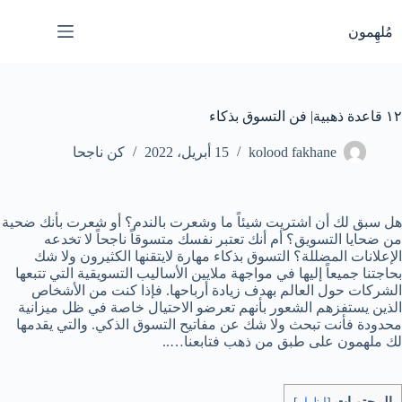
لتجاوز
لى
مُلهِمون
لمحتوى
١٢ قاعدة ذهبية| فن التسوق بذكاء
kolood fakhane
15 أبريل، 2022
كن ناجحا
هل سبق لك أن اشتريت شيئاً ما وشعرت بالندم؟ أو شعرت بأنك ضحية
من ضحايا التسويق؟ أم أنك تعتبر نفسك متسوقاً ناجحاً لا تخدعه
الإعلانات المضللة؟ التسوق بذكاء مهارة لايتقنها الكثيرون ولا شك
بحاجتنا جميعاً إليها في مواجهة ملايين الأساليب التسويقية التي تتبعها
الشركات حول العالم بهدف زيادة أرباحها. فإذا كنت من الأشخاص
الذين يستفزهم الشعور بأنهم تعرضو الاحتيال خاصة في ظل ميزانية
محدودة فأنت تبحث ولا شك عن مفاتيح التسوق الذكي. والتي يقدمها
لك ملهمون على طبق من ذهب فتابعنا…..
المحتويات