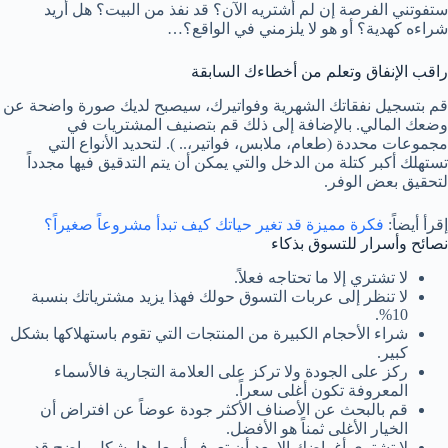
ستفوتني الفرصة إن لم أشتريه الآن؟ قد نفذ من البيت؟ هل أريد
شراءه كهدية؟ أو هو لا يلزمني في الواقع؟…
راقب الإنفاق وتعلم من أخطاءك السابقة
قم بتسجيل نفقاتك الشهرية وفواتيرك، سيصبح لديك صورة واضحة عن
وضعك المالي. بالإضافة إلى ذلك قم بتصنيف المشتريات في
مجموعات محددة (طعام، ملابس، فواتير،.. ). لتحديد الأنواع التي
تستهلك أكبر كتلة من الدخل والتي يمكن أن يتم التدقيق فيها مجدداً
لتحقيق بعض الوفر.
إقرأ أيضاً:
فكرة مميزة قد تغير حياتك كيف تبدأ مشروعاً صغيراً؟
نصائح وأسرار للتسوق بذكاء
لا تشتري إلا ما تحتاجه فعلاً.
لا تنظر إلى عربات التسوق حولك فهذا يزيد مشترياتك بنسبة
10%.
شراء الأحجام الكبيرة من المنتجات التي تقوم باستهلاكها بشكل
كبير.
ركز على الجودة ولا تركز على العلامة التجارية فالأسماء
المعروفة تكون أغلى سعراً.
قم بالبحث عن الأصناف الأكثر جودة عوضاً عن افتراض أن
الخيار الأغلى ثمناً هو الأفضل.
لا تشتري أغراضك إلا بعد أن تعرف أسعارها بشكل واضح قد