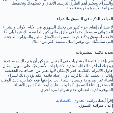
والشراء.
ويعتبر أهم الطرق لترشيد الإنفاق والاستهلاك وتخطيط
ميزانية الأسرة بطريقة ناجحة .
القواعد الذكية في التسوق والشراء
لا شك أن إنفاق جزء كبير من دخلك الشهري في الأيام الأولى والشراء
العشوائي سيضعك حتماً في مأزق مالي كبير لذا نقدم لك فيما يلي 12
قاعدة لتتسوق بذكاء حيث نضمن لك الإنفاق سليم والميزانية الناجحة
التي ستُمكِّنك من توفير المال بنسبة أكثر من 20%.
تحديد قائمة المشتريات
قم بإعداد قائمة المشتريات في المنزل. ويمكن أن يتم ذلك بمساعدة
زوجتك أو أفراد العائلة لتحديد الاحتياجات الأسبوعيّة على سبيل المثال،
حاول الالتزام بالقائمة قدر الإمكان لأنها تعبر عن احتياجاتك الحقيقية
.إياك أن تعتمد على ذاكرتك دون إعداد قائمة فقد يؤدي ذلك لشراء
أشياء غير ضرورية ونسيان أشياء أنت بحاجتها فعلا كما يزيد ذلك الوقت
المستغرق أثناء التسوق.
كما يجب عليك أيضاً التأكد من الأشياء
المتوفرة لديك لضمان عدم شرائها مرة أخرى
.
إقرأ أيضاً:
دراسة الجدوى الاقتصادية
إعداد ميزانية التسوق