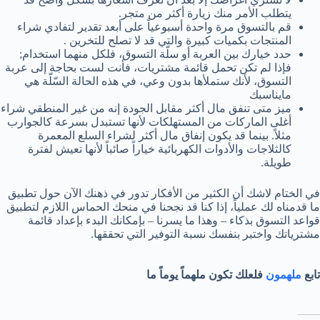
يتطلب الأمر منك زيارة أكثر من متجر.
قم بالتسوق مرة واحدة أسبوعياً على أبعد تقدير لتفادي شراء
المنتجات بكميات كبيرة والتي قد لا تصلح للتخرين .
حدد خيارك بين العربة أو سلّة التسوق، فلكل منهما استخدام;
فإذا لم تكن تحمل قائمة مشتريات، فأنت لست بحاجة إلى عربة
التسوق، لأنك ستملأها بدون وعي، في هذه الحالة السّلّة هي
مايناسبك
ميز متى تنفق مال أكثر مقابل الجودة إنه من غير المنطقي شراء
أغلى الماركات من المستهلكات لأنها تستبدل بسرعة كالجوارب
مثلاً. بينما قد يكون إنفاق مال أكثر لشراء السلع المعمرة
كالثلاجات والأدوات الكهربائية خياراً صائباً لأنها تعيش لفترة
طويلة.
في الختام لاشك أن الكثير من الأفكار تدور في ذهنك الآن حول تطبيق
ما قدمناه لك عملياً، إذا كنا قد نجحنا في منحك الحماس اللازم لتطبيق
قواعد التسوق بذكاء – وهذا ما يسرنا – بإمكانك البدء بإعداد قائمة
مشترياتك واختبر بنفسك نسبة التوفير التي تحققها.
تابع
ملهمون
فلعلك تكون ملهماً يوماً ما