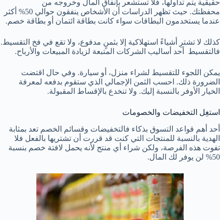
حقيقية يتم تداولها، فلا تستشعر بإنفاق المال وخروجه من
محفظتك.
حيث تظهر الدراسات أن الأشخاص ينفقون حوالي 50% أكثر
عندما يستخدمون البطاقات سواء كانت بطاقة ائتمان أو بطاقة خصم.
كذلك لا تشترِ أشياءً استهلاكية إلا بثمنٍ مدفوع، ولا تقع في فخ التقسيط.
فالتقسيط أحد أساليب الشركات المتبعة لزيادة المبيعات والأرباح.
يمكن اللجوء للتقسيط لشراء منزل، أو سيارة. وفي حال اقتضت
الضرورة ذلك. احسب الثمن الإجمالي الذي ستقوم بدفعه لمعرفة
الخيار الأوفر بالنسبة إليك. ولا تنخدع بالإقساط المقبولة.
استغِل التخفيضات والخصومات
أحد أهم قواعد التسوق بذكاء فالتخفيضات وقسائم الخصم تعد بمثابة
الهدية بالنسبة للمنتجات التي كنت قد قررت أن تشتريها بالفعل فلا
تفوت هذه الفرصة، ولكن شراء أي منتج لأنه يحمل لافتة خصم بنسبة
50% لن يوفر لك المال.