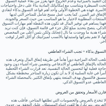
إن التقييد بالميزانية وعدم الخروج عنها يعزز من بقاء عملية التسوق
تحت السيطرة ويتناسب مع إمكانياتك المادية بناءً على دخل واحتياجات
الأسرة. فهذه هي الخطوة الأولى وأحد أهم قواعد التسوق بذكاء لتفادي
الإنفاق غير المبرر. كما يجب عمل مسح شامل للمتاجر التي لديها
المنتجات المطلوبة لاختيار ما هو المناسب من حيث السعر والجودة،
فهذا يساهم في توفير المال
قد تكون هذه النقطة أهم مهارات التسوق
الذكي، ينصح بتحديد مبلغ لكل جزء في قائمة التسوق، فإن كنت تريد
شراء هدية ما ووجدت ما نال إعجابك ولكن بثمن أعلى من المخصص
لها، لا تقم بشرائها واستبدلها بالأنسب لميزانيتك أو أجّل القرار لوقت
آخر.
التسوق بذكاء = تجنب الشراء العاطفي
تلعب الحالة المزاجية دوراً هاماً في طريقة إنفاق المال وتعرف هذه
الحالة بالإنفاق العاطفي أو الاندفاعي وتتضمن شراء أشياء دون وجود
حاجة فعلية لها لتحسين الحالة النفسية. تعد قرارت الشراء اللحظية
أمراً في غاية السلبية إذ لا بد أن تكون زيارة المتاجر مخططة بشكل
مسبق فالتسوق بهدف المتعة ينتهي بإنفاق الكثير.
بالمحصلة الشراء
العاطفي عدو التسوق الذكي.
قارن الأسعار وتحقق من العروض
لا تنخدع بالعروض والخصومات التي تطلقها المتاجر، فأغلب هذه
العروض يتم تكرارها للفت انتباه المستهلك، عليك التحقق من جدوى