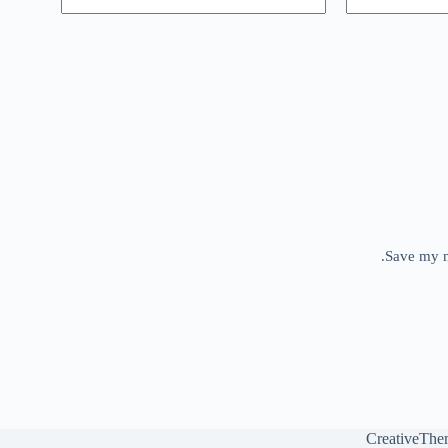
Save my n
CreativeThe