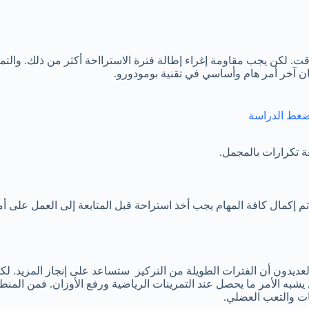
جب أخذ استراحة لمدة 5 دقائق عند رنين المؤقت. لكن يجب مقاومة إغراء إطالة فترة الاسترااحة
 ضغط الدراسة
عة تكرارات بالمجمل.
بع للعملية يجب أخذ استراحة طويلة لمدة 30 دقيقة. وإذا تم إكمال كافة المهام يجب أخذ استراحة قب
عديدون أن الفترات الطويلة من النركيز ستساعد على إنجاز المزيد. لكن 
به الأمر ما يحصل عند التمرينات الرياضية ورفع الأوزان. فمن المنطق
ات والتعب العضلي.