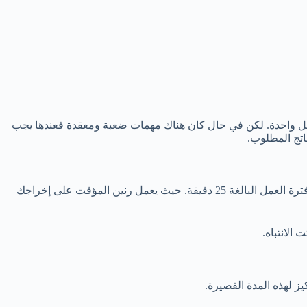
 عمل واحدة. لكن في حال كان هناك مهمات ضعبة ومعقدة فعندها يجب
بعد تحديد المهام يجب ضبظ مؤقت لمدة 25 دقيقة. ولا يجب عمل هذه الخطوة ذهنياً، بل يجب ضبط مؤقت زمني واضح يقوم يتنبيهك عند انتهاء فترة العمل البالغة 25 دقيقة. حيث يعمل رنين المؤقت على إخراجك
الانتباه.