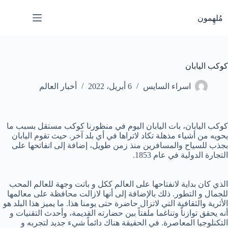
لتجاوز
لى
مُلهِمون
لمحتوى
كوكب اليابان
اسراء السايس
6 أبريل، 2022
أخبار العالم
كوكب اليابان، بات اليابان اليوم في منظورنا كوكب مستقل بسبب ما
يحويه من أشياء مذهلة تكاد لاتراها في أي بلد آخر. حيث تقوم اليابان
بجذب للسياح والمسافرين منذ زمن طويل، إضافة إلى انفاتحها على
التجارة الدولية في عام 1853.
الذي كان بداية لانفتاحها على العالم ككل و باتت وجهة للعالم المحب
للجمال و التطور. ذلك بالإضافة إلى أنها لازالت محافظة على معالمها
الأثرية والثقافية التي لاتزال حاضرة حتى يومنا هذا. ما يميز هذا البلد هو
أنه يحقق توازناً وتناغما ملفتاً بين حضارته القديمة، وأحدث التقنيات و
التكنلوجيا المعاصرة. في الحقيقة هناك دائماً شيء جديد لتجربه و