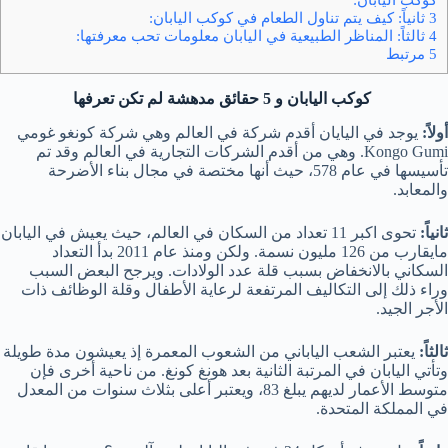
3 ثانياً: كيف يتم تناول الطعام في كوكب اليابان:
4 ثالثاً: المناظر الطبيعية في اليابان معلومات تحب معرفتها:
5 مرتبط
كوكب اليابان و 5 حقائق مدهشة لم تكن تعرفها
أولاً:
يوجد في اليايان أقدم شركة في العالم وهي شركة كونغو غومي
Kongo Gumi. وهي من أقدم الشركات التجارية في العالم وقد تم
تأسيسها في عام 578، حيث أنها مختصة في مجال بناء الأضرحة
والمعابد.
ثانياً:
تحوى اكبر 11 تعداد من السكان في العالم، حيث يعيش في اليابان
مايقارب من 126 مليون نسمة. ولكن ومنذ عام 2011 بدأ التعداد
السكاني بالانخفاض بسبب قلة عدد الولادات. ويرجح البعض السبب
وراء ذلك إلى التكاليف المرتفعة لرعاية الأطفال وقلة الوظائف ذات
الأجر الجيد.
ثالثاً:
يعتبر الشعب الياباني من الشعوب المعمرة إذ يعيشون مدة طويلة
وتأتي اليابان في المرتبة الثانية بعد هونغ كونغ. من ناحية أخرى فإن
متوسط الأعمار لديهم يبلغ 83، ويعتبر أعلى بثلاث سنوات من المعدل
في المملكة المتحدة.