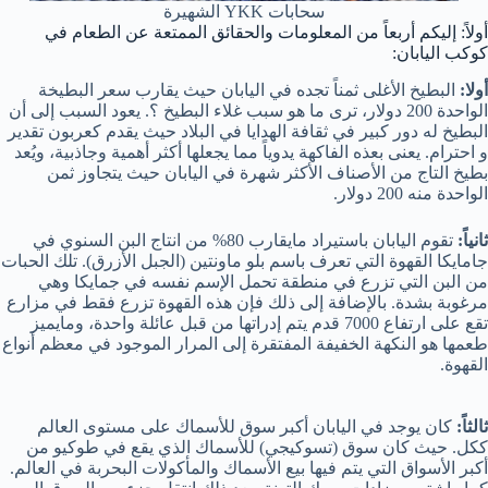
سحابات YKK الشهيرة
أولاً: إليكم أربعاً من المعلومات والحقائق الممتعة عن الطعام في
كوكب اليابان:
أولا:
البطيخ الأغلى ثمناً تجده في اليابان حيث يقارب سعر البطيخة
الواحدة 200 دولار، ترى ما هو سبب غلاء البطيخ ؟. يعود السبب إلى أن
البطيخ له دور كبير في ثقافة الهدايا في البلاد حيث يقدم كعربون تقدير
و احترام. يعنى بعذه الفاكهة يدوياً مما يجعلها أكثر أهمية وجاذبية، ويُعد
بطيخ التاج من الأصناف الأكثر شهرة في اليابان حيث يتجاوز ثمن
الواحدة منه 200 دولار.
ثانياً:
تقوم اليابان باستيراد مايقارب 80% من انتاج البن السنوي في
جامايكا القهوة التي تعرف باسم بلو ماونتين (الجبل الأزرق). تلك الحبات
من البن التي تزرع في منطقة تحمل الإسم نفسه في جمايكا وهي
مرغوبة بشدة. بالإضافة إلى ذلك فإن هذه القهوة تزرع فقط في مزارع
تقع على ارتفاع 7000 قدم يتم إدراتها من قبل عائلة واحدة، ومايميز
طعمها هو النكهة الخفيفة المفتقرة إلى المرار الموجود في معظم أنواع
القهوة.
ثالثاً:
كان يوجد في اليابان أكبر سوق للأسماك على مستوى العالم
ككل. حيث كان سوق (تسوكيجي) للأسماك الذي يقع في طوكيو من
أكبر الأسواق التي يتم فيها بيع الأسماك والمأكولات البحربة في العالم.