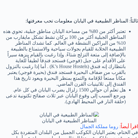
ثالثاً: المناظر الطبيعية في اليابان معلومات تحب معرفتها:
تعتبر أكثر من 80% من مساحة اليابان مناطق جبلية، تحوي هذه
المناطق الجبلية أكثر من 100 بركان نشط تشكل مايقارب من
10% من البراكين النشطة في العالم. كما تشدك المناظر
الطبيعية الخلابة للقيام بجولات سياحية والاستمتاع بالطبيعة
بالإضافة إلى متعة التزلج شتاءً. وإذا رغبت بالقيام بنزهة سيراً
على الأقدام على جبل (فوجي) فستجد فندقاً لطيفاً للغاية
بانتظارك إنه فندق (K’s House Hostels) . أما إذا رغبت بالنزول
بالقرب من ضفاف البحيرة فستجد فندق (بحيرة فوجي) يعتبر
مكاناً ممتعاً للإقامة والتمتع بمنظر البحيرة ويعود تاريخ هذا
الفندق إلى ثلاثينيات القرن الماضي.
هل تعلم أن حوالي 1500 زلزال يضرب اليابان في كل عام.
ويرجع السبب إلى وقوع اليابان عبر ثلاث صفائح تكتونية تدعى
(حلقة النار في المحيط الهادي).
المناظر الطبيعية في اليابان
اقرأ أيضاً:
روما مملكة الجمال
في الختام، يعتبر اليايان الكوكب الجميل من البلدان المتفردة بكل