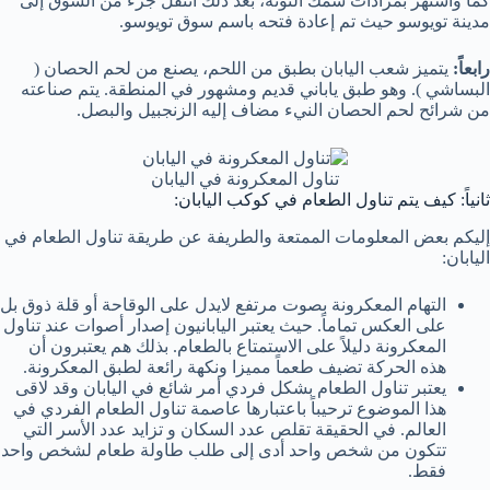
كما واشتهر بمزادات سمك التونة، بعد ذلك انتقل جزء من السوق إلى
مدينة تويوسو حيث تم إعادة فتحه باسم سوق تويوسو.
رابعاً:
يتميز شعب اليابان بطبق من اللحم، يصنع من لحم الحصان (
البساشي ). وهو طبق ياباني قديم ومشهور في المنطقة. يتم صناعته
من شرائح لحم الحصان النيء مضاف إليه الزنجبيل والبصل.
تناول المعكرونة في اليابان
ثانياً: كيف يتم تناول الطعام في كوكب اليابان:
إليكم بعض المعلومات الممتعة والطريفة عن طريقة تناول الطعام في
اليابان:
التهام المعكرونة بصوت مرتفع لايدل على الوقاحة أو قلة ذوق بل
على العكس تماماً. حيث يعتبر اليابانيون إصدار أصوات عند تناول
المعكرونة دليلاً على الاستمتاع بالطعام. بذلك هم يعتبرون أن
هذه الحركة تضيف طعماً مميزا ونكهة رائعة لطبق المعكرونة.
يعتبر تناول الطعام بشكل فردي أمر شائع في اليابان وقد لاقى
هذا الموضوع ترحيباً باعتبارها عاصمة تناول الطعام الفردي في
العالم. في الحقيقة تقلص عدد السكان و تزايد عدد الأسر التي
تتكون من شخص واحد أدى إلى طلب طاولة طعام لشخص واحد
فقط.