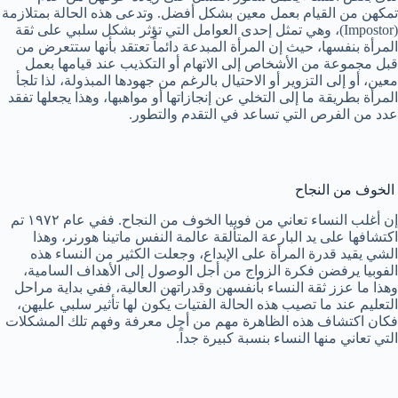
تمكهن من القيام بعمل معين بشكل أفضل. وتدعى هذه الحالة بمتلازمة
(Impostor)، وهي تمثل إحدى العوامل التي تؤثر بشكل سلبي على ثقة
المرأة بنفسها، حيث إن المرأة المبدعة دائماً تعتقد بأنها ستتعرض من
قبل مجموعة من الأشخاص إلى الاتهام أو التكذيب عند قيامها بعمل
معين، أو إلى التزوير أو الاحتيال بالرغم من جهودها المبذولة، لذا تلجأ
المرأة بطريقة ما إلى التخلي عن إنجازاتها أو مواهبها، وهذا يجعلها تفقد
عدد من الفرص التي تساعد في التقدم والتطور.
الخوف من النجاح
إن أغلب النساء تعاني من فوبيا الخوف من النجاح. ففي عام ١٩٧٢ تم
اكتشافها على يد البارعة المتألقة عالمة النفس ماتينا هورنر، وهذا
الشي يقيد قدرة المرأة على الإبداع، وجعلت الكثير من النساء هذه
الفوبيا يرفضن فكرة الزواج من أجل الوصول إلى الأهداف السامية،
وهذا ما عزز ثقة النساء بأنفسهن وقدراتهن العالية، ففي بداية مراحل
التعليم عند ما تصيب هذه الحالة الفتيات يكون لها تأثير سلبي عليهن،
فكان اكتشاف هذه الظاهرة مهم من أجل معرفة وفهم تلك المشكلات
التي تعاني منها النساء بنسبة كبيرة جداً.