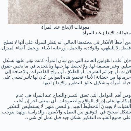
معوقات الإبداع عند المرأة
معوقات الإبداع عند المرأة
من أخطأ الأفكار في مجتمعنا الحالي أنه ينظر للمرأة على أنها لا تصلح
فقط. إلا للطهي، والولادة، والحمل، ورعاية الأبناء، وتحمل أعباء المنزل.
فإن أغلب القوانين العامة التي من شأن المرأة كانت تؤثر عليها بشكل
سلبي وغير منصفة لها. ولا تحفظ لها حقها وبالتحديد في ما يخص حقوق
الإرث، أو جرائم الشرف، أو الطلاق، أو زواج القاصرات. بالإضافة إلى
حرمانها من حضانة الأبناء فجميع هذه القوانين كان لها تأثير سلبي على
حياة المرأة وتشكيل عائق للتطوير والإبداع لديها.
ومن أهم العوامل التي تعيق التميز والنجاح عند المرأة هي عدم
إمكانيتها على إدراك الواقع والطموحات، أي بمعنى آخر إن أغلب
الفتيات لا يجيدنّ التخطيط الجيد، والبعض منهن لا يستطيعن التفكير
بشكل صحيح في التوفيق بين العمل، والأسرة، والدراسة، ولهذا يتوجب
على جميع الفتيات التفكير بشكل جيد قبل عمل أي شيء.