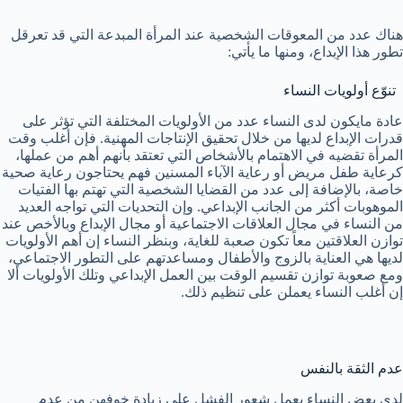
هناك عدد من المعوقات الشخصية عند المرأة المبدعة التي قد تعرقل
تطور هذا الإبداع، ومنها ما يأتي:
تنوّع أولويات النساء
عادة مايكون لدى النساء عدد من الأولويات المختلفة التي تؤثر على
قدرات الإبداع لديها من خلال تحقيق الإنتاجات المهنية. فإن أغلب وقت
المرأة تقضيه في الاهتمام بالأشخاص التي تعتقد بأنهم أهم من عملها،
كرعاية طفل مريض أو رعاية الآباء المسنين فهم يحتاجون رعاية صحية
خاصة، بالإضافة إلى عدد من القضايا الشخصية التي تهتم بها الفتيات
الموهوبات أكثر من الجانب الإبداعي. وإن التحديات التي تواجه العديد
من النساء في مجال العلاقات الاجتماعية أو مجال الإبداع وبالأخص عند
توازن العلاقتين معاً تكون صعبة للغاية، وبنظر النساء إن أهم الأولويات
لديها هي العناية بالزوج والأطفال ومساعدتهم على التطور الاجتماعي،
ومع صعوبة توازن تقسيم الوقت بين العمل الإبداعي وتلك الأولويات ألا
إن أغلب النساء يعملن على تنظيم ذلك.
عدم الثقة بالنفس
لدى بعض النساء يعمل شعور الفشل على زيادة خوفهن من عدم