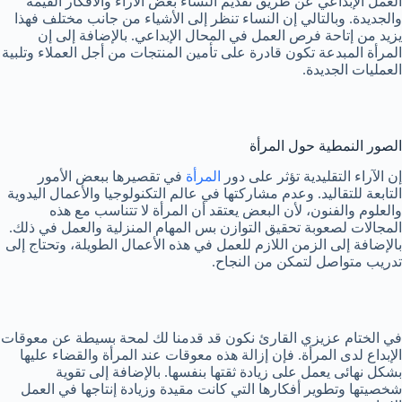
العمل الإبداعي عن طريق تقديم النساء بعض الآراء والأفكار القيمة
والجديدة. وبالتالي إن النساء تنظر إلى الأشياء من جانب مختلف فهذا
يزيد من إتاحة فرص العمل في المحال الإبداعي. بالإضافة إلى إن
المرأة المبدعة تكون قادرة على تأمين المنتجات من أجل العملاء وتلبية
العمليات الجديدة.
الصور النمطية حول المرأة
إن الآراء التقليدية تؤثر على دور
المرأة
في تقصيرها ببعض الأمور
التابعة للتقاليد. وعدم مشاركتها في عالم التكنولوجيا والأعمال اليدوية
والعلوم والفنون، لأن البعض يعتقد أن المرأة لا تتناسب مع هذه
المجالات لصعوبة تحقيق التوازن بس المهام المنزلية والعمل في ذلك.
بالإضافة إلى الزمن اللازم للعمل في هذه الأعمال الطويلة، وتحتاج إلى
تدريب متواصل لتمكن من النجاح.
في الختام عزيزي القارئ نكون قد قدمنا لك لمحة بسيطة عن معوقات
الإبداع لدى المرأة. فإن إزالة هذه معوقات عند المرأة والقضاء عليها
بشكل نهائى يعمل على زيادة ثقتها بنفسها. بالإضافة إلى تقوية
شخصيتها وتطوير أفكارها التي كانت مقيدة وزيادة إنتاجها في العمل