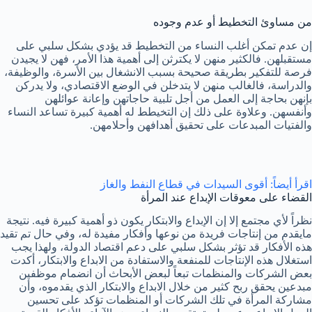
من مساوئ التخطيط أو عدم وجوده
إن عدم تمكن أغلب النساء من التخطيط قد يؤدي بشكل سلبي على
مستقبلهن. فالكثير منهن لا يكترثن إلى أهمية هذا الأمر، فهن لا يجيدن
فرصة للتفكير بطريقة صحيحة بسبب الانشغال بين الأسرة، والوظيفة،
والدراسة، فالغالب منهن لا يتدخلن في الوضع الاقتصادي، ولا يدركن
بإنهن بحاجة إلى العمل من أجل تلبية حاجاتهن وإعانة عوائلهن
وأنفسهن. وعلاوة على ذلك إن التخيطط له أهمية كبيرة تساعد النساء
والفتيات المبدعات على تحقيق أهدافهن وأحلامهن.
اقرأ أيضاً: أقوى السيدات في قطاع النفط والغاز
القضاء على معوقات الإبداع عند المرأة
نظراً لأي مجتمع إلا إن الإبداع والابتكار يكون ذو أهمية كبيرة فيه. نتيجة
مايقدم من إنتاجات فريدة من نوعها وأفكار مفيدة له، وفي حال تم تقيد
هذه الأفكار قد تؤثر بشكل سلبي على دعم اقتصاد الدولة، ولهذا يجب
استغلال هذه الإنتاجات للمنفعة والاستفادة من الابداع والابتكار، أكدت
بعض الشركات والمنظمات تبعاً لبعض الأبحاث أن انضمام موظفين
مبدعين يحقق ربح كثير من خلال الابداع والابتكار الذي يقدموه، وأن
مشاركة المرأة في تلك الشركات أو المنظمات تؤكد على تحسين