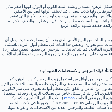
شكل الزهرة مستدير وتشبه النبتة الكوب أو البوق، لونها أصفر مائل
للبرتقالي ولها بتلات بيضاء، كما تختلف ألوانها أيضاً بين الأصفر،
والأبيض، والوردي، والبرتقالي، حيث تُوجد بعض الأنواع التي تفتقد
للرائحة، بينما تمتلك معظمها رائحة قوية وعطرة، والبعض الآخر له
رائحة خفيفة شبيهة برائحة الربيع.
يعتبر النبات من النوع الأناني الذي يحب أن ينمو لوحده حيث يقتل أي
نبات ينمو بجواره، ويعيش هذا النبات في معظم أنواع التربة؛ باستثناء
التربة المالحة، كما تتباعد نباتات النرجس عن بعضها البعض بمقدار 15-
30 سم، وعلى الرغم من ذلك، فإن زهرة النرجس ضعيفةً اتجاه الآفات.
ثالثاً: فوائد النرجس والاستخدامات الطبية لها:
كان العرب من أوائل من استعمل زيت النرجس كزيت للدهن، كما
تستخدم رائحته للمساعدة على التركيز، خاصة بالنسبة للأشخاص الذين
يعانون من الذعر أو القلق لكن معظم أنواعه تحتوي على سم لايكورين
القلوي، الذي يتركز بشكل خاص في بصيلات الزهرة، وقد تم استعمال
هذه الزهرة في الكامبو
kampo
(الطب الياباني التقليدي)، كما ذكر
الطبيب الروماني aulus cornelius celsus جذورها في لائحته الخاصة
بالأعشاب الطبية. وللنرجس العديد من الاستخدامات والفوائد منها: