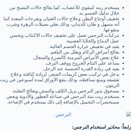
يستخدم زيته كمقوي للأعصاب، كما يعالج حالات التشنج من
خلال تدليك الجسم به.
تخفيف أوجاع البطن وعلاج حالات الغثيان وتقرحات المعدة كما
أنه مسهل و طارد للديدان، وذلك بغلي بصيلات الزهرة وشرب
منقوعها.
مركبات النرجس تعمل على تخفيف حالات الاكتئاب وتحسن
عمل الدماغ والخلايا العصبية.
يفيد في تخفيض حرارة الجسم العالية.
يعالج أمراض الزكام ويقلل من البلغم.
علاج بعض الأمراض المزمنة كالصرع والسعال.
يساعد على التئام الجروح ووقف النزف.
يفيد في زيادة القدرة الجنسية عند الرجل.
يدخل في تركيب بعض كريمات الشعر، لزيادة كثافته وعلاج
تقصفه ومنع تساقطه، وذلك بنقع الأوراق لمدة أسبوعين في زيت
الزيتون.
مسحوق بذور النرجس يزيل الكلف والنمش ويعالج الثعلبة.
يستخدم زيت نبتة النرجس في صناعة العطور والأدوية وبعض
مستحضرات التجميل بالإضافة إلى ذلك يستخدم في الإضاءة.
رابعاً: محاذير استخدام النرجس: