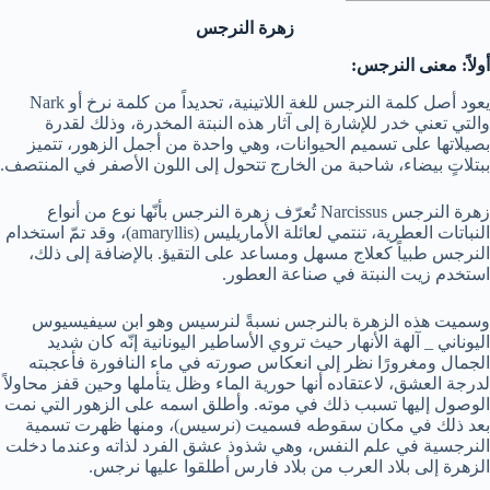
زهرة النرجس
أولاً: معنى النرجس:
يعود أصل كلمة النرجس للغة اللاتينية، تحديداً من كلمة نرخ أو Nark
والتي تعني خدر للإشارة إلى آثار هذه النبتة المخدرة، وذلك لقدرة
بصيلاتها على تسميم الحيوانات، وهي واحدة من أجمل الزهور، تتميز
ببتلاتٍ بيضاء، شاحبة من الخارج تتحول إلى اللون الأصفر في المنتصف.
زهرة النرجس Narcissus تُعرّف زهرة النرجس بأنّها نوع من أنواع
النباتات العطرية، تنتمي لعائلة الأماريليس (amaryllis)، وقد تمّ استخدام
النرجس طبياً كعلاج مسهل ومساعد على التقيؤ. بالإضافة إلى ذلك،
استخدم زيت النبتة في صناعة العطور.
وسميت هذه الزهرة بالنرجس نسبةً لنرسيس وهو ابن سيفيسيوس
اليوناني _ آلهة الأنهار حيث تروي الأساطير اليونانية إنّه كان شديد
الجمال ومغرورًا نظر إلى انعكاس صورته في ماء النافورة فأعجبته
لدرجة العشق، لاعتقاده أنها حورية الماء وظل يتأملها وحين قفز محاولاً
الوصول إليها تسبب ذلك في موته. وأطلق اسمه على الزهور التي نمت
بعد ذلك في مكان سقوطه فسميت (نرسيس)، ومنها ظهرت تسمية
النرجسية في علم النفس، وهي شذوذ عشق الفرد لذاته وعندما دخلت
الزهرة إلى بلاد العرب من بلاد فارس أطلقوا عليها نرجس.