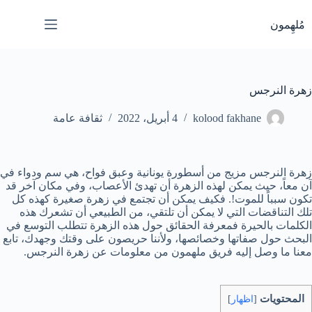
لتجاوز
لى
مُلهِمون
لمحتوى
زهرة النرجس
kolood fakhane
4 أبريل، 2022
ثقافة عامة
زهرة النرجس مزيج من أسطورة يونانية وعبق فواح، هي سم ودواء في
آن معاً، حيث يمكن لهذه الزهرة أن تهدئ الأعصاب، وفي مكان آخر قد
تكون سبباً للموت!. فكيف يمكن أن تجتمع في زهرة صغيرة كهذه كل
تلك التناقضات التي لا يمكن أن تلتقي، من الطبيعي أن تشعرك هذه
الكلمات بالحيرة فمعرفة الحقائق حول هذه الزهرة تتطلب التوسع في
البحث حول صفاتها وخصائصها، ولأننا حريصون على وقتك وجهدك، تابع
معنا ما وصل إليه فريق ملهمون من معلومات عن زهرة النرجس.
المحتويات
[
اظهار
]