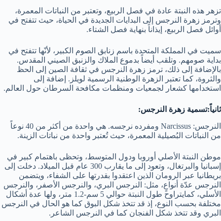
تزهر هذه النبتة عادة في فصل الربيع، وتعتبر من النباتات المعمرة،
وترمز زهرة النرجس إلى البدايات الجديدة في الحياة، حيث تتفتح في
أوائل فصل الربيع، إيذاناً بنهاية فصل الشتاء.
سميت في المملكة المتحدة باسم زنابق الصوم الكبير، لأنّها تتفتح في
بداية صومهم. وتلقب أيضاً بدموع الملاك والزنبق الصيني المقدس.
بالإضافة إلى ذلك، ترمز زهرة النرجس في ثقافة الصين إلى الحظ
والثروة، كما تعتبر الزهرة الوطنية الرسمية لويلز. إضافة إلى
استخدامها كشعار لجمعيات ومنظمات مكافحة السرطان حول العالم.
ثانياً:تسمية زهرة النرجس:
النرجس: Narcissus ومفرده نرجسه. هي واحدة من أكثر من 40 نوعاً
من النباتات البُصيلية المعمرة، حيث تُعتبر واحدة من نباتات الزينة.
موطن النبتة الأصلي أوروبا ودول المتوسط، وتحظى باهتمام كبير في
إسبانيا والبرتغال، وتعود إلى ما يقارب 300 عام قبل الميلاد. دخلت إلى
بريطانيا عبر الرومان الذين اعتقدوا بقدرتها على الشفاء، ويتضمن
النرجس عدّة أنواعٍ، مثل: النرجس البري، والنرجس الأصفر، والنرجس
الأسلي، كمايتراوح طول النبتة حوالي 5 سم-1.2 متر، ولها عدة أشكال
مختلفة بحسب النوع، إذ قد تتخذ شكل البوق كما هو الحال في النرجس
البري وقد تتخذ شكل الفنجان كما في النرجس الشاعر.