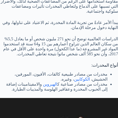
مقاومة استخدامها على الرغم من المضاعفات الصحية لذلك، والأضرار
التي تسببها على الدماغ ولتعاطي المخدرات تأثيرات ومضاعفات
سلوكية واجتماعية.
يبدأ الأمر عادةً من تجربة المادة المخدرة، ثم الاعتياد على تناولها، وفي
النهاية دخول مرحلة الإدمان.
الدراسات العالمية توضح أن نحو 271 مليون شخص أو ما يعادل 5,5%
من سكان العالم الذين تتراوح أعمارهم بين 15 و64 سنة قد استخدموا
المواد غير المشروعة (ما عدا الكحول) مرة واحدة على الأقل في عام
2017، وأن نحو 585 ألف شخص ماتوا نتيجة تعاطي المخدرات.
أنواع المخدرات:
مخدرات من مصادر طبيعية كالقات، الأفيون، المورفين،
الحشيش،
الكوكايين
، وغيره.
مخدرات من مصادر صناعية ك
الهيروين
والامفيتامينات إضافة
إلى الحبوب المخدرة وعقاقير الهلوسة والمذيبات الطيارة.