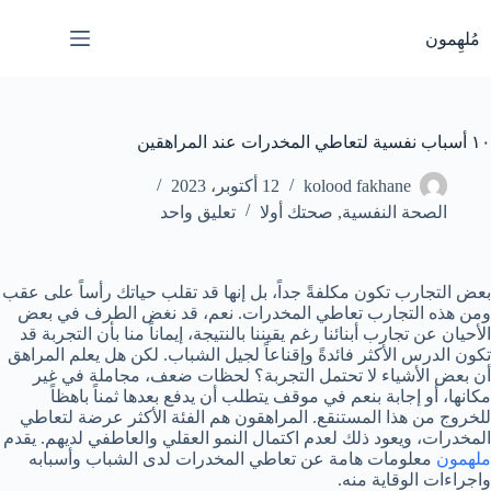
لتجاوز
لى
مُلهِمون
لمحتوى
١٠ أسباب نفسية لتعاطي المخدرات عند المراهقين
kolood fakhane
12 أكتوبر، 2023
الصحة النفسية
,
صحتك أولا
تعليق واحد
بعض التجارب تكون مكلفةً جداً، بل إنها قد تقلب حياتك رأساً على عقب
ومن هذه التجارب تعاطي المخدرات. نعم، قد نغض الطرف في بعض
الأحيان عن تجارب أبنائنا رغم يقيننا بالنتيجة، إيماناً منا بأن التجربة قد
تكون الدرس الأكثر فائدةً وإقناعاً لجيل الشباب. لكن هل يعلم المراهق
أن بعض الأشياء لا تحتمل التجربة؟ لحظات ضعف، مجاملة في غير
مكانها، أو إجابة بنعم في موقف يتطلب أن يدفع بعدها ثمناً باهظاً
للخروج من هذا المستنقع. المراهقون هم الفئة الأكثر عرضة لتعاطي
المخدرات، ويعود ذلك لعدم اكتمال النمو العقلي والعاطفي لديهم. يقدم
ملهمون
معلومات هامة عن تعاطي المخدرات لدى الشباب وأسبابه
واجراءات الوقاية منه.