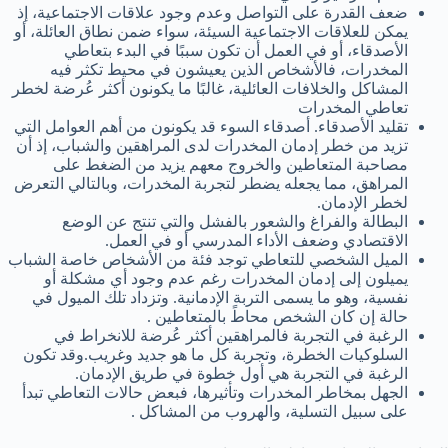
ضعف القدرة على التواصل وعدم وجود علاقات الاجتماعية، إذ
يمكن للعلاقات الاجتماعية السيئة، سواء ضمن نطاق العائلة، أو
الأصدقاء، أو في العمل أن تكون سببًا في البدء بتعاطي
المخدرات، فالأشخاص الذين يعيشون في محيط تكثر فيه
المشاكل والخلافات العائلية، غالبًا ما يكونون أكثر عُرضة لخطر
تعاطي المخدرات
تقليد الأصدقاء. أصدقاء السوء قد يكونون من أهم العوامل التي
تزيد من خطر إدمان المخدرات لدى المراهقين والشباب، إذ أن
مصاحبة المتعاطين والخروج معهم يزيد من الضغط على
المراهق، مما يجعله يضطر لتجربة المخدرات، وبالتالي التعرض
لخطر الإدمان.
البطالة والفراغ والشعور بالفشل والتي تنتج عن الوضع
الاقتصادي وضعف الأداء المدرسي أو في العمل.
الميل الشخصي للتعاطي توجد فئة من الأشخاص خاصة الشباب
يميلون إلى إدمان المخدرات رغم عدم وجود أي مشكلة أو
نفسية، وهو ما يسمى التربة الإدمانية. وتزداد تلك الميول في
حالة إن كان الشخص محاطً بالمتعاطين .
الرغبة في التجربة فالمراهقين أكثر عُرضة للانخراط في
السلوكيات الخطرة، وتجربة كل ما هو جديد وغريب.وقد تكون
الرغبة في التجربة هي أول خطوة في طريق الإدمان.
الجهل بمخاطر المخدرات وتأثيرها، فبعض حالات التعاطي تبدأ
على سبيل التسلية، والهروب من المشاكل .