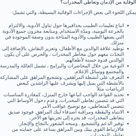
الوقاية من الإدمان وتعاطي المخدرات؟
يمكن اللجوء الى بعض الإجراءات الوقائية البسيطة، والتي تشمل:
اتباع تعليمات الطبيب بحذافيرها حول تناول الأدوية، والالتزام
بالجرعة اليومية، ومدّة الاستخدام. ومتابعة مخزون جميع الأدوية
التي يصفها الطبيب والأدوية المتاحة بدون وصفة الموجودة في
منزلك.
توطيد علاقة الوالدين مع الأطفال، وتعزيز النقاش، بالإضافة إلى
التحدّث معهم حول مخاطر المخدرات ، والحرص على أن يكون
الوالدين قدوة حسنة لأطفالهم.
التوعية من خلال المحاضرات والبرامج ، تشمل العائلة والمدرسة
والمجتمع ووسائل الإعلام.
التعرف على أنشطة المراهقين. وتشجيع المراهق على المشاركة
بالأنشطة التي يميل إليها ويشرف عليها الراشدين كبعض
الرياضات مثلاً
تحديد القواعد الواجب اتباعها خارج المنزل، كمغادرة المناسبات
التي قد تتضمن تعاطي المخدرات، وعدم دخول الأوساط التي
تتضمن المتعاطين، مع توضيح عواقب الأمر.
الانتباه واليقظة ومراقبة أصدقاء ابنك المراهق. فوجود صديق
يتعاطى المخدرات، قد يجره إلى تجربتها هو الآخر..
توفير الدعم والتشجيع . ومنحه الشعور بالنجاح والإنجاز.
فالارتباط القوي بينك وبين المراهق يساعد على حمايته من
تعاطي المخدرات.