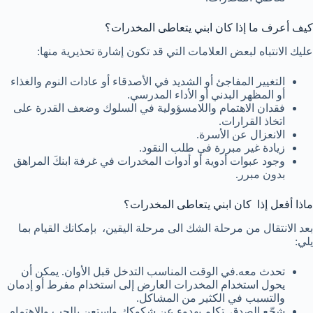
كيف أعرف ما إذا كان ابني يتعاطى المخدرات؟
عليك الانتباه لبعض العلامات التي قد تكون إشارة تحذيرية منها:
التغيير المفاجئ أو الشديد في الأصدقاء أو عادات النوم والغذاء
أو المظهر البدني أو الأداء المدرسي.
فقدان الاهتمام واللامسؤولية في السلوك وضعف القدرة على
اتخاذ القرارات.
الانعزال عن الأسرة.
زيادة غير مبررة في طلب النقود.
وجود عبوات أدوية أو أدوات المخدرات في غرفة ابنكَ المراهق
بدون مبرر.
ماذا أفعل إذا كان ابني يتعاطى المخدرات؟
بعد الانتقال من مرحلة الشك الى مرحلة اليقين، بإمكانك القيام بما
يلي:
تحدث معه.في الوقت المناسب التدخل قبل الأوان. يمكن أن
يحول استخدام المخدرات العارض إلى استخدام مفرط أو إدمان
والتسبب في الكثير من المشاكل.
شجّع الصدق. تكلم بهدوء عن شكوكك واستعن بالحب والاهتمام.