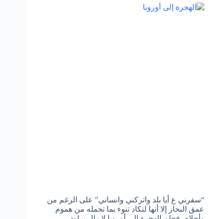
“سفرني ع أيا بلد واتركني وانساني” على الرغم من
عمق البحار إلا أنها لتكاد تنوء بما تحمله من هموم
وأحلام. فحلم الهجرة إلى أوروبا لا زال يراود