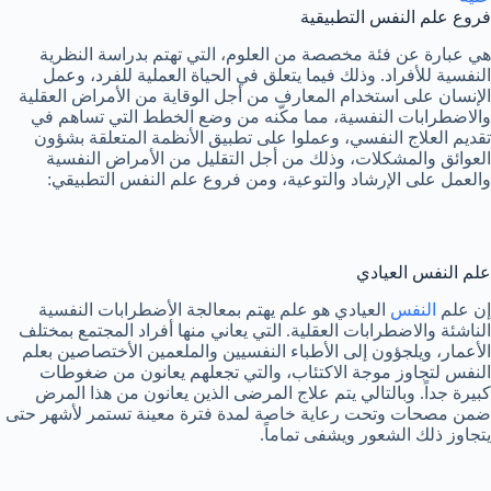
فروع علم النفس التطبيقية
هي عبارة عن فئة مخصصة من العلوم، التي تهتم بدراسة النظرية
النفسية للأفراد. وذلك فيما يتعلق في الحياة العملية للفرد، وعمل
الإنسان على استخدام المعارف من أجل الوقاية من الأمراض العقلية
والاضطرابات النفسية، مما مكّنه من وضع الخطط التي تساهم في
تقديم العلاج النفسي، وعملوا على تطبيق الأنظمة المتعلقة بشؤون
العوائق والمشكلات، وذلك من أجل التقليل من الأمراض النفسية
والعمل على الإرشاد والتوعية، ومن فروع علم النفس التطبيقي:
علم النفس العيادي
إن علم
النفس
العيادي هو علم يهتم بمعالجة الأضطرابات النفسية
الناشئة والاضطرابات العقلية. التي يعاني منها أفراد المجتمع بمختلف
الأعمار، ويلجؤون إلى الأطباء النفسيين والملعمين الأختصاصين بعلم
النفس لتجاوز موجة الاكتئاب، والتي تجعلهم يعانون من ضغوطات
كبيرة جداً. وبالتالي يتم علاج المرضى الذين يعانون من هذا المرض
ضمن مصحات وتحت رعاية خاصة لمدة فترة معينة تستمر لأشهر حتى
يتجاوز ذلك الشعور ويشفى تماماً.