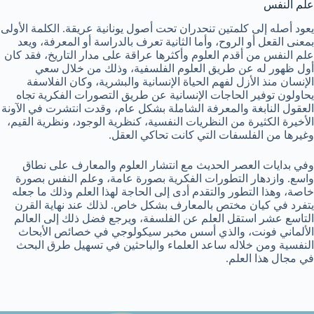
علم النفس
يعود أصله إلى كلمتين تنحدران تحت أصول يونانية عريقة. الكلمة الأولى
بمعنى القعل أو الروح، وأما الثانية تعرف بالدراسة أو المعرفة، ويعد
علم النفس من أقدم العلوم وأكثرها عراقة على مدار التاريخ، فقد كان
أول ظهور له عن طريق العلوم الفلسفية، وذلك من خلال سعي
الإنسان منذ الأزل لفهم الحياة الإنسانية والبشرية، وكان الفلاسفة
يحاولون توفير الحاجات الإنسانية عن طريق التصورات الفكرية تجاه
العقول النابغة والمعرفة الشاملة بشكل عام، وقدت انتشرت في الآونة
الأخيرة الكثيرة من النظريات النفسية، كنظرية الوجود، ونظرية القيم،
وغيرها من الفلسفات التي كانت تحاكي العقل.
وفي بدايات العصر الحديث مع انتشار العلوم والمعارف على نطاق
واسع. وازدهار التطورات الفكرية بصورة عامة، وعلم النفس بصورة
خاصة، وهذا التطور والتقدم أدى إلى الحاجة لهذا العلم وذلك ما جعله
يتفرد في كيان مختص بالمعارف بشكل خاص. لذلك عند نهاية القرن
التاسع عشر استقل العلم عن الفلسفة، ويرجع فضل ذلك إلى العالم
الألماني فونت، والذي أسس مخبر سيكولوجي في خصائص الأبحاث
النفسية ومن خلاله ساعد العلماء والباحثين في تسهيل طرق البحث
في مجال هذا العلم.