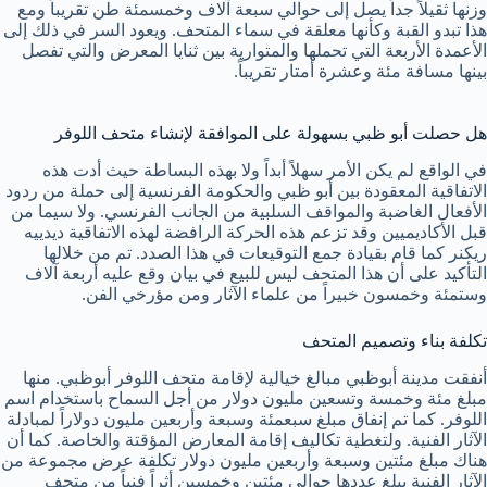
وزنها ثقيلاً جداً يصل إلى حوالي سبعة آلاف وخمسمئة طن تقريباً ومع
هذا تبدو القبة وكأنها معلقة في سماء المتحف. ويعود السر في ذلك إلى
الأعمدة الأربعة التي تحملها والمتوارية بين ثنايا المعرض والتي تفصل
بينها مسافة مئة وعشرة أمتار تقريباً.
هل حصلت أبو ظبي بسهولة على الموافقة لإنشاء متحف اللوفر
في الواقع لم يكن الأمر سهلاً أبداً ولا بهذه البساطة حيث أدت هذه
الاتفاقية المعقودة بين أبو ظبي والحكومة الفرنسية إلى حملة من ردود
الأفعال الغاضبة والمواقف السلبية من الجانب الفرنسي. ولا سيما من
قبل الأكاديميين وقد تزعم هذه الحركة الرافضة لهذه الاتفاقية ديدييه
ريكنر كما قام بقيادة جمع التوقيعات في هذا الصدد. تم من خلالها
التأكيد على أن هذا المتحف ليس للبيع في بيان وقع عليه أربعة آلاف
وستمئة وخمسون خبيراً من علماء الآثار ومن مؤرخي الفن.
تكلفة بناء وتصميم المتحف
أنفقت مدينة أبوظبي مبالغ خيالية لإقامة متحف اللوفر أبوظبي. منها
مبلغ مئة وخمسة وتسعين مليون دولار من أجل السماح باستخدام اسم
اللوفر. كما تم إنفاق مبلغ سبعمئة وسبعة وأربعين مليون دولاراً لمبادلة
الآثار الفنية. ولتغطية تكاليف إقامة المعارض المؤقتة والخاصة. كما أن
هناك مبلغ مئتين وسبعة وأربعين مليون دولار تكلفة عرض مجموعة من
الآثار الفنية يبلغ عددها حوالي مئتين وخمسين أثراً فنياً من متحف