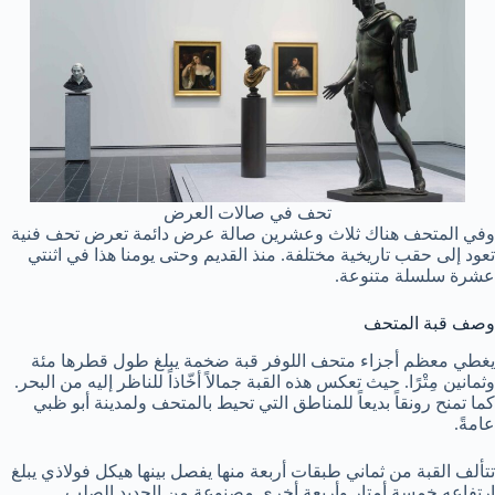
تحف في صالات العرض
وفي المتحف هناك ثلاث وعشرين صالة عرض دائمة تعرض تحف فنية
تعود إلى حقب تاريخية مختلفة. منذ القديم وحتى يومنا هذا في اثنتي
عشرة سلسلة متنوعة.
وصف قبة المتحف
يغطي معظم أجزاء متحف اللوفر قبة ضخمة يبلغ طول قطرها مئة
وثمانين مِتْرًا. حيث تعكس هذه القبة جمالاً أخّاذاً للناظر إليه من البحر.
كما تمنح رونقاً بديعاً للمناطق التي تحيط بالمتحف ولمدينة أبو ظبي
عامةً.
تتألف القبة من ثماني طبقات أربعة منها يفصل بينها هيكل فولاذي يبلغ
ارتفاعه خمسة أمتار وأربعة أخرى مصنوعة من الحديد الصلب.