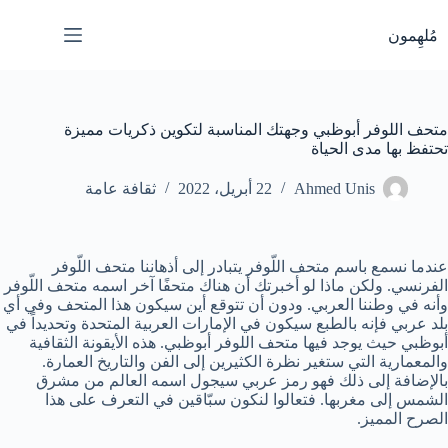
لتجاوز
لى
مُلهِمون
لمحتوى
متحف اللوفر أبوظبي وجهتك المناسبة لتكوين ذكريات مميزة
تحتفظ بها مدى الحياة
Ahmed Unis
22 أبريل، 2022
ثقافة عامة
عندما نسمع باسم متحف اللّوفر يتبادر إلى أذهاننا متحف اللّوفر
الفرنسي. ولكن ماذا لو أخبرتك أن هناك متحفًا آخر اسمه متحف اللّوفر
وأنه في وطننا العربي. ودون أن تتوقع أين سيكون هذا المتحف وفي أي
بلد عربي فإنه بالطبع سيكون في الإمارات العربية المتحدة وتحديداً في
أبوظبي حيث يوجد فيها متحف اللوفر أبوظبي. هذه الأيقونة الثقافية
والمعمارية التي ستغير نظرة الكثيرين إلى الفن والتاريخ العمارة.
بالإضافة إلى ذلك فهو رمز عربي سيجول اسمه العالم من مشرق
الشمس إلى مغربها. فتعالوا لنكون سبّاقين في التعرف على هذا
الصرح المميز.