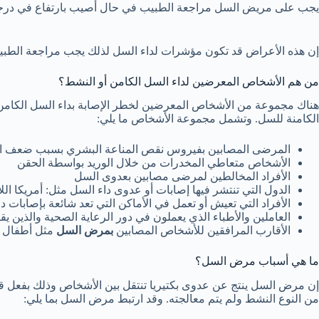
يجب على مريض السل مراجعة الطبيب في حال أصيب بارتفاع في درجة ح
إن هذه الأعراض قد تكون مؤشرات لداء السل لذلك يجب مراجعة الطبيب 
من هم الأشخاص المعرضين لداء السل الكامن أو النشط؟
هناك مجموعة من الأشخاص المعرضين لخطر الإصابة بداء السل الكامن
الكامنة للسل. وتشمل مجموعة الأشخاص ما يلي:
المرضى المصابين بفيروس نقص المناعة البشري بسبب ضعف الج
الأشخاص متعاطي المخدرات من خلال الوريد بواسطة الحقن
الأفراد المخالطين لمرضى مصابين بعدوى السل
الدول التي تنتشر فيها إصابات أو عدوى داء السل مثل: أمريكا اللاتي
الأفراد التي تعيش أو تعمل في الأماكن التي تعد شائعة بإصابات 
العاملين والأطباء الذي يعملون في دور الرعاية الصحية والذين
الأقارب المرافقين للأشخاص المصابين
بمرض السل
مثل أطفال أ
ما هي أسباب مرض السل؟
إن مرض السل ينتج عن عدوى بكتيريا تنتقل بين الأشخاص وذلك بفع
من النوع النشط ولم يتم معالجته. وقد ارتبط مرض السل بما يلي: