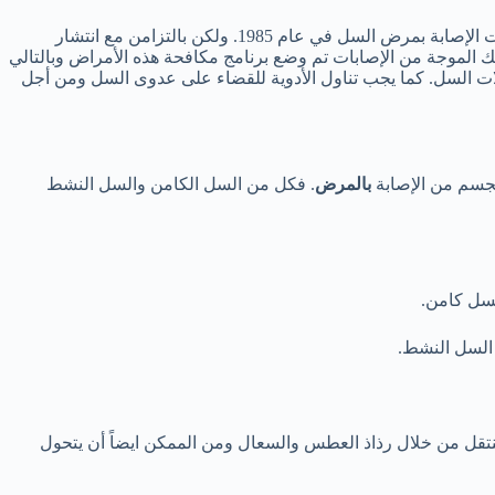
إن مرض السل من الأمراض التي تعد خطيرة على البشرية. حيث بدأ هذا المرض في الظهور في البلدان النامية بشكل نادر إلى أن ارتفعت حالات الإصابة بمرض السل في عام 1985. ولكن بالتزامن مع انتشار
 الموجة من الإصابات تم وضع برنامج مكافحة هذه الأمراض وبالتالي
ية التي تقاوم سلالات السل. كما يجب تناول الأدوية للقضاء على عدوى السل ومن أجل
جسم من الإصابة
بالمرض
. فكل من السل الكامن والسل النشط
لسل كامن.
 السل النشط.
نتقل من خلال رذاذ العطس والسعال ومن الممكن ايضاً أن يتحول