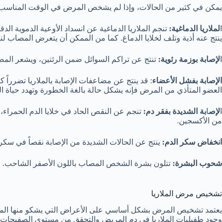
يمكن في كثير من الحالات، وإذا لم يشخص المرض في الوقت المناسب أ
ا
لملاريا الدماغية:
تنجم الملاريا الدماغية عن انسداد الأوعية الدموية ا
ينتج عنه أذية وتلف لخلايا الدماغ. كما من الممكن أن يتعرض المصاب ل
ا
لإصابة بوزمة رئوية:
تنتج عن تراكم السوائل ضمن الرئتين، ويشعر الم
الإصابة بفشل الأعضاء
: قد ينتج عن مضاعفات الإصابة بالملاريا تضرراً
العضو المتأذي من المرض فإنه يشكل حالة بالغة الخطورة وتهدد حياة ا
ا
لإص
ا
بة الشديدة بفقر دم:
تنجم عن النقص الحاد في خلايا الدم الحمراء، و
من الأكسجين.
انخفاض سكر الدم:
ينتج عن الحالات الشديدة من الإصابة نقصاً في سكر 
شحوب البشرة:
تتلون بشرة الشخص المصاب باللون الأصفر الشاحب.
تشخيص مرض الملاريا
يعتمد تشخيص المرض بشكل أساسي على الأعراض التي يشكو منها المريض. إ
وجود طفيليات الملاريا في دم المريض والتحقق من مستوى الصفيحات الد