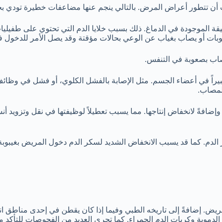
ن تتطور أعراض المرض. بالتالي ينجم عنها مضاعفات خطيرة تودي بحي
لدقيقة الموجودة في الدماغ. ذلك بسبب خلايا الدم التي تحتوي على طفيل
نوبات أو يصاب بغياب عن الوعي بحالات مؤقتة وقد يصل الأمر للدخول ف
صاب بصعوبة في التنفس.
 كبيراً في أعضاء الجسم. مثل الإصابة بالفشل الكلوي، أو فشل في وظائ
لمصاب.
إضافةً لانخفاض إنتاجها. مما يسبب تعطيلاً لوظيفتها في نقل وتزويد أنس
الدم. كما قد يسبب الانخفاض الشديد لسكر الدم دخول المريض بغيبوبة 
ضافةً إلى تاريخه الطبي وفيما إذا كان يقطن في إحدى مناطق انتشار ا
موية وكريات الدم الحمراء. كما تجرى العديد من الفحوصات للتأكد من