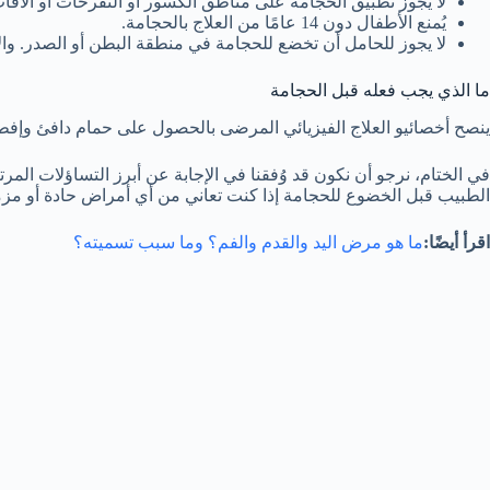
لا يجوز تطبيق الحجامة على مناطق الكسور أو التقرحات أو الآفات
يُمنع الأطفال دون 14 عامًا من العلاج بالحجامة.
لا يجوز للحامل أن تخضع للحجامة في منطقة البطن أو الصدر. وا
ما الذي يجب فعله قبل الحجامة
ينصح أخصائيو العلاج الفيزيائي المرضى بالحصول على حمام دافئ وإفطار خفيف قبل القيام بجلسة 
في الختام، نرجو أن نكون قد وُفقنا في الإجابة عن أبرز التساؤلات الم
الطبيب قبل الخضوع للحجامة إذا كنت تعاني من أي أمراض حادة أو مزم
اقرأ أيضًا:
ما هو مرض اليد والقدم والفم؟ وما سبب تسميته؟