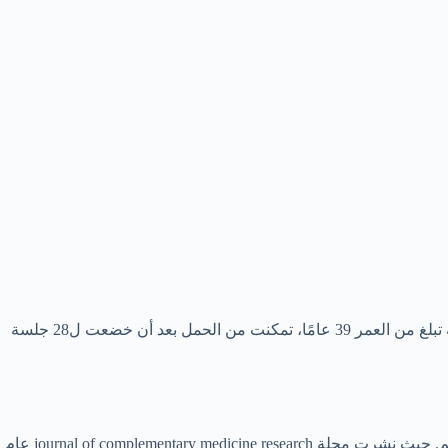
لامرأة عقيمة تبلغ من العمر 39 عامًا، تمكنت من الحمل بعد أن خضعت ل28 جلسة
تساعد الحجامة على تخفيف التعب العضلي الناتج عن التمارين لدى الرجال وتمنحهم الطاقة والنشاط. كما يبدو أن لها دورًا في علاج العقم لديهم. حيث نشرت مجلة journal of complementary medicine research عام