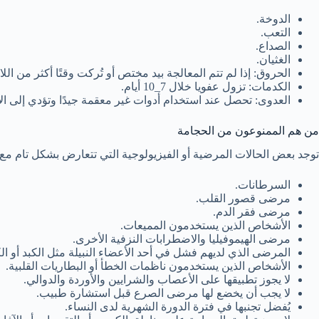
الدوخة.
التعب.
الصداع.
الغثيان.
الحروق: إذا لم تتم المعالجة بيد مختص أو تُركت وقتًا أكثر من اللا
الكدمات: تزول عفويا خلال 7_10 أيام.
العدوى: تحصل عند استخدام أدوات غير معقمة جيدًا وتؤدي إلى الإصاب
من هم الممنوعون من الحجامة
توجد بعض الحالات المرضية أو الفيزيولوجية التي تتعارض بشكل تام مع
السرطانات.
مرضى قصور القلب.
مرضى فقر الدم.
الأشخاص الذين يستخدمون المميعات.
مرضى الهيموفيليا والاضطرابات النزفية الأخرى.
المرضى الذي لديهم فشل في أحد الأعضاء النبيلة مثل الكبد أو الك
الأشخاص الذين يستخدمون ناظمات الخطأ أو البطاريات القلبية.
لا يجوز تطبيقها على الأعصاب والشرايين والأوردة والدوالي.
لا يجب أن يخضع لها مرضى الصرع قبل استشارة طبيب.
يُفضل تجنبها في فترة الدورة الشهرية لدى النساء.