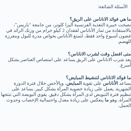
الأسئلة الشائعة:
ما هي فوائد الاناناس على الريق؟
نصحت خبيرة التغذية الفرنسية أليزا كلوتر، من جامعة “باريس”،
بالاستفادة من ثمار الأناناس لفقدان 2 كيلو جرام من وزنك الزائد في
غضون أسبوع واحد فقط، لتمتع الأناناس بخواص مدرة للبول ومعززة
للهضم.
متى افضل وقت لشرب الاناناس؟
يعد شرب الاناناس على الريق يساعد على امتصاص العناصر بشكل
أسرع.
ما فوائد الاناناس لتنشيط المبايض؟
يساعد
الأناناس
على تقوية
المبايض
، وبالأخص خلال فترة الدورة
الشهرية. يعمل على زيادة خصوبة المرأة بشكل كبير. يساعد على
تنظيم فترة التبويض لدى المرأة بشكل دقيق. يقوي البويضة التي تنتجها
المرأة، وهو
ما
ينعكس على زيادة معدل واحتمالية الإخصاب وحدوث
الحمل.