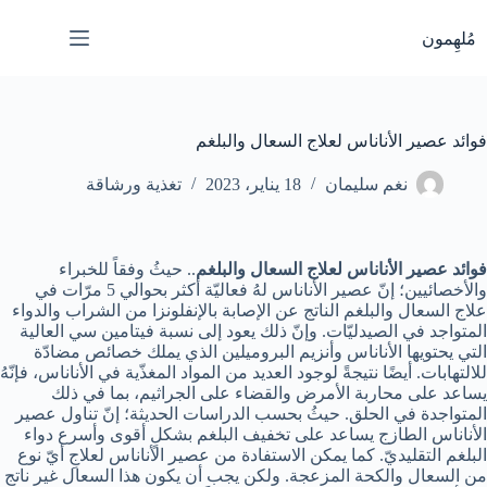
لتجاوز
لى
مُلهِمون
لمحتوى
فوائد عصير الأناناس لعلاج السعال والبلغم
نغم سليمان
18 يناير، 2023
تغذية ورشاقة
فوائد عصير الأناناس لعلاج السعال والبلغم
.. حيثُ وفقاً للخبراء
والأخصائيين؛ إنّ عصير الأناناس لهُ فعاليّة أكثر بحوالي 5 مرّات في
علاج السعال والبلغم الناتج عن الإصابة بالإنفلونزا من الشراب والدواء
المتواجد في الصيدليّات. وإنّ ذلك يعود إلى نسبة فيتامين سي العالية
التي يحتويها الأناناس وأنزيم البروميلين الذي يملك خصائص مضادّة
للالتهابات. أيضًا نتيجةً لوجود العديد من المواد المغذّية في الأناناس، فإنّهُ
يساعد على محاربة الأمرض والقضاء على الجراثيم، بما في ذلك
المتواجدة في الحلق. حيثُ بحسب الدراسات الحديثة؛ إنّ تناول عصير
الأناناس الطازج يساعد على تخفيف البلغم بشكلٍ أقوى وأسرع دواء
البلغم التقليديّ. كما يمكن الاستفادة من عصير الأناناس لعلاجِ أيّ نوع
من السعال والكحة المزعجة. ولكن يجب أن يكون هذا السعال غير ناتج