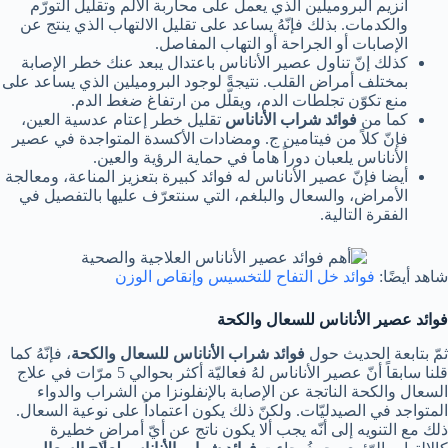
أنزيم البروميلين الذي يعمل على محاربة الألم وتقليل التورّم
والكدمات. بذلك فإنّهُ يساعد على تقليل الالتهاب الذي ينتج عن
الإصابات أو الجراحة أو التهاب المفاصل.
كذلك إنّ تناول عصير الأناناس باعتدال يبعد عنك خطر الإصابة
بمختلف أمراض القلب. نتيجةً لوجود البروميلين الذي يساعد على
منع تكوّن تجلطات الدم، ويقلّل من ارتفاغ ضغط الدم.
كما من
فوائد شراب الأناناس
تقليل خطر إعتام عدسية العين،
فإنّ كلاً من فيتامين ج. ومضادات الأكسدة المتواجدة في عصير
الأناناس يلعبان دوراً هاماً في حماية الرؤية والعين.
أيضا فإنّ عصير الأناناس له فوائد كبيرة بتعزيز المناعة، ومعالجة
الأمراض، والسعال والبلغم، التي سنتعرّف عليها بالتفصيل في
الفقرة التالية.
شاهد أيضًا:
فوائد خل التفاح للتخسيس وإنقاص الوزن
فوائد عصير الأناناس للسعال والكحة
ثمّ بتابعة الحديث حول
فوائد شراب الأناناس للسعال والكحة
، فإنّهُ كما
قلنا سابقاً أنّ عصير الأناناس لهُ فعاليّة أكثر بحوالي 5 مرّات في علاج
السعال والكحة الناتجة عن الإصابة بالإنفلونزا من الشراب والدواء
المتواجد في الصيدليّات. ولكنّ ذلك يكون اعتماداً على نوعية السعال.
ذلك مع التنويه إلى أنّه يجب ألا يكون ناتج عن أيّ أمراضٍ خطيرة