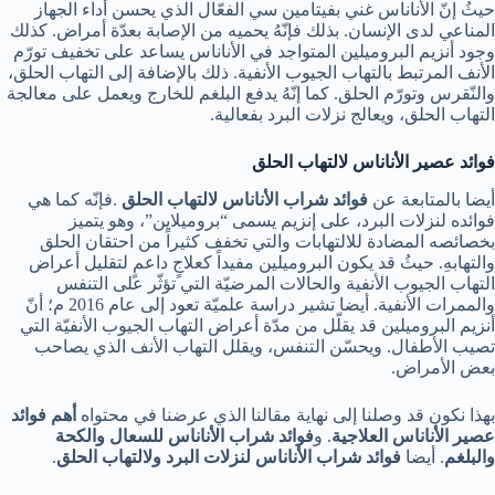
حيثُ إنّ الأناناس غني بفيتامين سي الفعّال الذي يحسن أداء الجهاز
المناعي لدى الإنسان. بذلك فإنّهُ يحميه من الإصابة بعدّة أمراض. كذلك
وجود أنزيم البروميلين المتواجد في الأناناس يساعد على تخفيف تورّم
الأنف المرتبط بالتهاب الجيوب الأنفية. ذلك بالإضافة إلى التهاب الحلق،
والنّقرس وتورّم الحلق. كما إنّهُ يدفع البلغم للخارج ويعمل على معالجة
التهاب الحلق، ويعالج نزلات البرد بفعالية.
فوائد عصير الأناناس لالتهاب الحلق
أيضا بالمتابعة عن
فوائد شراب الأناناس لالتهاب الحلق
.فإنّه كما هي
فوائده لنزلات البرد، على إنزيم يسمى “بروميلاين”، وهو يتميز
بخصائصه المضادة للالتهابات والتي تخفف كثيراً من احتقان الحلق
والتهابهِ. حيثُ قد يكون البروميلين مفيداً كعلاجٍ داعمٍ لتقليل أعراض
التهاب الجيوب الأنفية والحالات المرضيّة التي تؤثّر على التنفس
والممرات الأنفية. أيضا تشير دراسة علميّة تعود إلى عام 2016 م؛ أنّ
أنزيم البروميلين قد يقلّل من مدّة أعراض التهاب الجيوب الأنفيّة التي
تصيب الأطفال. ويحسّن التنفس، ويقلل التهاب الأنف الذي يصاحب
بعض الأمراض.
بهذا نكون قد وصلنا إلى نهاية مقالنا الذي عرضنا في محتواه
أهم فوائد
عصير الأناناس العلاجية
. و
فوائد شراب الأناناس للسعال والكحة
والبلغم
. أيضا
فوائد شراب الأناناس لنزلات البرد ولالتهاب الحلق
.