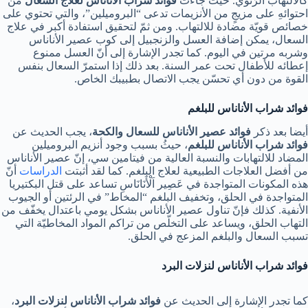
كالالتهاب الرّئوي. حيثُ جاءت
فوائد شراب الأناناس لعلاج السعال
من
احتوائهِ على مزيجٍ من الأنزيمات تدعى “البروميلين”، والتي تحتوي على
خصائص قويّة مضادة للالتهاب. ومن ثمّ لتحقيق استفادة أكبر في علاج
السعال، يمكن إضافة العسل والزنجبيل إلى كوب عصير الأناناس
وشربه مرتين في اليوم. كما تجدر الإشارة إلى أنّ العسل ممنوع
إعطائه للأطفال تحت عمر السنة. بعد ذلك إذا استمرّ السعال بنفس
القوة من دون أي تحسّن يجب الاتصال بطبيبك الخاص.
فوائد شراب الأناناس للبلغم
أيضا بعد ذكر
فوائد عصير الأناناس للسعال والكحة
، يجب الحديث عن
فوائد شراب الأناناس للبلغم
، حيثُ بسبب وجود أنزيم البروميلين
المضاد للالتهابات والنسبة العالية من فيتامين سي، إنّ عصير الأناناس
من أفضل العلاجات الطبيعية لعلاج البلغم. كما لقد أثبتت
الدراسات
أنّ
هذه المكونات المتواجدة في عَصِير اَلْأَنَانَاسِ تساعد على قتل البكتيريا
المتواجدة في الحلق، وتخفيف البلغم “المخاط” في الرئتين أو الجيوب
الأنفية. كذلك فإنّ تناول عصير الأناناس بشكل يومي باعتدال يخفّف من
التهاب الحلق، ويساعد على التخلّص من تراكم المواد المخاطيّة التي
تسبب السعال والبلغم المزعج في الحلق.
فوائد شراب الأناناس لنزلات البرد
كما تجدر الإشارة إلى الحديث عن
فوائد شراب الأناناس لنزلات البرد
،