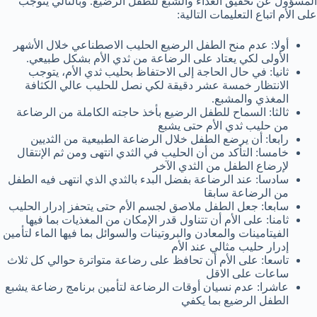
المسؤول عن تحقيق الغذاء والشبع للطفل الرضيع. وبالتالي يتوجب
على الأم اتباع التعليمات التالية:
أولا: عدم منح الطفل الرضيع الحليب الاصطناعي خلال الأشهر
الأولى لكي يعتاد على الرضاعة من ثدي الأم بشكل طبيعي.
ثانيا: في حال الحاجة إلى الاحتفاظ بحليب ثدي الأم، يتوجب
الانتظار خمسة عشر دقيقة لكي نصل للحليب عالي الكثافة
المغذي والمشبع.
ثالثا: السماح للطفل الرضيع بأخذ حاجته الكاملة من الرضاعة
من حليب ثدي الأم حتى يشبع
رابعا: أن يرضع الطفل خلال الرضاعة الطبيعية من الثديين
خامسا: التأكد من أن الحليب في الثدي انتهى ومن ثم الإنتقال
لإرضاع الطفل من الثدي الآخر
سادسا: عند الرضاعة بفضل البدء بالثدي الذي انتهى فيه الطفل
من الرضاعة سابقا
سابعا: جعل الطفل ملاصق لجسم الأم حتى يتحفز إدرار الحليب
ثامنا: على الأم أن تتناول قدر الإمكان من المغذيات بما فيها
الفيتامينات والمعادن والبروتينات والسوائل بما فيها الماء لتأمين
إدرار حليب مثالي عند الأم
تاسعا: على الأم أن تحافظ على رضاعة متواترة حوالي كل ثلاث
ساعات على الاقل
عاشرا: عدم نسيان أوقات الرضاعة لتأمين برنامج رضاعة يشبع
الطفل الرضيع بما يكفي