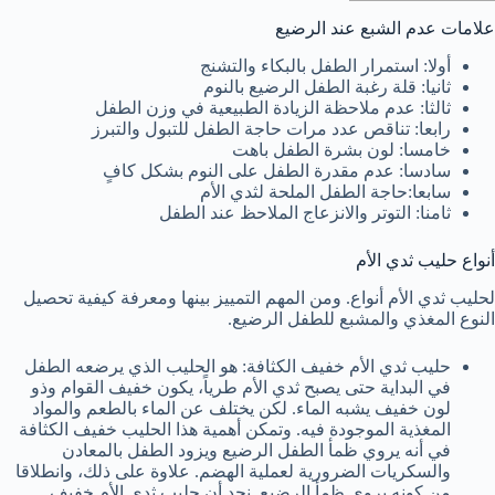
علامات عدم الشبع عند الرضيع
أولا: استمرار الطفل بالبكاء والتشنج
ثانيا: قلة رغبة الطفل الرضيع بالنوم
ثالثا: عدم ملاحظة الزيادة الطبيعية في وزن الطفل
رابعا: تناقص عدد مرات حاجة الطفل للتبول والتبرز
خامسا: لون بشرة الطفل باهت
سادسا: عدم مقدرة الطفل على النوم بشكل كافٍ
سابعا:حاجة الطفل الملحة لثدي الأم
ثامنا: التوتر والانزعاج الملاحظ عند الطفل
أنواع حليب ثدي الأم
لحليب ثدي الأم أنواع. ومن المهم التمييز بينها ومعرفة كيفية تحصيل
النوع المغذي والمشبع للطفل الرضيع.
حليب ثدي الأم خفيف الكثافة: هو الحليب الذي يرضعه الطفل
في البداية حتى يصبح ثدي الأم طرياً، يكون خفيف القوام وذو
لون خفيف يشبه الماء. لكن يختلف عن الماء بالطعم والمواد
المغذية الموجودة فيه. وتمكن أهمية هذا الحليب خفيف الكثافة
في أنه يروي ظمأ الطفل الرضيع ويزود الطفل بالمعادن
والسكريات الضرورية لعملية الهضم. علاوة على ذلك، وانطلاقا
من كونه يروي ظمأ الرضيع. نجد أن حليب ثدي الأم خفيف