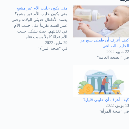
متى يكون حليب الأم غير مشبع
متى يكون حليب الأم غير مشبع؟..
يعتمد الأطفال حديثي الولادة وحتى
عمر السنة تقريباً على حليب الأم
في تغذيتهم. حيث يشكل حليب
الأم غذاءً كاملاً بسبب غناه
كيف أعرف أن طفلي شبع من
29 مايو، 2022
بالعناصر الغذائية الضرورية لصحة
الحليب الصناعي
في "صحة المرأة"
الرضيع ونموه بشكل سليم.
22 مايو، 2022
بالإضافة لذلك فهو يلعب دوراً
في "الصحة العامة"
أساسياً في تقوية مناعة الطفل. إلا
أن في بعض الحالات…
كيف أعرف أن حليبي قليل؟
13 يونيو، 2022
في "صحة المرأة"