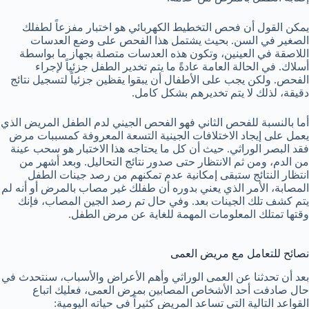
يمكن القول أن فحص التخطيط الكهربائي هو اختبار مفزعاً لطفلك
الصغير في السن. بحيث يشتمل هذا الفحص على وضع العدسات
اللاصقة في العينين، وتكون هذه العدسات متصلة بجهاز ما بواسطة
أسلاك. في الحالة العامة عادةً ما يتم تخدير الطفل جزئياً لإجراء
الفحص. ولكن يجب على الأطفال أن يبقوا يقظين جزئياً لتسجيل نتائج
دقيقة، لذلك لا يتم تخديرهم بشكل كامل.
أما بالنسبة للفحص الثاني فهو الفحص الجيني لدم الطفل المريض الذي
يعمل على إيجاد الاختلافات الجينية التسعة المعروفة كمسببات مرض
فقد البصر الوراثي. حيث أن كل ما يحتاجه هذا الاختبار هو سحب عينة
من الدم، ومن ثم الانتظار حتى صدور نتائج التحاليل. وبعد أشهر من
انتظار النتائج ستبقى إمكانية عدم تمكنهم من رصد جينات الطفل
المصابة، الأمر الذي يعني بدوره أن طفلك غير مصاب بالمرض أو أنه لم
يتم كشف تلك الجينات بعد. وفي حال تم رصد الجين المصاب، فإنك
وقتها تمتلك المعلومات المهمة للغاية عن مرض الطفل.
نصائح للتعامل مع مريض العمى
بعد أن تحدثنا عن العمى الوراثي وأهم الأعراض والأسباب، سنتحدث في
حال صادفت أحد الأشخاص المصابين بمرض العمى، فعليك اتباع
القواعد التالية التي تساعد المريض كثيراً في حياته اليومية: