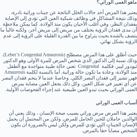
ماهو العمى الوراثي؟
يعتبر هذا المرض أحد حالات الخلل الناتجة عن جينات وراثية نادرة،
وذلك نتيجة المشاكل في وظائف شبكية العين التي تؤدي إلى الإصابة
بفقدان النظر، وفي أغلب الأحيان يكون منذ الولادة. كما يمكن ملاحظة
أن مدى فقدان الرؤية يختلف من مريض إلى مريض آخر، ولكنه غالباً ما
يتصف بالشدة بحيث يتراوح ما بين القدرة القليلة على الرؤية إلى عدم
الرؤية بشكل نهائي.
حيث أطلق على هذا المرض مصطلح (Leber’s Congenital Amaurosis).
وذلك نسبة إلى الدكتور الذي شخص المرض للمرة الأولى وهو الدكتور
ثيودور ليبر. فكلمة Congenital تعني حالة طبية متواجدة مع الطفل
منذ الولادة، وعادة ما تكون حالة وراثية. أما بالنسبة لكلمة Amaurosis
فهي تشير إلى فقدان البصر الكلي. وخاصةً عندما لا ينجم فقدان البصر
عن أي تغيير في شكل العين. وكل ذلك يجعل العين مصابة بمرض
العمى الوراثي بحيث تبدو العين طبيعية عند إجراء الفحوصات الأولية.
أسباب العمى الوراثي
يعتبر هذا المرض مرض وراثي يصيب صحة الإنسان ، وذلك يعني أن
الوالدين حاملان للجين الحامل للمرض. ولكن من المحتمل أن يحمل
الإنسان الجينات التي تؤدي للمرض ولكن ليس بالضرورة أن يكون
الشخص مصاباً حقاً بالمرض.