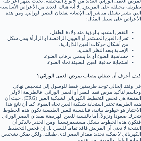
لمرض العمى الوراثي العديد من الأنواع المختلفة، بحيث تظهر أعراضه
بطريقة مختلفة على المريض. إلا أنه هناك العديد من الأعراض الأساسية
التي تشير بشكل مباشر إلى الإصابة بفقدان البصر الوراثي. ومن هذه
الأعراض على سبيل المثال:
النقص الشديد بالرؤية منذ ولادة الطفل.
تحرك العين المستمر أو العيون الراقصة أو الرأرأة وهي شكل
من أشكال حركات العين اللاإرادية.
الإصابة ببعد النظر الشديد.
حساسية الضوء أو ما يسمى برهاب الضوء.
استجابة حدقية العين البطيئة تجاه الضوء.
كيف أعرف أن طفلي مصاب بمرض العمى الوراثي؟
في وقتنا الحالي توجد طريقتين فقط للوصول إلى تشخيص نهائي
وحاسم لتأكيد مرض فقد البصر أو العمى الوراثي. فالطريقة الأولى
المتبعة هي فحص التخطيط الكهربائي لشبكية العين (ERG)، حيث أن
هذه الطريقة تختبر استجابة شبكية العين تجاه الضوء. كما أن ناتج هذا
الاختبار هو خطوط بيانية، فبالنسبة للعين الطبيعية تكون هذه الخطوط
تتحرك صعوداً ونزولاً، أما بالنسبة للعين المريضة بفقدان البصر الوراثي
فتكون هذه الخطوط بشكل مستقيم نسبياً. ومن الجدير بالذكر أن
النتيجة لا تعني أن المريض فاقد تماماً للبصر. بل إن فحص التخطيط
الكهربائي لا يمكنه تحديد مقدار البصر لدى طفلك، ولكن يمكن تشخيص
إصابة الطفل بالمرض من عدمه.