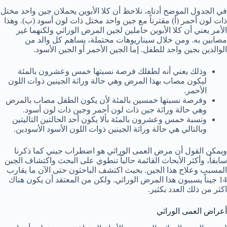
في الجدول الموضح أدناه، نلاحظ أن كلا الأبوين يحملان جين واحد مختل
ذات لون أحمر (أ) مقترناً مع جين واحد مختل ذات لون أسود (ب). وهذا
الأمر يعني أن كلا الأبوين حاملين لجين المرض الوراثي ولكنهما غير
مصابين به. ومن خلال سيناريوهات محتملة، يساهم كل والد من
الوالدين بجين واحد للطفل. إما الجين الأحمر أو الجين الأسود.
وذلك يعني أنه لطفلك فرصة نسبتها خمس وعشرون بالمئة
ليكون مصاب بهذا المرض وهي حالة وراثة الجينين ذوات اللون
الأحمر.
وفرصة نسبتها خمسين بالمئة لأن يكون الطفل مصاب بالمرض
وهي حالة وراثة جين ذات لون أحمر وجين ذات لون أسود.
ونسبة خمس وعشرون بالمئة بألا يكون أحد الحالتين التاليتين
وبالتالي هي حالة وراثة الجينين ذوات اللون الأسود الأسودين.
ويمكن القول أن مرض العمى الوراثي هو اضطراب جيني كما ذكرنا
سابقاً، وأكثر الأبحاث القائمة حالياً تنطوي على البحث واكتشاف الجين
المسبب وعلاج هذا الجين. بحيث اكتشف الباحثون حتى الآن ما يقارب
14 جيناً يسببون هذا المرض الوراثي. ولكن من المعتقد أن يكون هناك
اكثر من ذلك العدد بكثير.
أعراض العمى الوراثي