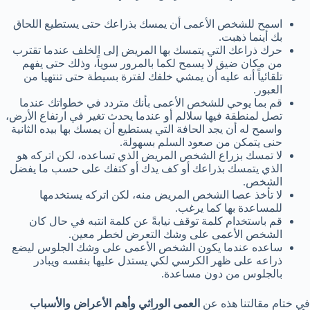
اسمح للشخص الأعمى أن يمسك بذراعك حتى يستطيع اللحاق
بك أينما ذهبت.
حرك ذراعك التي يتمسك بها المريض إلى الخلف عندما تقترب
من مكان ضيق لا يسمح لكما بالمرور سوياً، وذلك حتى يفهم
تلقائياً أنه عليه أن يمشي خلفك لفترة بسيطة حتى تنتهيا من
العبور.
قم بما يوحي للشخص الأعمى بأنك متردد في خطواتك عندما
تصل لمنطقة فيها سلالم أو عندما يحدث تغير في ارتفاع الأرض،
واسمح له أن يجد الحافة التي يستطيع أن يمسك بها بيده الثانية
حنى يتمكن من صعود السلم بسهولة.
لا تمسك بزراع الشخص المريض الذي تساعده، لكن اتركه هو
الذي يتمسك بذراعك أو كف يدك أو كتفك على حسب ما يفضل
الشخص.
لا تأخذ عصا الشخص المريض منه، لكن اتركه يستخدمها
للمساعدة بها كما يرغب.
قم باستخدام كلمة توقف نيابةً عن كلمة انتبه في حال كان
الشخص الأعمى على وشك التعرض لخطر معين.
ساعده عندما يكون الشخص الأعمى على وشك الجلوس ليضع
ذراعه على ظهر الكرسي لكي يستدل عليها بنفسه ويبادر
بالجلوس من دون مساعدة.
في ختام مقالتنا هذه عن
العمى الوراثي وأهم الأعراض والأسباب