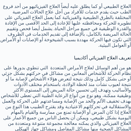
العلاج الطبيعي أو كما يطلق عليه أيضاً العلاج الفيزيائيهو من أحد فروع
الطب حيث يقدم خدمات للأفراد من أجل علاج الحالات المرضية
المختلفة بالطرق الطبيعية والفيزيائية كما يعمل العلاج الفيزيائي على
تطويره للحركة ومحافظته عليها للإعادة إلى الحد الأقصى من الإفادة
والقدرة الوظيفية في جميع مراحل الحياة. يشمل أيضا فحص وتقييم
الحالة المريضة بالكامل، بالإضافة إلى تقديم الخدمات في الظروف
التي تكون فيها الحركة مهددة بسبب الشيخوخة أو الإصابات أو الأمراض
أو العوامل البيئية.
تعريف العلاج الفيزيائي أكاديميا
هو من أهم الوسائل لعلاج الأمراض المتعددة التي تنطوي بدورها على
نظام الحركة للأشخاص المعانين من مشاكل في حركتهم بشكل جزئي
أو حتى بشكل كامل وذلك نتيجة لتعرض هؤلاء الأشخاص لإصابة ما أو
نتيجة لعيوب نشأت منذ لحظة الولادة، باستخدام مختلف الأدوات
والأساليب وتهدف إلى تحسين حالة المريض إلى المستوى الأكثر
وظيفية ممكنة، وهو نوع من أنواع الرعاية الطبية التي تعطى للأشخاص
بهدف تخفيف الألم والحد من الإصابة ومساعدتهم على الحركة والعمل
والاستقلالية في تحركاتهم الاعتيادية وقد يقترح الطبيب هذا النوع من
العلاج إذا كان المرض أو الإصابة تمنع من ممارسة والقيام بالمهام
اليومية بشكل طبيعي، ويمكن أن يحصل الناس من جميع الأعمار على
العلاج الفيزيائي والذي يمكنه معالجة مجموعة متنوعة ومتعددة من
المشاكل الصحية منها مشاكل المفاصل ومشاكل جهاز الهيكلي