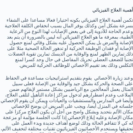
أهمية العلاج الفيزيائي
تكمن أهمية العلاج الفيزيائي بكونه اختيارا فعالا مساعدا على الشفاء
بسرعة بشكل آمن وكذلك يوفر المال بسبب انخفاض الكلفة العلاجية
وعدم الحاجة للأدوية إلى في بعض الإصابات لهذا النوع من الرعاية
الطبية، بمعرفة ما هو العلاج الفيزيائي أنه ليس بالضرورة أن يتم بعد
الإصابة والمرض بل يمكن الحصول عليه بشكل وقائي لمنع حصول
الإصابة أو فقدان الوظيفة الحركية أو تدهور الحالة الصحية مثلا على
ذلك تمارين الظهر لمنع والوقاية من الديسك تمارين تقوية العضلات
تجنباً للضعف العضلي تحريك المفاصل في حال وجد كسرا لمنع
التكلس وذلك بعد تقييم الأخصائي للوظائف الحركية للمريض.
وعند زيارة الأخصائي يقوم بتقديم استراتيجيات مساعدة في الحفاظ
على الصحة والحركة بشكل جيد والوقاية من الإصابة فعلى سبيل
المثال يعمل المعالجين مع الرياضيين بشكل مستمر لإبقائهم ضمن
الملاعب وعدم اضطرارهم لدخول مراكز إعادة التأهيل لتلقى العلاج،
وأيضا في المدارس والمستشفيات والعيادات ويمكن أن يقوم الإخصائي
جلساته في المنزل أيضا، ويجب على المريض أن يوضح للإخصائي
مكان الألم بتحديد وبشكل واضح من أجل أن يكون العلاج مركزا على
مكان الإصابة وعليه إبلاغ الإخصائي إذا كانت الجلسة مؤلمة أو مزعجة
له كي لا تتفاقم الحالة وذلك لوضع أهداف جديدة وبدء العمل على
تحقيقها ويستخدم الأخصائيون الفيزيائيون تقنيات مختلفة لتخفيف الألم،