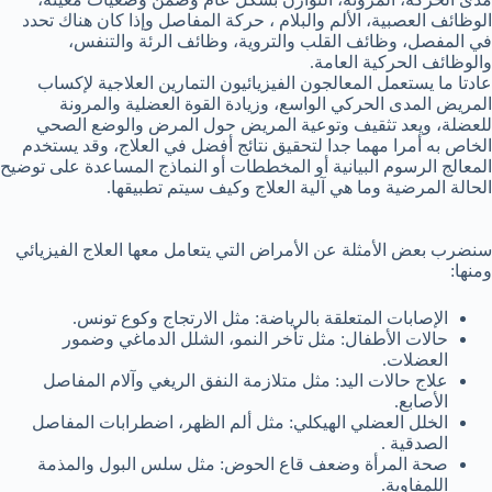
الوظائف العصبية، الألم والبلام ، حركة المفاصل وإذا كان هناك تحدد
في المفصل، وظائف القلب والتروية، وظائف الرئة والتنفس،
والوظائف الحركية العامة.
عادتا ما يستعمل المعالجون الفيزيائيون التمارين العلاجية لإكساب
المريض المدى الحركي الواسع، وزيادة القوة العضلية والمرونة
للعضلة، ويعد تثقيف وتوعية المريض حول المرض والوضع الصحي
الخاص به أمرا مهما جدا لتحقيق نتائج أفضل في العلاج، وقد يستخدم
المعالج الرسوم البيانية أو المخططات أو النماذج المساعدة على توضيح
الحالة المرضية وما هي آلية العلاج وكيف سيتم تطبيقها.
سنضرب بعض الأمثلة عن الأمراض التي يتعامل معها العلاج الفيزيائي
ومنها:
الإصابات المتعلقة بالرياضة: مثل الارتجاج وكوع تونس.
حالات الأطفال: مثل تأخر النمو، الشلل الدماغي وضمور
العضلات.
علاج حالات اليد: مثل متلازمة النفق الريغي وآلام المفاصل
الأصابع.
الخلل العضلي الهيكلي: مثل ألم الظهر، اضطرابات المفاصل
الصدقية .
صحة المرأة وضعف قاع الحوض: مثل سلس البول والمذمة
اللمفاوية.