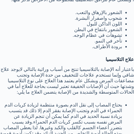
الشعور بالإرهاق والتعب.
شحوب واصفرار البشرة.
اللون الداكن للبول
الشعور بانتفاخ في البطن
تشوهات في عظام الوجه.
تأخر في النمو.
برودة الأطراف.
علاج التلاسيميا
باعتبار أنه الإصابة بالتلاسيميا تنتج من أسباب وراثية بالتالي لايوجد علاج
شافي وإنما تستخدم علاجات للتخفيف من حدة الإصابة وتجنب
مضاعفات المرض وبشكل عام يعتمد هذا العلاج على نوع التلاسيميا
وشدتها حيث أن الإصابات الخفيفة تعتبر ليست بحاجة للعلاج أما في
الحالات المتوسطة والشديدة من الإصابة يتضمن العلاج ما يلي:
يحتاج المصاب إلى نقل الدم بصورة منتظمة لزيادة كريات الدم
الحمراء في الدم وتجنب الإصابة بفقر الدم إلا ذلك قد يتسبب
بزيادة نسبة الحديد في الدم كما يمكن أن تنجم الزيادة عن
المرض نفسه بسبب تكسر كريات الدم الحمراء.وقد يسبب
بتضرر أعضاء الجسم كالقلب والكبد وغيرها. لذا يعطى المصاب
بهذه الحالة أدوية للتخلص من الحديد الزائد وقد تكون أدوية فموية