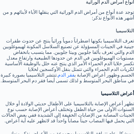
أنواع أمراض الدم الوراثية
توجد عدة أنواع من أمراض الدم الوراثية التي ينقلها الأباء لأبنائهم و من
أشهر هذه الأنواع نذكر:
التلاسيميا
تعرف التلاسيميا بكونها اضطراباً دموياً وراثياً ينتج عن حدوث طفرات
جينية في الجينات المسؤولة عن تصنيع السلاسل المكونة لهيموغلوبين
الدم والتي تعرف بألفا جلوبين وبيتا جلوبين. مما يتسبب بانخفاض
مستويات الهميوغلوبين في الدم عن حدودها الطبيعية وارتفاع معدل
تكسر خلايا الدم الحمراء الأمر الذي ينتج عنه خلل بالوظيفة الأساسية
لكريات الدم الحمراء والتي تتمثل بنقل الأوكسجين لخلايا
الجسم.وظهور أعراض الإصابة ب
فقر الدم
.تنتشر التلاسيميا بصورة كبيرة
في مناطق البحر المتوسط و لذلك تسمى أيضا فقر دم البحر المتوسط.
أعراض التلاسيميا
تظهر أعراض الإصابة بالتلاسيميا على الأطفال حديثي الولادة أو خلال
السنوات الأولى من حياة الطفل وتختلف أعراض الإصابة حسب نوع
الجينات المصابة من الإصابات الخفيفة إلى الشديدة ففي بعض الحالات
التي يحمل فيها المصاب جيناً مصاباً واحداً قد لاتظهر عليه أية أعراض.
، وبشكل عام تترافق التلاسيميا بمجموعة من الأعراض نذكر منها: