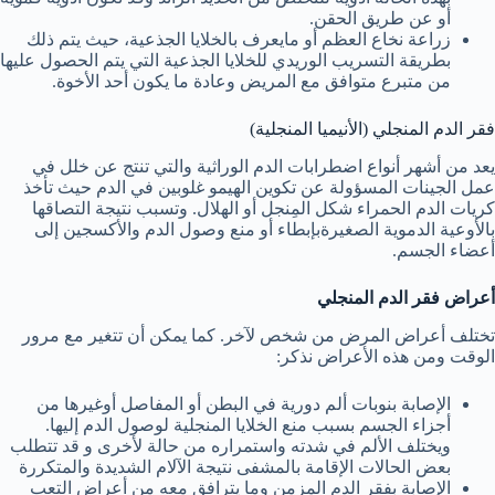
أو عن طريق الحقن.
زراعة نخاع العظم أو مايعرف بالخلايا الجذعية، حيث يتم ذلك
بطريقة التسريب الوريدي للخلايا الجذعية التي يتم الحصول عليها
من متبرع متوافق مع المريض وعادة ما يكون أحد الأخوة.
فقر الدم المنجلي (الأنيميا المنجلية)
يعد من أشهر أنواع اضطرابات الدم الوراثية والتي تنتج عن خلل في
عمل الجينات المسؤولة عن تكوين الهيمو غلوبين في الدم حيث تأخذ
كريات الدم الحمراء شكل المِنجل أو الهلال. وتسبب نتيجة التصاقها
بالأوعية الدموية الصغيرةبإبطاء أو منع وصول الدم والأكسجين إلى
أعضاء الجسم.
أعراض فقر الدم المنجلي
تختلف أعراض المرض من شخص لآخر. كما يمكن أن تتغير مع مرور
الوقت ومن هذه الأعراض نذكر:
الإصابة بنوبات ألم دورية في البطن أو المفاصل أوغيرها من
أجزاء الجسم بسبب منع الخلايا المنجلية لوصول الدم إليها.
ويختلف الألم في شدته واستمراره من حالة لأخرى و قد تتطلب
بعض الحالات الإقامة بالمشفى نتيجة الآلام الشديدة والمتكررة
الإصابة بفقر الدم المزمن وما يترافق معه من أعراض التعب