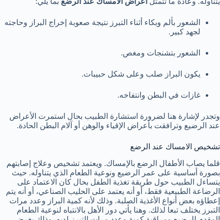
يتناوله. وعادة ما تتمثل
أعراض الامساك عند الرضع
بما يلي:
الشعور بألم وبكاء أثناء التبرز نتيجة صعوبة إخراج البراز وحاجته
لجهد كبير.
الشعور بتشنجات ومغص.
يكون البراز صلب وعلى شكل حبيبات.
غازات في البطن وانتفاخه.
وتجدر لإشارة هنا لضرورة استشارة الطبيب بحال استمرت الأعراض
عند الرضيع وترافقت بأعراض الإقياء والوهن أو آلام البطن الحادة.
تشخيص الامساك عند الرضع
قلما يصاب الأطفال الرضع بالإمساك. ويعتمد تشخيص وعلاج إصابتهم
بصورة أساسية على عمر الرضيع ونوعية الطعام الذي يتناوله. حيث
يتساءل الطبيب حول طريقة تغذية الطفل بحال كان الاعتماد على
الرضاعة الطبيعية فقط، أو أنه يعتمد على الحليب الصناعي، أو أنه يتم
إعطاؤه بعض أنواع الأغذية الصلبة. وذلك لأنه كمية البراز وعدد مرات
التبرز يختلف تبعا لذلك. وهنا يأتي دور الأهل بالانتباه لنوعية الطعام
المقدم للرضيع ومراقبة كمية وعدد مرات التبرز لديه. وذلك بغرض