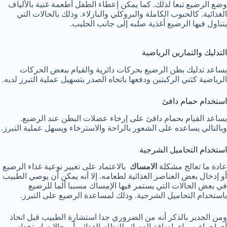
وضع الرضيع تبعا لذلك. كما يمكن إعطاء الطفل أطعمة غنية بالألياف
الغذائية. كالحبوب الكاملة والبروكلي والبازلاء. وذلك بالحالات التي
يتناول فيها الرضيع أغذية صلبه إلى جانب الحليب.
التدليك والتمارين الرياضية
يساعد تدليك بطن الرضيع بحركات دائرية والقيام ببعض الحركات
الرياضية كثني الركبتين ودفعها باتجاه الصدر بتسهيل عملية التبرز لديه.
استخدام حمام دافئ
يساعد القيام بحمام دافئ على إرخاء عضلات البطن عند الرضيع.
وبالتالي يساعده على الشعور بالراحة والاسترخاء ويسهل عملية التبرز.
استخدام التحاميل الشرجية
عادة ما تعالج مشكلة
الامساك
بالاعتماد على تغيير نوعية غذاء الرضيع
أو إدخال بعض العناصر الغذائية لطعامه. إلا أنه يمكن أن يوصي الطبيب
في بعض الحالات التي يستمر فيها الإمساك مسببا ألما للرضيع
باستخدام التحاميل الشرجية. وذلك لمساعدة الرضيع على التبرز.
ومن الجدير بالذكر أنه من الضروري جدا استشارة الطبيب قبل اتخاذ
أي إجراء. سواء بإضافة العصائر للنظام الغذائي أو بحالات استخدام