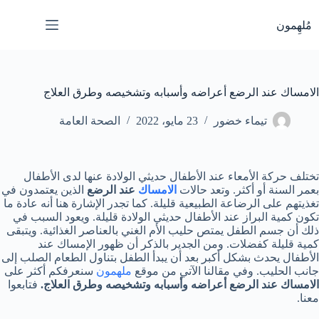
لتجاوز
لى
مُلهِمون
لمحتوى
الامساك عند الرضع أعراضه وأسبابه وتشخيصه وطرق العلاج
تيماء خضور
23 مايو، 2022
الصحة العامة
تختلف حركة الأمعاء عند الأطفال حديثي الولادة عنها لدى الأطفال
بعمر السنة أو أكثر. وتعد حالات
الامساك
عند الرضع
الذين يعتمدون في
تغذيتهم على الرضاعة الطبيعية قليلة. كما تجدر الإشارة هنا أنه عادة ما
تكون كمية البراز عند الأطفال حديثي الولادة قليلة. ويعود السبب في
ذلك أن جسم الطفل يمتص حليب الأم الغني بالعناصر الغذائية. ويتبقى
كمية قليلة كفضلات. ومن الجدير بالذكر أن ظهور الإمساك عند
الأطفال يحدث بشكل أكبر بعد أن يبدأ الطفل بتناول الطعام الصلب إلى
جانب الحليب. وفي مقالنا الآتي من موقع
ملهمون
سنعرفكم أكثر على
الامساك عند الرضع أعراضه وأسبابه وتشخيصه وطرق العلاج.
فتابعوا
معنا.