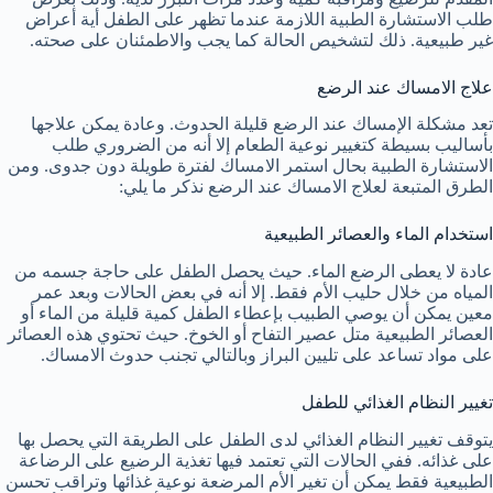
طلب الاستشارة الطبية اللازمة عندما تظهر على الطفل أية أعراض
غير طبيعية. ذلك لتشخيص الحالة كما يجب والاطمئنان على صحته.
علاج الامساك عند الرضع
تعد مشكلة الإمساك عند الرضع قليلة الحدوث. وعادة يمكن علاجها
بأساليب بسيطة كتغيير نوعية الطعام إلا أنه من الضروري طلب
الاستشارة الطبية بحال استمر الامساك لفترة طويلة دون جدوى. ومن
الطرق المتبعة لعلاج الامساك عند الرضع نذكر ما يلي:
استخدام الماء والعصائر الطبيعية
عادة لا يعطى الرضع الماء. حيث يحصل الطفل على حاجة جسمه من
المياه من خلال حليب الأم فقط. إلا أنه في بعض الحالات وبعد عمر
معين يمكن أن يوصي الطبيب بإعطاء الطفل كمية قليلة من الماء أو
العصائر الطبيعية متل عصير التفاح أو الخوخ. حيث تحتوي هذه العصائر
على مواد تساعد على تليين البراز وبالتالي تجنب حدوث الامساك.
تغيير النظام الغذائي للطفل
يتوقف تغيير النظام الغذائي لدى الطفل على الطريقة التي يحصل بها
على غذائه. ففي الحالات التي تعتمد فيها تغذية الرضيع على الرضاعة
الطبيعية فقط يمكن أن تغير الأم المرضعة نوعية غذائها وتراقب تحسن