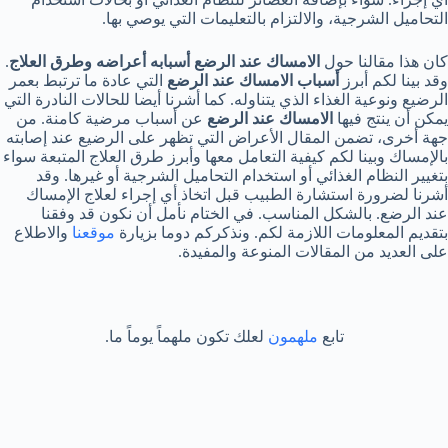
التحاميل الشرجية، والالتزام بالتعليمات التي يوصي بها.
كان هذا مقالنا حول
الامساك عند الرضع
أسبابه أعراضه وطرق العلاج
.
وقد بينا لكم أبرز
أسباب الامساك عند الرضع
التي عادة ما ترتبط بعمر
الرضيع ونوعية الغذاء الذي يتناوله. كما أشرنا أيضا للحالات النادرة التي
يمكن أن ينتج فيها
الامساك عند الرضع
عن أسباب مرضية كامنة. من
جهة أخرى، تضمن المقال الأعراض التي تظهر على الرضيع عند إصابته
بالإمساك وبينا لكم كيفية التعامل معها وأبرز طرق العلاج المتبعة سواء
بتغيير النظام الغذائي أو استخدام التحاميل الشرجية أو غيرها. وقد
أشرنا لضرورة استشارة الطبيب قبل اتخاذ أي إجراء لعلاج الإمساك
عند الرضع. بالشكل المناسب. في الختام نأمل أن نكون قد وفقنا
بتقديم المعلومات اللازمة لكم. ونذكركم دوما بزيارة
موقعنا
والاطلاع
على العديد من المقالات المنوعة والمفيدة.
تابع
ملهمون
لعلك تكون ملهماً يوماً ما.