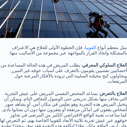
مثل معظم أنواع
الفوبيا
، فإن الخطوة الأولى للعلاج هي الاعتراف
بالمشكلة واتخاذ القرار بالمواجهة عبر مجموعة من الأساليب منها:
العلاج السلوكي المعرفي
: يطلب المريض في هذه الحالة المساعدة من
أخصائيين نفسيين يقومون بالتعرف على أسباب خوفه غير المبرر.
ويحاولون كبح مخيلته السلبية التي تزوده بالأفكار المرعبة حول
المرتفعات.
العلاج بالتعرض
: يساعد المختص النفسي المريض على عيش التجربة
التي يخاف منها بشكل تدريجي حتى الوصول للتعافي التام. ويمكن أن
يتخيل المريض هذه التجربة وهو يجلس في مكان آمن. أو يشاهد صور
أشخاص يقفون في أماكن مرتفعة أو يقفزون منها دون أن يصابوا بأذى.
كما ساعدت تقنية الواقع الافتراضي الكثير من المرضى في تجاوز
خوفهم عبر عيش تجربة ثلاثية الأبعاد للفوبيا الخاصة بهم، ثم التعرض لها
على أرض الواقع. ولكن نظرًا لتكلفة هذه التقنية فقد توفر مؤخرًا تطبيق