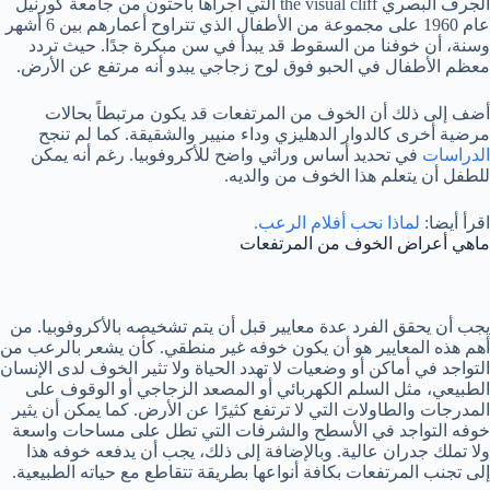
الجرف البصري the visual cliff التي أجراها باحثون من جامعة كورنيل
عام 1960 على مجموعة من الأطفال الذي تتراوح أعمارهم بين 6 أشهر
وسنة، أن خوفنا من السقوط قد يبدأ في سن مبكرة جدًا. حيث تردد
معظم الأطفال في الحبو فوق لوح زجاجي يبدو أنه مرتفع عن الأرض.
أضف إلى ذلك أن الخوف من المرتفعات قد يكون مرتبطاً بحالات
مرضية أخرى كالدوار الدهليزي وداء منيير والشقيقة. كما لم تنجح
الدراسات
في تحديد أساس وراثي واضح للأكروفوبيا. رغم أنه يمكن
للطفل أن يتعلم هذا الخوف من والديه.
اقرأ أيضا:
لماذا نحب أفلام الرعب.
ماهي أعراض الخوف من المرتفعات
يجب أن يحقق الفرد عدة معايير قبل أن يتم تشخيصه بالأكروفوبيا. من
أهم هذه المعايير هو أن يكون خوفه غير منطقي. كأن يشعر بالرعب من
التواجد في أماكن أو وضعيات لا تهدد الحياة ولا تثير الخوف لدى الإنسان
الطبيعي، مثل السلم الكهربائي أو المصعد الزجاجي أو الوقوف على
المدرجات والطاولات التي لا ترتفع كثيرًا عن الأرض. كما يمكن أن يثير
خوفه التواجد في الأسطح والشرفات التي تطل على مساحات واسعة
ولا تملك جدران عالية. وبالإضافة إلى ذلك، يجب أن يدفعه خوفه هذا
إلى تجنب المرتفعات بكافة أنواعها بطريقة تتقاطع مع حياته الطبيعية.