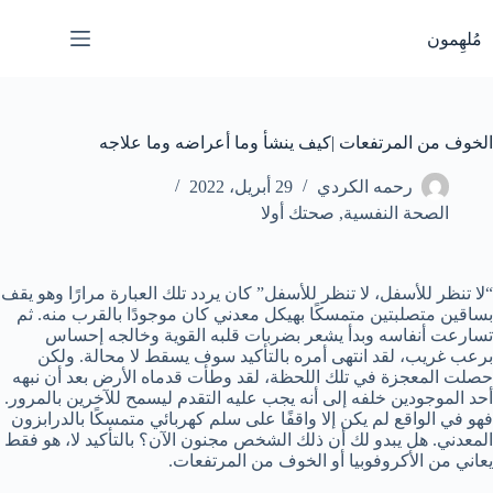
لتجاوز
لى
مُلهِمون
لمحتوى
الخوف من المرتفعات |كيف ينشأ وما أعراضه وما علاجه
رحمه الكردي
29 أبريل، 2022
الصحة النفسية
,
صحتك أولا
“لا تنظر للأسفل، لا تنظر للأسفل” كان يردد تلك العبارة مرارًا وهو يقف
بساقين متصلبتين متمسكًا بهيكل معدني كان موجودًا بالقرب منه. ثم
تسارعت أنفاسه وبدأ يشعر بضربات قلبه القوية وخالجه إحساس
برعب غريب، لقد انتهى أمره بالتأكيد سوف يسقط لا محالة. ولكن
حصلت المعجزة في تلك اللحظة، لقد وطأت قدماه الأرض بعد أن نبهه
أحد الموجودين خلفه إلى أنه يجب عليه التقدم ليسمح للآخرين بالمرور.
فهو في الواقع لم يكن إلا واقفًا على سلم كهربائي متمسكًا بالدرابزون
المعدني. هل يبدو لك أن ذلك الشخص مجنون الآن؟ بالتأكيد لا، هو فقط
يعاني من الأكروفوبيا أو الخوف من المرتفعات.