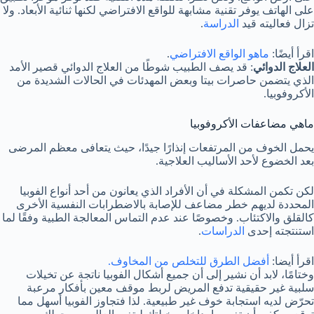
على الهاتف يوفر تقنية مشابهة للواقع الافتراضي لكنها ثنائية الأبعاد. ولا
تزال فعاليته قيد
الدراسة
.
اقرأ أيضًا:
ماهو الواقع الافتراضي
.
العلاج الدوائي
: قد يصف الطبيب شوطًا من العلاج الدوائي قصير الأمد
الذي يتضمن حاصرات بيتا وبعض المهدئات في الحالات الشديدة من
الأكروفوبيا.
ماهي مضاعفات الأكروفوبيا
يحمل الخوف من المرتفعات إنذارًا جيدًا، حيث يتعافى معظم المرضى
بعد الخضوع لأحد الأساليب العلاجية.
لكن تكمن المشكلة في أن الأفراد الذي يعانون من أحد أنواع الفوبيا
المحددة لديهم خطر مضاعف للإصابة بالاضطرابات النفسية الأخرى
كالقلق والاكتئاب. وخصوصًا عند عدم التماس المعالجة الطبية وفقًا لما
استنتجته إحدى
الدراسات
.
اقرأ أيضا:
أفضل الطرق للتخلص من المخاوف.
وختامًا، لابد أن نشير إلى أن جميع أشكال الفوبيا ناتجة عن تخيلات
سلبية غير حقيقية تدفع المريض لربط موقف معين بأفكار مرعبة
تحرّض لديه استجابة خوف غير طبيعية. لذا فتجاوز الفوبيا أسهل مما