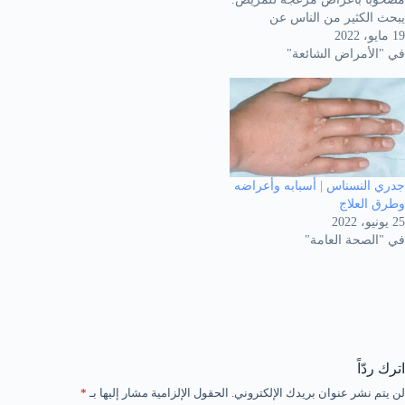
يبحث الكثير من الناس عن
19 مايو، 2022
المسببات وطرق الوقاية التي
في "الأمراض الشائعة"
تساعدهم في تجنب الإصابة ولذلك
قدمنا لكم في هذا المقال عبر
موقع ملهمون مقال شامل عن
اضطرابات الأنف والتهاب الجيوب.
ما هي اضطرابات…
جدري النسناس | أسبابه وأعراضه
وطرق العلاج
25 يونيو، 2022
في "الصحة العامة"
اترك ردّاً
لن يتم نشر عنوان بريدك الإلكتروني.
الحقول الإلزامية مشار إليها بـ
*