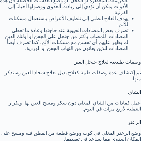
:الكريمات المعطرة أو الكحل أو وضع العدسات اللاصقة لأن هذه
الأدوات يمكن أن تؤدي إلى زيادت العدوى ووصولها أحياناً إلى
القرنية.
يهدف العلاج الطبي إلى تلطيف الأعراض باستعمال مسكنات
للألم.
تصرف بعض المضادات الحيوية عند حاجتها وعادة ما تعطى
المضادات للمصاب بأكثر من جنجل على الجفن أو أولئك الذين
لم يظهر عليهم أي تحسن مع مسكنات الألم، كما تصرف أيضاً
المضادات للذين يعانون من التهاب الجفن أو الوردية.
وصفات طبيعية لعلاج جنجل العين
تم إكتشاف عدة وصفات طبية كعلاج بديل لعلاج شحاذ العين وسنذكر
منها:
الشاي
عمل كمادات من الشاي المغلي دون سكر ومسح العين بها وتكرار
العملية لأربع مرات في اليوم.
الزعتر
وضع الزعتر المغلي في كوب ووضع قطعة من القطن فيه ومسح على
المكان العدوى مما يساعد في تعقيمها.