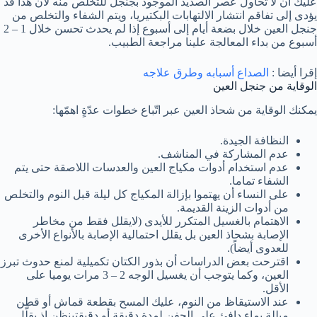
عليك أن لا تحاول عصر الصديد الموجود بجنجل للتخلص منه لأن هذا قد
يؤدى إلى تفاقم انتشار الالتهابات البكتيريا، ويتم الشفاء والتخلص من
جنجل العين خلال بضعة أيام إلى أسبوع إذا لم يحدث تحسن خلال 1 – 2
أسبوع من بداء المعالجة علينا مراجعة الطبيب.
إقرا أيضا :
الصداع أسبابه وطرق علاجه
الوقاية من جنجل العين
يمكنك الوقاية من شحاذ العين عبر اتّباع خطوات عدّةٍ اهمّها:
النظافة الجيدة.
عدم المشاركة في المناشف.
عدم استخدام أدوات مكياج العين والعدسات اللاصقة حتى يتم
الشفاء تماما.
على النساء أن يهتموا بإزالة المكياج كل ليلة قبل النوم والتخلص
من أدوات الزينة القديمة.
الاهتمام بالغسيل المتكرر للأيدى (لايقلل فقط من مخاطر
الإصابة بشحاذ العين بل يقلل احتمالية الإصابة بالأنواع الأخرى
للعدوى أيضاً).
اقترحت بعض الدراسات أن بذور الكتان تكميلية لمنع حدوث تبرز
العين، وكما يتوجب أن يغسيل الوجه 2 – 3 مرات يوميا على
الأقل.
عند الاستيقاظ من النوم، عليك المسح بقطعة قماش أو قطن
مبللة بماء دافئ على الجفن لمدة دقيقة أو دقيقتينظن إذ يقلّل