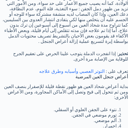
الولادة، كما أنه يصيب جميع الأعمار على حد سواء، ومن الأمور التي
تزيد من ظهور دمل الجفن : سوء التغذية، قلة النوم، عدم النظافة،
دعك العين، وإذا كان المصاب لديه منشفة مشتركة سواء للوجه أو
الجسم عليه أن يتخلص منها لكي يتفادى انتشار العدوى بين السليمين،
كما تتراوح مدة شحاذ العين من أسبوع إلى أسبوعين إن ترك بدون
علاج، أما إذا تم علاجه فإن مدته تتقلص إلى أيام قليلة، وبعض الأطباء
الأكفاء قد يقومون بعض الأحيان بالتشريط تصريف محتويات الدمل
بواسطة إبرة لتسريع عملية إزالة أعراض الجنجل .
تحذير
: إذا انفجرت الدملة يتوجب علينا الحرص على تعقيم الجرح
للوقاية من الإصابة مرة أخرى.
تعرف على :
التوتر العصبي وأسبابه وطرق علاجه
أعراض جنجل العين المرضية
بداية أعراض شحاذ العين هو ظهور نقطة قليلة للإصفرار بنصف العين
ومن ثم تتحول إلى قيح وتصل إلى الأماكن المجاورة، ومن الأعراض
الأخرى:
نتوء على الجفن العلوي أو السفلي.
تورم موضعي في الجفن.
ألم موضعي.
احمرار.