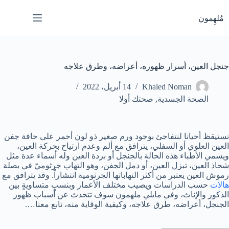
لتجاوز
لى
مُلهِمون
لمحتوى
جنجل العين، أسرار ظهوره، أعراضه، وطرق علاجه
Khaled Noman
14 أبريل، 2022
الصحة الجسدية
,
صحتك أولا
نستيقظ أحيانا لنتفاجئ بوجود ورم صغير ذو لون أحمر على حافة جفن
العين العلوي أو السفلي، يترافق مع ألم وعدم ارتياح بحركة العين،
ويسمي الأطباء هذه الحالة بالجنجل أو بردة العين وله أسماء عدة مثل
شحاذ العين، تبزل العين، أو دمل الجفن، وهو التهاب جرثوميّ في بصلة
رموش العين يعتبر من أكثر التهاباتها الجرثومية انتشاراً. وقد يترافق مع
هالات
حسب الدراسات ويصيب مختلف الأعمار وبنسبٍ متساويةٍ بين
الذكور والإناث، وفي مايلي ملهمون سوف تتحدث عن أسباب ظهور
الجنجل، أعراضه، طرق علاجه، وكيفية الوقاية منه، تابع معنا….