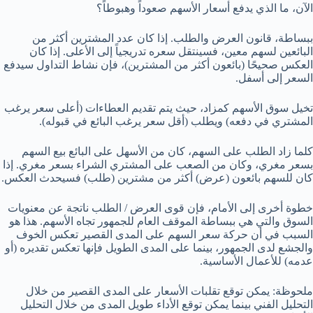
الآن، ما الذي يدفع أسعار الأسهم صعوداً وهبوطاً؟
ببساطة، قانون العرض والطلب. إذا كان عدد المشترين أكثر من
البائعين لسهم معين، فسينتقل سعره تدريجياً إلى الأعلى. إذا كان
العكس صحيحًا (بائعون أكثر من المشترين)، فإن نشاط التداول سيدفع
السعر إلى أسفل.
تخيل سوق الأسهم كمزاد، حيث يتم تقديم العطاءات (أعلى سعر يرغب
المشتري في دفعه) ويطلب (أقل سعر يرغب البائع في قبوله).
كلما زاد الطلب على السهم، كان من الأسهل على البائع بيع السهم
بسعر مغري، وكان من الصعب على المشتري الشراء بسعر مغري. إذا
كان للسهم بائعون (عرض) أكثر من مشترين (طلب) فسيحدث العكس.
خطوة أخرى إلى الأمام، فإن قوى العرض / الطلب ناتجة عن معنويات
السوق والتي هي ببساطة الموقف العام للجمهور تجاه الأسهم. هذا هو
السبب في أن حركة سعر السهم على المدى القصير تعكس الخوف
والجشع لدى الجمهور، بينما على المدى الطويل فإنها تعكس تقديره (أو
عدمه) للأعمال الأساسية.
ملحوظة: يمكن توقع تقلبات الأسعار على المدى القصير من خلال
التحليل الفني بينما يمكن توقع الأداء طويل المدى من خلال التحليل