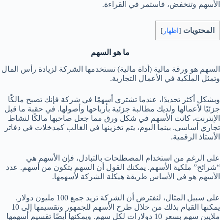
الأسهم وتنخفض، فاستمر في القراءة.
المحتويات
[
اظهار
]
ما هو السهم
السهم هو ورقة مالية (أداة مالية) تستخدمها الشركة لزيادة رأس المال
وتمثل الملكية في الأعمال التجارية.
وبشكل أكثر تحديدًا، عندما تشتري أسهمًا في شركة فإنك تصبح مالكًا
جزئيًا لأعمالها ولديك مطالبة جزئية بأرباحها وأصولها. في حقبة ما قبل
الإنترنت، كانت الأسهم في شكل ورق مما جعل صاحبها مالكًا لنشاط
تجاري أساسي. بينما اليوم، يتم تخزينها في الغالب كمدخلات في دفاتر
الأستاذ الرقمية.
على الرغم من استخدام المصطلحات بالتبادل، فإن الأسهم هي
“شرائح” ملكية الأسهم. يمكنك القول أن السهم يتكون من أسهم. عدد
الأسهم هو في الأساس طريقة هيكلة الشركة لأسهمها.
على سبيل المثال، لنفترض أن الشركة تريد جمع 100 مليون دولار.
يمكنها القيام بذلك من خلال طرح الأسهم للجمهور وتقسيمها إلى 10
ملايين سهم بسعر 10 دولارات لكل سهم. ويمكنها أيضًا تقسيم أسهمها