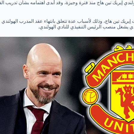
دي إيريك تين هاج منذ فترة وجيزة، وقد أبدى اهتمامه بشأن تدريب الفر
لذي يشغل منصب الرئيس التنفيذي للنادي الهولندي.