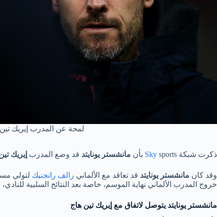
لمحة عن المدرب إيريك تين 
ذكرت شبكة
sports بأن
Sky
مانشستر يونايتد
قد وضع المدرب
إيريك تين
وقد كان
مانشستر يونايتد
قد تعاقد مع الألماني
رالف رانجنيك
لتولي مسؤ
خروج المدرب الألماني نهاية الموسم، خاصة بعد النتائج السلبية للنادي، 
مانشستر يونايتد يتوصل لاتفاق مع إيريك تين هاج