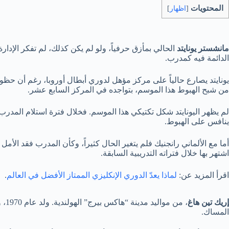
المحتويات
[
اظهار
]
مانشستر يونايتد
الحالي بمأزق حرفياً، ولو لم يكن كذلك، لم تفكر الإدا
الدائمة فيه كمدرب.
يونايتد يصارع حالياً على مركز مؤهل لدوري أبطال أوروبا، رغم أن حظوظه 
من شبح الهبوط هذا الموسم، بتواجده في المركز السابع عشر.
لم يظهر اليونايتد شكل تكتيكي هذا الموسم. فخلال فترة استلام المدرب ال
ينافس على الهبوط.
أما مع الألماني رانجنيك فلم يتغير الحال كثيراً، وكأن المدرب فقد الأ
اشتهر بها خلال فتراته التدريبية السابقة.
اقرأ المزيد عن:
لماذا يعدّ الدوري الإنكليزي الممتاز الأفضل في العالم
.
إريك تين هاغ
، من مواليد مدينة “هاكس بيرج” الهولندية. ولد عام 1970، وعاش في نفس مدينته. يبلغ من العمر 52 عام. بدأ
المساك.