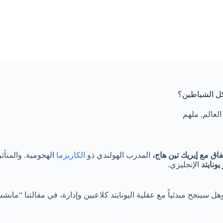
اكل الشياطين؟
العالم
,
ملهم
فاق مع إيريك تين هاج،
المدرب الهولندي ذو
الكاريزما
الهجومية. والمتأث
ونايتد
الإنجليزي.
نجح مبدئياً مع عقلية اليونايتد كلاعبين وإدارة، في مقالتنا “مانشست