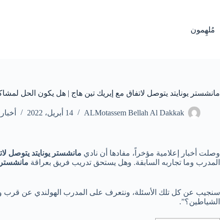
لتجاوز
لى
لمحتوى
مُلهِمون
مانشستر يونايتد يتوصل لاتفاق مع إيريك تين هاج | هل يكون الحل لمش
ALMotassem Bellah Al Dakkak
14 أبريل، 2022
أخبار 
وصلت أخبار إعلامية مؤخراً، مفادها أن نادي
مانشستر يونايتد يتوصل لات
المدرب وما تجاربه السابقة. وهل يستحق تدريب فريق بعراقة
مانشستر ي
سنجيب عن كل تلك الأسئلة، ونتعرف على المدرب الهولندي عن قرب وهل سي
الشياطين؟”.