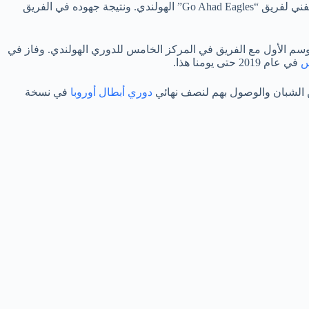
مسيرته مع التدريب عام 2012، حيث استلم منصب المدير الفني لفريق “Go Ahad Eagles” الهولندي. ونتيجة جهوده في الفريق
وتريخت الهولندي” حيث تولى منصب المدير الفني للفريق في عام 2015. حيث أنهى الموسم الأول مع الفريق في المركز الخامس للدوري الهولندي. وفاز في
س
في عام 2019 حتى يومنا هذا.
ين الشبان والوصول بهم لنصف نهائي
دوري أبطال أوروبا
في نسخة