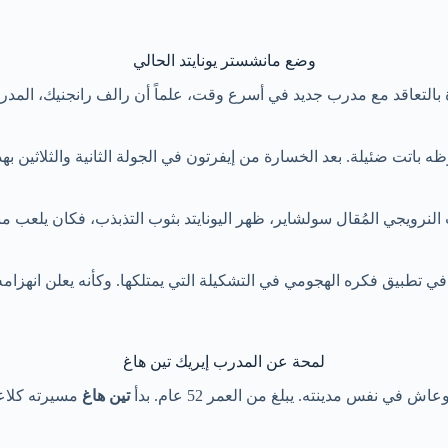
وضع مانشستر يونايتد الحالي
رة بالتعاقد مع مدرب جديد في أسرع وقت، علماً أن رالف رانجنيك، المدر
باتت ضئيلة. بعد الخسارة من إيفرتون في الجولة الثانية والثلاثين بهدف
نرويجي المُقال سولشاير، ظهر اليونايتد بثوب التذبذب، فكان يلعب مبارا
مل في تطبيق فكره الهجومي في التشكيلة التي يمتلكها. وكأنه يعلن انهزا
لمحة عن المدرب إيريك تين هاغ
تين هاغ
مسيرته كلاع