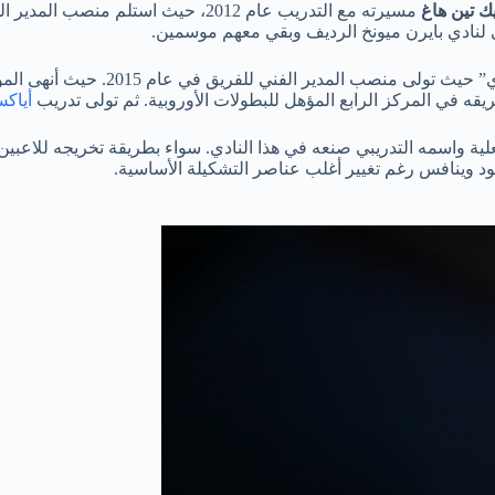
ك تين هاغ
فني لنادي بايرن ميونخ الرديف وبقي معهم موسمين.
في عالم التدريب بدأت مع نادي “أ
يقه في المركز الرابع المؤهل للبطولات الأوروبية. ثم تولى تدريب
أياك
علية واسمه التدريبي صنعه في هذا النادي. سواء بطريقة تخريجه للاعب