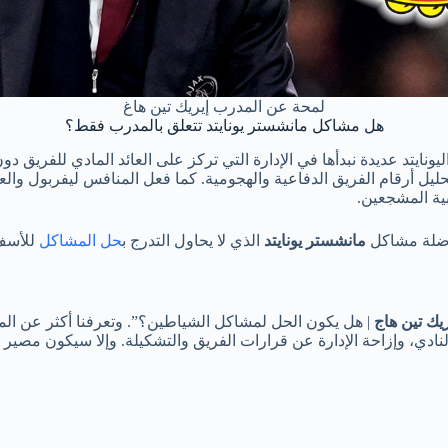
لمحة عن المدرب إيريك تين هاغ
هل مشاكل مانشستر يونايتد تتعلق بالمدرب فقط؟
ونايتد عديدة نبدأها في الإدارة التي تركز على العائد المادي للفريق د
ليل أرقام الفريق الدفاعية والهجومية. كما فعل المنافس ليفربول والعد
بية المشجعين.
اضلة مشاكل
مانشستر يونايتد
الذي لا يحاول التدرج ب
حل المشاكل
للأسف.
يك تين هاج
| هل يكون الحل لمشاكل الشياطين؟”. وتعرفنا أكثر عن ال
 النادي، وإزاحة الإدارة عن قرارات الفريق والتشكيلة. وإلا سيكون مصي