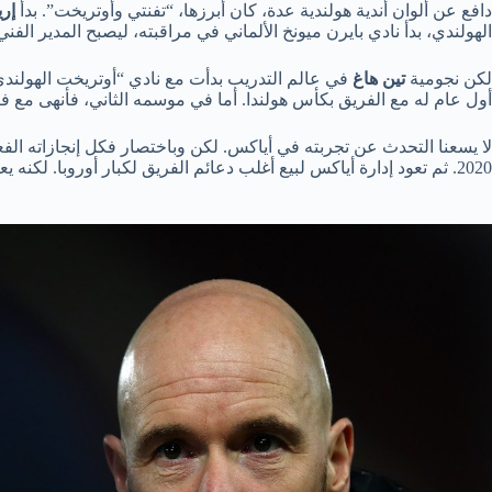
دافع عن ألوان أندية هولندية عدة، كان أبرزها، “تفنتي وأوتريخت”. بدأ
إري
الهولندي، بدأ نادي بايرن ميونخ الألماني في مراقبته، ليصبح المدير ال
لكن نجومية
تين هاغ
أول عام له مع الفريق بكأس هولندا. أما في موسمه الثاني، فأنهى مع فر
لا يسعنا التحدث عن تجربته في أياكس. لكن وباختصار فكل إنجازاته الف
2020. ثم تعود إدارة أياكس لبيع أغلب دعائم الفريق لكبار أوروبا. لكنه يعود وينافس رغم تغيير أغلب عناصر التشكيلة الأساسية.