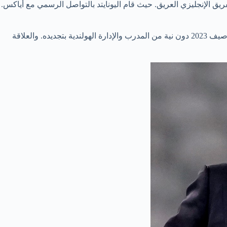
يق الإنجليزي العريق. حيث قام اليونايتد بالتواصل الرسمي مع أياكس.
وجدير بالذكر أن مانشستر يونايتد واثق من إمكانية الحصول على خدمات إيريك تين هاج، وذلك لأسباب عدة تتعلق بانتهاء عقد المدرب الهولندي صيف 2023 دون نية من المدرب والإدارة الهولندية بتجديده. والعلاقة