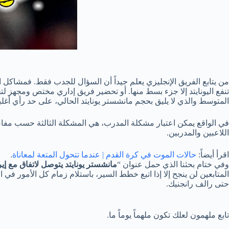
من يتابع الفريق الإنجليزي يعلم جيداً أن السؤال للجدب فقط. فمشاكل الي
تنفع اليونايتد إلا جزء بسط منها. أو تحضير فريق إداري مختص ومجهز لتح
المتوسط والذي لا يليق بحجم مانشستر يونايتد الحالي، على حد رأي أغل
في الواقع يمكن اعتبار مشكلة المدرب، هي المشكلة الثالثة حسب مف
اللاعبين والمدربين.
اقرأ أيضاً:
حالات الموت في كرة القدم | عندما تتحول المتعة لمعاناة
.
وفي ختام بحثنا الذي حمل عنوان “
مانشستر يونايتد يتوصل لاتفاق مع إير
المتابعين لن ينجح إلا إذا اتبع خطط السير، باستلام زمام كل الأمور في
حتى رالف رانجنيك.
تابع ملهمون لعلك تكون ملهماً يوماً ما.