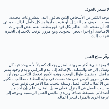
لا تشعر بالخوف
يوجد الكثير من الأشخاص الذين يخافون البدء بمشروعات محددة.
بسبب الخوف من الفشل، أو عدم إنجازها بشكل كامل. لذلك نصيحتي
لك أن تقتحم ذلك العالم بكل قوة فهو يتطلب تعلم بعض المهارات
الإضافية، أو إجراء بعض البحوث، ومع مرور الوقت تلاحظ إن الخبرة
تنجذب إليك.
وفِّر مناخ العمل
لا يوجد شيء أكثر من بيئة المنزل يجعلك كسولاً. لأنه يوجد فيه كل
وسائل الراحة والتسلية، بالإضافة إلى عدم التركيز، وعدم وجود مدير
يراقبك أو يقيمك طوال الوقت، وهذه الأمور تدفعك للتأجيل دون أن
تشعر بمرور الزمن حتى تجد نفسك في نهاية المطاف مطالب بالكثير
من الأعمال. لذلك أفضل وسيلة لتجنب هذا الأمر هي توفير مناخ
مناسب للعمل في المنزل. فعلى سبيل المثال، أعلم بإن أحد من
أصدقائي يستيقظ صباحاً ويرتدي ملابس العمل الرسمية ويتوجه إلى
غرفة أخرى بالمنزل لينجز أعماله.