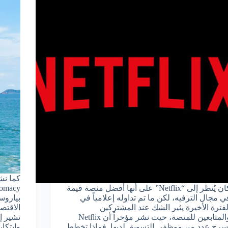
كان يُنظر إلى “Netflix” على أنها أفضل منصة قيمة
ي مجال الترفيه، لكن ما تم تداوله إعلامياً في
بياروس
لفترة الأخيرة يثير الشك عند المشتركين
الاقتصا
والمتابعين للمنصة، حيث نشر مؤخراً أن Netflix
تشير إ
سرح عدد من موظفي التسويق لديها. فماذا تخطط
وابتكار