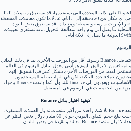
الصناعة عندما يتعلق الأمر بالأداء.
اعتمادًا على الآلية المحددة التي تستخدمها، قد تستغرق معاملات P2P
في أي مكان من 20 دقيقة إلى 3 أيام. عادةً ما تكون معاملات المحفظة
عبر الإنترنت سريعة وبسيطة؛ ومع ذلك، قد تستغرق بعض البنوك
المحلية ما يصل إلى يوم واحد لمعالجة التحويل، وقد تستغرق تحويلات
Swift الدولية ما يصل إلى ثلاثة أيام.
الرسوم
تتقاضى Binance رسومًا أقل من البورصات الأخرى بما في ذلك البدائل
والمنافسين. لا يزالون اليوم هو أدنى معدل لتبادل الرسوم في العالم.
تستثمر العديد من البورصات الأخرى بشكل كبير في التسويق. إنهم
يجتذبون عملاء جدد بالتأكيد، لكن في النهاية يتعلم المستخدمون
الأساسيات ويعودون إلى Binance للتداول. كما وعدت Binance بإجراء
مزيد من التخفيضات في الرسوم في المستقبل.
كيفية اختيار بدائل
Binance
تعد Binance بلا شك واحدة من أكبر منصات تداول العملات المشفرة،
حيث يبلغ حجم التداول اليومي حوالي 60 مليار دولار. بغض النظر عن
هذا، لا تزال منصة Binance مغلقة ومقيدة في بعض البلدان.