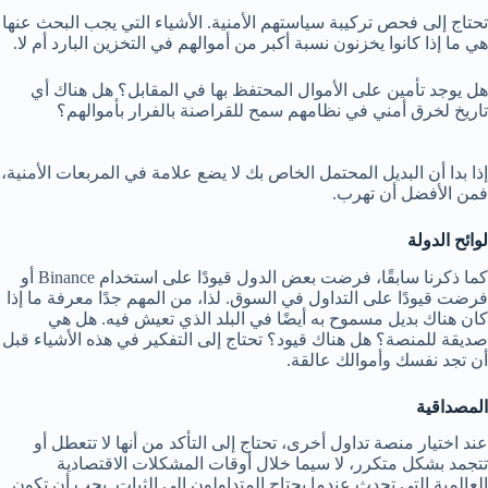
تحتاج إلى فحص تركيبة سياستهم الأمنية. الأشياء التي يجب البحث عنها
هي ما إذا كانوا يخزنون نسبة أكبر من أموالهم في التخزين البارد أم لا.
هل يوجد تأمين على الأموال المحتفظ بها في المقابل؟ هل هناك أي
تاريخ لخرق أمني في نظامهم سمح للقراصنة بالفرار بأموالهم؟
إذا بدا أن البديل المحتمل الخاص بك لا يضع علامة في المربعات الأمنية،
فمن الأفضل أن تهرب.
لوائح الدولة
كما ذكرنا سابقًا، فرضت بعض الدول قيودًا على استخدام Binance أو
فرضت قيودًا على التداول في السوق. لذا، من المهم جدًا معرفة ما إذا
كان هناك بديل مسموح به أيضًا في البلد الذي تعيش فيه. هل هي
صديقة للمنصة؟ هل هناك قيود؟ تحتاج إلى التفكير في هذه الأشياء قبل
أن تجد نفسك وأموالك عالقة.
المصداقية
عند اختيار منصة تداول أخرى، تحتاج إلى التأكد من أنها لا تتعطل أو
تتجمد بشكل متكرر، لا سيما خلال أوقات المشكلات الاقتصادية
العالمية التي تحدث عندما يحتاج المتداولون إلى الثبات. يجب أن تكون