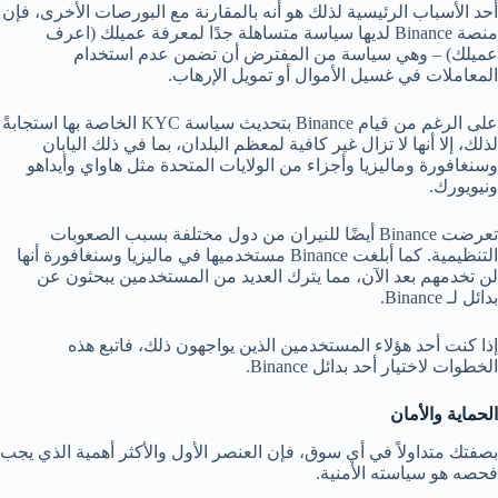
أحد الأسباب الرئيسية لذلك هو أنه بالمقارنة مع البورصات الأخرى، فإن
منصة Binance لديها سياسة متساهلة جدًا لمعرفة عميلك (اعرف
عميلك) – وهي سياسة من المفترض أن تضمن عدم استخدام
المعاملات في غسيل الأموال أو تمويل الإرهاب.
على الرغم من قيام Binance بتحديث سياسة KYC الخاصة بها استجابةً
لذلك، إلا أنها لا تزال غير كافية لمعظم البلدان، بما في ذلك اليابان
وسنغافورة وماليزيا وأجزاء من الولايات المتحدة مثل هاواي وأيداهو
ونيويورك.
تعرضت Binance أيضًا للنيران من دول مختلفة بسبب الصعوبات
التنظيمية. كما أبلغت Binance مستخدميها في ماليزيا وسنغافورة أنها
لن تخدمهم بعد الآن، مما يترك العديد من المستخدمين يبحثون عن
بدائل لـ Binance.
إذا كنت أحد هؤلاء المستخدمين الذين يواجهون ذلك، فاتبع هذه
الخطوات لاختيار أحد بدائل Binance.
الحماية والأمان
بصفتك متداولاً في أي سوق، فإن العنصر الأول والأكثر أهمية الذي يجب
فحصه هو سياسته الأمنية.