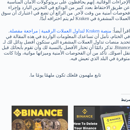
الإجراءات الوقائية. إنهم يحافظون على بروتوكولات الأمان المناسبة
عن طريق الاحتفاظ بعدد كبير من الودائع في التخزين البارد وإجراء
فحوصات أمنية من وقت لآخر. من الرائع أن تضع في اعتبارك أن سوق
العملات المشفرة في Kraken لم يتم اختراقه أبدًا.
اقرأ أيضاً:
منصة Kraken لتداول العملات الرقمية | مراجعة مفصلة
.
في الختام، نأمل أن تساعدك المعلومات الواردة في هذه المقالة في
تحديد منصات تداول العملات المشفرة التي ستكون أفضل بدائل لك لـ
Binance. تذكر دائمًا أن تختار الأفضل بالنسبة لك وأن تقوم بأبحاثك قبل
نقل أصولك. تأكد من أن الفحوصات الأمنية وميزاتها مواتية، وإذا كانت
متوفرة في البلد الذي تعيش فيه.
تابع ملهمون فلعلك تكون ملهمًا يومًا ما.
مرتبط