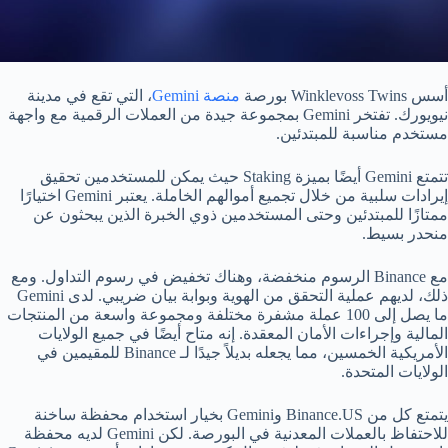
أسس Winklevoss Twins بورصة
منصة Gemini
، التي تقع في مدينة
نيويورك. تفتخر Gemini بمجموعة جيدة من العملات الرقمية مع واجهة
مستخدم مناسبة للمبتدئين.
تتمتع Gemini أيضًا بميزة Staking حيث يمكن للمستخدمين تحقيق
إيرادات سلبية من خلال تجميع أموالهم الخاملة. يعتبر Gemini اختيارًا
ممتازًا للمبتدئين وحتى المستخدمين ذوي الخبرة الذين يبحثون عن
منحدر بسيط.
مع Binance الرسوم منخفضة، وهناك تخفيض في رسوم التداول. ومع
ذلك، لديهم عملية التحقق من الهوية وبوابة بيان ضريبي. لدى Gemini
ما يصل إلى 100 عملة مشفرة مختلفة ومجموعة واسعة من المنتجات
المالية وإجراءات الأمان المعقدة. إنه متاح أيضًا في جميع الولايات
الأمريكية الخمسين، مما يجعله بديلاً جيدًا لـ Binance للمقيمين في
الولايات المتحدة.
يتمتع كل من Binance.US وGemini بخيار استخدام محفظة ساخنة
للاحتفاظ بالعملات المعدنية في البورصة. لكن Gemini لديه محفظة