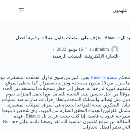
لتجاوز
لى
مُلهِمون
لمحتوى
بدائل Binance | تعرّف على منصات تداول عملات رقمية أفضل
ali ibrahim
16 يونيو، 2022
التجارة الإلكترونية
,
العملات الرقمية
تتحكم
منصة Binance
بجزء كبير من سوق تداول العملات المشفرة، مع
ما يقرب من 28 مليون مستخدم وتتزايد باستمرار. كما يحظى الموقع
بشعبية كبيرة لدرجة أنه اضطر إلى حظر تسجيلات المستخدمين الجدد
مؤقتًا من أجل تحسين بنيته التحتية للتعامل مع الحمل المتزايد. تقوم
دول مثل إيطاليا والمملكة المتحدة باتخاذ إجراءات صارمة ضد عمليات
تبادل البيتكوين نتيجة للقواعد الجديدة في أسواق العملات المشفرة.
تشمل القوانين الجديدة التحقق الصارم من الهوية، وأي شخص لا يتبعها
سيواجه عقوبات قاسية. إذا كنت تبحث عن بدائل Binance، فهذه
المقالة من موقع مُلهمون مناسبة لك. لقد وضعنا قائمة بدائل Binance
التي تعتبر أفضل الخيارات.