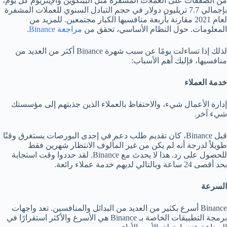
من الصفقات على العملات المشفرة مثل البيتكوين والإيثريوم كل يوم،
بإجمالي 7.7 تريليون دولار في حجم التبادل السنوي للعملات المشفرة
لعام 2021 مقارنة بأربعة منافسيها الكبار مجتمعين. للمزيد من
المعلومات. حول النظام الأساسي، تحقق من
مراجعة Binance
.
لذلك إذا تساءلت يومًا عن سبب شهرة Binance أكثر من العديد من
منافسيها، فإليك أهم الأسباب:
خدمة العملاء
إدارة الأعمال شيء، والاحتفاظ بالعملاء الذين جذبتهم إلى مؤسستك
شيء آخر.
قبل Binance، كان تقديم طلب دعم في إحدى البورصات يستغرق وقتًا
طويلاً لدرجة أنه لم يكن من غير المألوف الانتظار شهرين فقط
للحصول على رد. هذا لا يحدث مع Binance. لقد حددوا وقت استجابة
بحد أقصى 24 ساعة وبالتالي لديهم خدمة عملاء رائعة.
السرعة
Binance أسرع بكثير من العديد من البدائل والمنافسين. تعد واجهات
برمجة التطبيقات الخاصة بـ Binance هي الأسرع والأكثر استقرارًا في