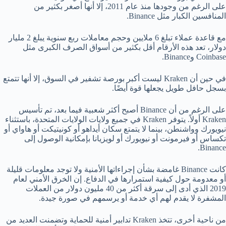
على الرغم من وجودها منذ عام 2011، إلا أنها أصغر بكثير من
المنافسين الكبار مثل Binance.
مع قاعدة عملاء تبلغ 6 ملايين وحجم معاملات ربع سنوية يبلغ 2 مليار
دولار، تعد هذه الأرقام أقل بكثير من أسواق الصرف الكبرى مثل
Coinbase وBinance.
في حين أن Kraken ليست أكبر بورصة تشفير في السوق، إلا أنها تتمتع
بسجل حافل طويل يجعلها قوة أيضًا.
على الرغم من أن Binance أصبح أكثر شعبية فيما بعد، تم تأسيس
Kraken أولاً. يتوفر Kraken في جميع ولايات الولايات المتحدة، باستثناء
نيويورك وواشنطن، بينما لا يتمتع سكان أيداهو أو كونيتيكت أو هاواي أو
تكساس أو فيرمونت أو نيويورك أو لويزيانا بإمكانية الوصول إلى
Binance.
كانت Binance غامضة بشأن إجراءاتها الأمنية ولا توجد معلومات قليلة
أو معدومة حول كيفية استمرارها في الدفاع. إن الخرق الأمني ​​لعام
2019 الذي أدى إلى سرقة أكثر من 40 مليون دولار من العملات
المشفرة لا يقدم لهم أي خدمة أو يرسمهم في صورة جيدة.
من ناحية أخرى، تتخذ Kraken تدابير أمنية للحماية وتضمنت العديد من