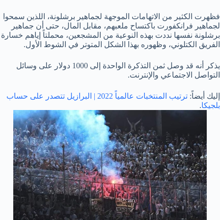
فظهرت الكثير من الاتهامات الموجهة لجماهير برشلونة، اللذين سمحوا
لجماهير فرانكفورت باكتساح ملعبهم، مقابل المال، حتى أن جماهير
برشلونة نفسها نددت بهذه النوعية من المشجعين، محملتاً إياهم خسارة
الفريق الكتلوني، وظهوره بهذا الشكل المتوتر في الشوط الأول.
يذكر أنه قد وصل ثمن التذكرة الواحدة إلى 1000 دولار على وسائل
التواصل الاجتماعي والإنترنت.
إليك أيضاً:
ترتيب المنتخبات عالمياً 2022 | البرازيل تتصدر على حساب
بلجيكا
.