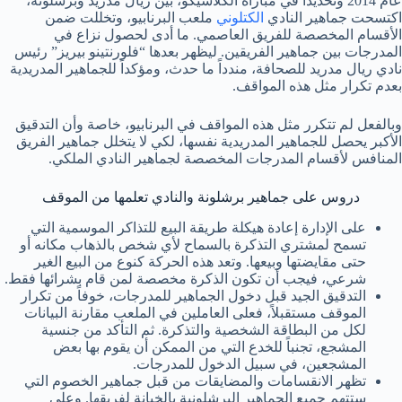
عام 2014 وتحديداً في مباراة الكلاسيكو، بين ريال مدريد وبرشلونة،
اكتسحت جماهير النادي
الكتلوني
ملعب البرنابيو، وتخللت ضمن
الأقسام المخصصة للفريق العاصمي. ما أدى لحصول نزاع في
المدرجات بين جماهير الفريقين. ليظهر بعدها “فلورنتينو بيريز” رئيس
نادي ريال مدريد للصحافة، مندداً ما حدث، ومؤكداً للجماهير المدريدية
بعدم تكرار مثل هذه المواقف.
وبالفعل لم تتكرر مثل هذه المواقف في البرنابيو، خاصة وأن التدقيق
الأكبر يحصل للجماهير المدريدية نفسها، لكي لا يتخلل جماهير الفريق
المنافس لأقسام المدرجات المخصصة لجماهير النادي الملكي.
دروس على جماهير برشلونة والنادي تعلمها من الموقف
على الإدارة إعادة هيكلة طريقة البيع للتذاكر الموسمية التي
تسمح لمشتري التذكرة بالسماح لأي شخص بالذهاب مكانه أو
حتى مقايضتها وبيعها. وتعد هذه الحركة كنوع من البيع الغير
شرعي، فيجب أن تكون الذكرة مخصصة لمن قام بشرائها فقط.
التدقيق الجيد قبل دخول الجماهير للمدرجات، خوفاً من تكرار
الموقف مستقبلاً، فعلى العاملين في الملعب مقارنة البيانات
لكل من البطاقة الشخصية والتذكرة. ثم التأكد من جنسية
المشجع، تجنباً للخدع التي من الممكن أن يقوم بها بعض
المشجعين، في سبيل الدخول للمدرجات.
تظهر الانقسامات والمضايقات من قبل جماهير الخصوم التي
ستتهم جميع الجماهير البرشلونية بالخيانة لفريقها. وعلى