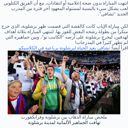
انتهت المباراة بدون ضجة إعلامية أو انتقادات، مع أن الفريق الكتلوني
لعب بشكل سيء بالنسبة لمستواه المعهود آخر فترة من المدرب
الجديد “تشافي”.
لكن مباراة الإياب كانت كالقشة التي قصمت ظهر برشلونة، الذي خرج
مبكراً من بطولة رشحه البعض للفوز بها. لتنتهي المباراة بثلاثة أهداف
لهدفين، ليخرج برشلونة على أرضه “الكامب نو”، وبين جماهيره التي
لم تظهر كثيراً في المدرجات!
اقرأ أيضاً:
تشافي يعيد الحياة لبرشلونة برباعية في الكلاسيكو
.
ملخص مباراة الذهاب بين برشلونة وفرانكفورت
تهافت الجماهير الألمانية لمدينة برشلونة