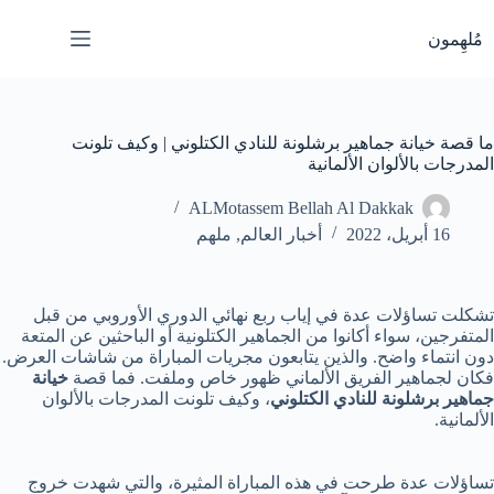
لتجاوز
لى
مُلهِمون
لمحتوى
ما قصة خيانة جماهير برشلونة للنادي الكتلوني | وكيف تلونت
المدرجات بالألوان الألمانية
ALMotassem Bellah Al Dakkak
16 أبريل، 2022
أخبار العالم
,
ملهم
تشكلت تساؤلات عدة في إياب ربع نهائي الدوري الأوروبي من قبل
المتفرجين، سواء أكانوا من الجماهير الكتلونية أو الباحثين عن المتعة
دون انتماء واضح. والذين يتابعون مجريات المباراة من شاشات العرض.
فكان لجماهير الفريق الألماني ظهور خاص وملفت. فما قصة
خيانة
جماهير برشلونة للنادي الكتلوني
، وكيف تلونت المدرجات بالألوان
الألمانية.
تساؤلات عدة طرحت في هذه المباراة المثيرة، والتي شهدت خروج