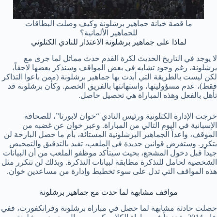
ما قصة خيانة جماهير برشلونة وكيف وصلت البطاقات
للجماهير الألمانية؟
لماذا على جماهير برشلونة الاعتذار للنادي الكتلوني
لا يوجد في التاريخ الحديث لكرة القدم حدث مماثل لما جرى مع
برشلونة، رغم وجود تشابه في بعض المواقف وسنذكر بعضها لاحقاً،
لكن ليست بالطريقة التي أبدت بها جماهير برشلونة (ممن باعوا التذاكر
فقط)، عدم مسؤوليتها، واستهانتها بالفريق الخصم. وكأن برشلونة قد
تأهل بالفعل وهذه المباراة هي تحصيل حاصل.
خرجت الإدارة الكتلونية ورئيس النادي “خوان لابورتا”، للصحافة
الإسبانية في اليوم التالي من المباراة. وعبر خوان عن غضبه من
الموقف، واعداً الجماهير البرشلونية المستائة، بأم ما حصل البارحة لن
يتكرر. وستفرض قوانين جديدة في الملعب، تفيد بالتدقيق والتمحيص
جيداً قبل دخول المشجع، بحيث سيتأكد موظفو الملعب من أن البيانات
الشخصية لحامل للتذكرة مطابقة لبيانات التذكرة. وبذلك لن تتكرر مثل
هذه المواقف التي تدل على سوء تخطيط وإدارة من مساعدين خوان.
مواقف مشابهة لما حدث مع جماهير برشلونة
حصلت حادثة مشابهة لما حصل في مباراة برشلونة وفرانكفورت، ففي