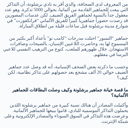
من المعروف لدى الصحافة، والذي أقر به نادي برشلونة، أن التذاكر
التي بيعت للجماهير القادمة من ألمانيا، بحوالي 5000 تذكرة. وهو عدد
معقول جداً بالنسبة لجماهير الفريق الضيف. لكن عدسات المصورين
قد رصدت حضوراّ جماهيرياً كبيراً للفريق الألماني “فرانكفورت” في
شوارع مدينة برشلونة قبل ساعات قليلة من انطلاق المباراة.
جماهير “النسور” احتلت مدرجات “كامب نو” بأعداد أكبر بكثير من
المسموح لها به، وحاصرت اللاعبين الإسبان، بالصيحات وصافرات
الاستهجان. خلال ظهورهم للملعب، كنوع من الترهيب النفسي للاعبي
البرسا في معقلهم.
وحسب ما ذكرته بعض الصحف الإسبانية، أنه قد وصل عدد جماهير
الضيف حوالي 20 ألف مشجع بعد حصولهم على تذاكر نظامية، لكن
كيف؟
ما قصة خيانة جماهير برشلونة وكيف وصلت البطاقات للجماهير
الألمانية؟
وأكملت المصادر أن هنالك نسبة كبيرة من جماهير برشلونة اللذين
يحملون التذاكر الموسمية للنادي، قاموا ببيعها للجماهير الألمانية.
وعرضت هذه التذاكر في السوق السوداء والمصادر الإلكترونية وعلى
شبكة الإنترنت.