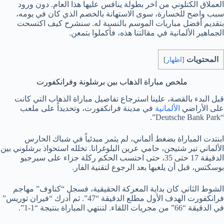
العملاق الكتلوني من آخر بطولة ينافس عليها هذا العام. دون ورود
سبب واضح للخسارة، سوى الاستهانة بالخصم الذي كان في يومه،
بتقديم أفضل مباريات الموسم بالنسبة له. سنشرح كيف اكتسحت
الجماهير الألمانية في مقالتنا هذه، فأكملوا بتمعن.
المحتويات
[
اظهار
]
ملخص مباراة الذهاب بين برشلونة وفرانكفورت
قبل البدء بالقصة، علينا استرجاع تفاصيل مباراة الذهاب التي كانت
على الأراضي
الألمانية
في مدينة فرانكفورت، وتحديداً على ملعب
“Deutsche Bank Park”.
ابنتدت المباراة بضغط ألماني، لم يثمر مبدئياً في شباك الحارس
الألماني تير شتيجن، حامي عرين البلوغرانا. تخلله استحواذ برشلوني بين
الدقيقة 17 حتى 35، حتى احتسب الحكم ركلة جزاء على سيرجيو
بوسكتس، قبل أن يلغيها بعد الرجوع لتقنية الفار.
الشوط الثاني كان بداية المعركة الحقيقية، فسجل “كناوف” مهاجم
فرانكفورت الهدف الأول مطلع الدقيقة “47”. ثم أدرك “فيران توريس”
في الدقيقة “66” من مجريات اللقاء. لتنتهي المباراة بنتيجة “1-1”.