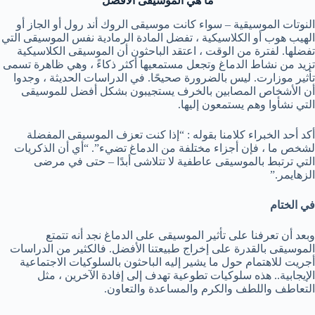
ما هي الموسيقى الأفضل
النوتات الموسيقية – سواء كانت موسيقى الروك أند رول أو الجاز أو
الهيب هوب أو ‏الكلاسيكية ، تفضل المادة الرمادية نفس الموسيقى التي
تفضلها. لفترة من الوقت ، اعتقد ‏الباحثون أن الموسيقى الكلاسيكية
تزيد من نشاط الدماغ وتجعل مستمعيها أكثر ذكاءً ، ‏وهي ظاهرة تسمى
تأثير موزارت. ليس بالضرورة صحيحًا. في الدراسات الحديثة ، ‏وجدوا
أن الأشخاص المصابين بالخرف يستجيبون بشكل أفضل للموسيقى
التي نشأوا ‏وهم يستمعون إليها. ‏
أكد أحد الخبراء كلامنا بقوله : “إذا كنت تعزف الموسيقى المفضلة
لشخص ما ، فإن ‏أجزاء مختلفة من الدماغ تضيء”. “أي أن الذكريات
التي ترتبط بالموسيقى عاطفية لا تتلاشى أبدًا – حتى في مرضى
الزهايمر.”‏
في الختام
وبعد أن تعرفنا على تأثير الموسيقى على الدماغ نجد أنه تتمتع
الموسيقى بالقدرة على إخراج طبيعتنا الأفضل. فالكثير من الدراسات
أجريت للاهتمام حول ما يشير إليه الباحثون بالسلوكيات الاجتماعية
الإيجابية.. هذه سلوكيات تطوعية تهدف إلى إفادة الآخرين ، مثل
التعاطف واللطف والكرم والمساعدة والتعاون.