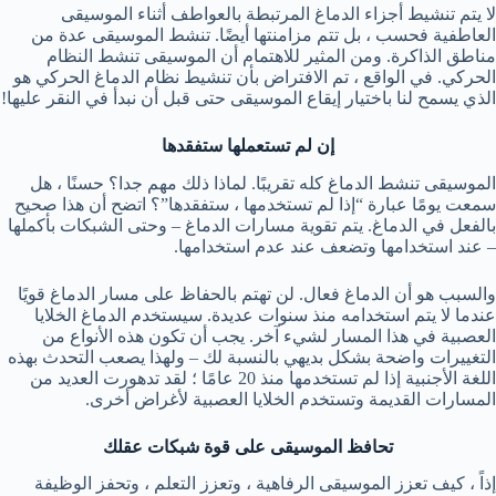
لا يتم تنشيط أجزاء الدماغ المرتبطة بالعواطف أثناء الموسيقى
العاطفية ‏فحسب ، بل تتم مزامنتها أيضًا. تنشط الموسيقى عدة من
مناطق ‏الذاكرة. ومن المثير للاهتمام أن الموسيقى تنشط النظام
الحركي. في الواقع ، تم الافتراض ‏بأن تنشيط نظام الدماغ الحركي هو
الذي يسمح لنا باختيار إيقاع الموسيقى حتى قبل أن ‏نبدأ في النقر عليها!‏
إن لم تستعملها ستفقدها
الموسيقى تنشط الدماغ كله تقريبًا. لماذا ذلك مهم جدا؟ حسنًا ، هل
سمعت يومًا عبارة “إذا لم تستخدمها ، ستفقدها”؟ اتضح أن هذا صحيح
بالفعل في الدماغ. يتم تقوية مسارات الدماغ – وحتى الشبكات بأكملها
– عند استخدامها وتضعف عند عدم استخدامها.
والسبب هو أن الدماغ فعال. لن تهتم بالحفاظ على مسار الدماغ قويًا
عندما لا يتم استخدامه منذ سنوات عديدة. سيستخدم الدماغ الخلايا
العصبية في هذا المسار لشيء آخر. يجب أن تكون هذه الأنواع من
التغييرات واضحة بشكل بديهي بالنسبة لك – ولهذا يصعب التحدث بهذه
اللغة الأجنبية إذا لم تستخدمها منذ 20 عامًا ؛ لقد تدهورت العديد من
المسارات القديمة وتستخدم الخلايا العصبية لأغراض أخرى.
تحافظ الموسيقى على قوة شبكات عقلك
إذاً ، كيف تعزز الموسيقى الرفاهية ، وتعزز التعلم ، وتحفز الوظيفة