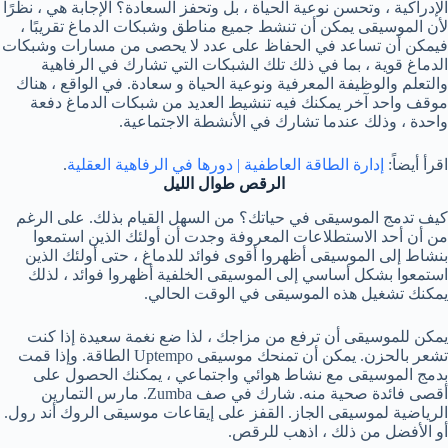
الإدراكية ، وتحسن نوعية الحياة ، بل وتحفز السعادة؟ الإجابة هي ، نظرًا
لأن الموسيقى يمكن أن تنشط جميع مناطق وشبكات الدماغ تقريبًا ،
فيمكن أن تساعد في الحفاظ على عدد لا يحصى من مسارات وشبكات
الدماغ قوية ، بما في ذلك تلك الشبكات التي تشارك في الرفاهية
والتعلم والوظيفة المعرفية ونوعية الحياة و سعادة. في الواقع ، هناك
موقف واحد آخر يمكنك فيه تنشيط العديد من شبكات الدماغ دفعة
واحدة ، وذلك عندما تشارك في الأنشطة الاجتماعية.
اقرأ أيضاً:
إدارة الطاقة العاطفية | دورها في الرفاهية العقلية
.
الرقص طوال الليل
كيف تدمج الموسيقى في حياتك؟ من السهل القيام بذلك. على الرغم
من أن أحد الاستطلاعات المعروفة وجدت أن أولئك الذين استمعوا
بنشاط إلى الموسيقى أظهروا أقوى فوائد للدماغ ، حتى أولئك الذين
استمعوا بشكل أساسي إلى الموسيقى الخلفية أظهروا فوائد ، لذلك
يمكنك تشغيل هذه الموسيقى في الوقت الحالي.
يمكن للموسيقى أن ترفع من مزاجك ، لذا ضع نغمة سعيدة إذا كنت
تشعر بالحزن. يمكن أن تمنحك موسيقى Uptempo الطاقة. وإذا قمت
بدمج الموسيقى مع نشاط هوائي واجتماعي ، يمكنك الحصول على
أقصى فائدة صحية منه. شارك في صف Zumba. مارس التمارين
الرياضية لموسيقى الجاز. القفز على إيقاعات موسيقى الروك أند رول.
أو الأفضل من ذلك ، اذهب للرقص.