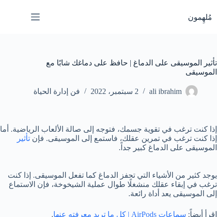
لتجاوز
لى
مُلهِمون
لمحتوى
تأثير الموسيقى على الدماغ | حافظ على دماغك شابًا مع
الموسيقى
ali ibrahim
2 سبتمبر، 2022
فن إدارة الحياة
إذا كنت ترغب في تقوية جسمك، فتوجه إلى صالة الألعاب الرياضية. أما
إذا كنت ترغب في تمرين عقلك، فاستمع إلى الموسيقى. فإن
تأثير
الموسيقى على الدماغ كبير جداً.
يوجد كثير من الأشياء التي تحفز الدماغ كما تفعل الموسيقى. إذا كنت
ترغب في إبقاء عقلك منشغلًا طوال عملية الشيخوخة، فإن الاستماع
إلى الموسيقى يعد أداة رائعة.
اقرأ أيضاً:
سماعات AirPods | كل ما تريد معرفته عنها
.