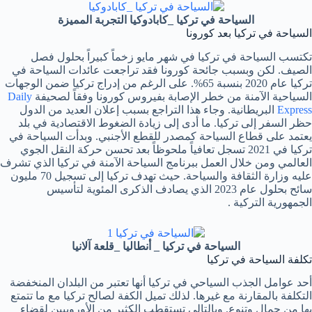
السياحة في تركيا _كابادوكيا التجربة المميزة
السياحة في تركيا بعد كورونا
تكتسب السياحة في تركيا في شهر مايو زخماً كبيراً بحلول فصل
الصيف. لكن وبسبب جائحة كورونا فقد تراجعت عائدات السياحة في
تركيا عام 2020 بنسبة 65%. على الرغم من إدراج تركيا ضمن الوجهات
السياحية الآمنة من خطر الإصابة بفيروس كورونا وفقاً لصحيفة
Daily
Express
البريطانية. وجاء هذا التراجع بسبب إعلان العديد من الدول
حظر السفر إلى تركيا. ما أدى إلى زيادة الضغوط الاقتصادية في بلد
يعتمد على قطاع السياحة كمصدر للقطع الأجنبي. وبدأت السياحة في
تركيا في 2021 تسجل تعافياً ملحوظاً بعد تحسن حركة النقل الجوي
العالمي ومن خلال العمل ببرنامج السياحة الآمنة في تركيا الذي تشرف
عليه وزارة الثقافة والسياحة. حيث تهدف تركيا إلى تسجيل 70 مليون
سائح بحلول عام 2023 الذي يصادف الذكرى المئوية لتأسيس
الجمهورية التركية .
السياحة في تركيا _ أنطاليا _قلعة آلانيا
تكلفة السياحة في تركيا
أحد عوامل الجذب السياحي في تركيا أنها تعتبر من البلدان المنخفضة
التكلفة بالمقارنة مع غيرها. لذلك تميل الكفة لصالح تركيا مع ما تتمتع
بها من جمال وتنوع. وبالتالي تستقطب الكثير من الأوروبيين لقضاء