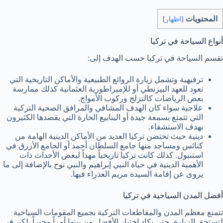
المحتويات
[
اظهار
]
أنواع السياحة في تركيا
تقسم السياحة في تركيا حسب الهدف إلى:
ترفيهية وتشمل زيارة الروائع الطبيعية والأماكن التاريخية التي
تعود للعهد البيزنطي أو للإمبراطورية العثمانية كذلك ممارسة
بعض الرياضات كالتزلج وركوب الأمواج.
علاجية سواء كان الهدف المشافي والمرافق الصحية التركية
التي تتمتع بسمعة جيدة أو الينابيع الحارة التي يقصدها الكثيرون
بهدف الاستشفاء.
دينية حيث تحتضن تركيا العديد من الأماكن الدينية الهامة من
كنائس ومساجد منها جامع السلطان أحمد أو الجامع الأزرق في
استنبول. كذلك كانت تركيا تاريخياً مهداً لبعض الأحداث ذات
الأهمية الدينية في حياة النبي إبراهيم والنبي نوح بالإضافة إلى ما
يروى عن إقامة السيدة مريم العذراء فيها.
أفضل المدن السياحية في تركيا
تتمتع معظم المدن والمقاطعات التركية بجميع المقومات السياحية
لتستحق الزيارة، حتى يكاد اختيار الأفضل من بينها أمراً محيراً. لكن في