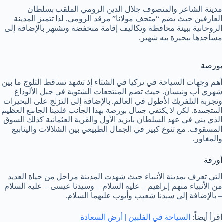
مدينة الشاعر والمتصوف جلال الدين الرومي الملقب بسلطان
العارفين حيث يضم “متحف مولانا” مرقد الرومي. لذا تتميز المدينة
الروحانية ببيئة محافظة وتكاليف إقامة منخفضة وتشتهر بالإضافة إلى
مساجدها ببحيرة بيه شهير.
بورصة
أهم وجهات السياحة في تركيا في الشتاء إذ تشهد تساقط الثلوج ما بين
شهري آب ونيسان. حيث تضم المنتجعات الشتوية في جبل الألوداغ
وتجربة التلفريك الأطول في العالم. بالإضافة إلى التزلج على البحيرات
المتجمدة. لكن لا يكتفي جمال بورصة بهذا الجانب فلدينا الجامع العظيم
الذي بني في عهد السلطان بايزيد الأول والقرية العثمانية كذلك السوق
المسقوف. مع تنوع كبير في الجمال الطبيعي بين الشلالات والينابيع
والمغاور.
أورفة
التي تعرف بمدينة الأنبياء حيث شهدت المدينة مراحل من حياة العديد
من الأنبياء منهم إبراهيم – عليه السلام – وسيدنا عيسى – عليه السلام
– بالإضافة إلى سيدنا شعيب وأيوب عليهما السلام.
اقرأ أيضاً:
السياحة في الفلبين | أرض السعادة