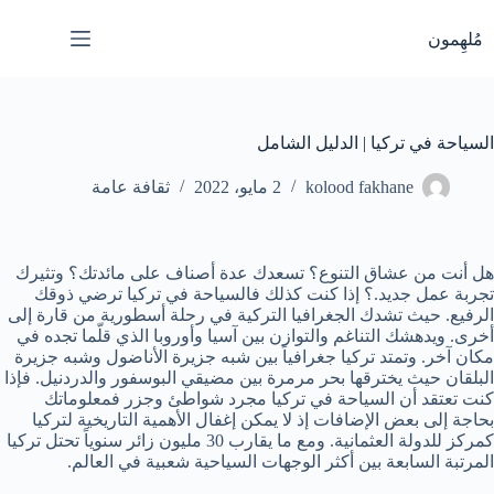
لتجاوز
لى
مُلهِمون
لمحتوى
السياحة في تركيا | الدليل الشامل
kolood fakhane
2 مايو، 2022
ثقافة عامة
هل أنت من عشاق التنوع؟ تسعدك عدة أصناف على مائدتك؟ وتثيرك
تجربة عمل جديد.؟ إذا كنت كذلك فالسياحة في تركيا ترضي ذوقك
الرفيع. حيث تشدك الجغرافيا التركية في رحلة أسطورية من قارة إلى
أخرى. ويدهشك التناغم والتوازن بين آسيا وأوروبا الذي قلّما تجده في
مكان آخر. وتمتد تركيا جغرافياً بين شبه جزيرة الأناضول وشبه جزيرة
البلقان حيث يخترقها بحر مرمرة بين مضيقي البوسفور والدردنيل. فإذا
كنت تعتقد أن السياحة في تركيا مجرد شواطئ وجزر فمعلوماتك
بحاجة إلى بعض الإضافات إذ لا يمكن إغفال الأهمية التاريخية لتركيا
كمركز للدولة العثمانية. ومع ما يقارب 30 مليون زائر سنوياً تحتل تركيا
المرتبة السابعة بين أكثر الوجهات السياحية شعبية في العالم.