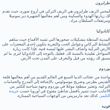
طرابزون
لمحبي الريف طرابزون هي الريف التركي في أروع صوره. حيث تقدم
لك زيارتها الهدوء والسكينة ومن أهم معالمها الشهيرة دير سوميلا
ومرتفعات السلطان مراد.
كابادوكيا
المدينة المذهلة بتشكيلات صخورها التي تشبه الأقماع حيث ساهم
النشاط البركاني وعوامل الحت والتعرية بتكوين إحدى المعجزات على
الأرض التركية وأضاف البشر عليها لمسة فنية. فإذا كانت زيارة
السواحل تقليدية بالنسبة لك. فعليك بالتوجه إلى كابادوكيا لترى ما لم
يسبق لك رؤيته من قبل والتعرف على المدن تحت الأرض.
بوردوم
واحدة من عجائب الدنيا السبع في العالم القديم من أهم معالمها قلعة
القديس بطرس وضريح موسولوس. بالإضافة إلى المدرج والحمامات
التركية. وتعتبر منطقة موغلا في بوردوم وجهة سياحية للكثير من
الأجانب حيث تتميز بأفضل شاطئ مفتوح في أوروبا حسب
جريدة
التايمز
. كذلك تعد مارمريس من الوجهات السياحية الممتازة.
قونية