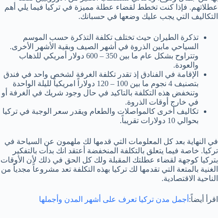
عطلاتهم. فإذا كنت تخطط لقضاء عطلة مميزة في تركيا فيما يلي أهم
التكاليف التي يجب عليك وضعها في حسبانك.
تذكرة الطيران حيث تختلف تكلفة التذكرة حسب الموسم
السياحي مابين الذروة في أشهر الصيف وبقية الأشهر الأخرى.
وتتراوح بشكل عام ما بين 350 – 600 دولار أمريكي للذهاب
والعودة.
الإقامة في الفنادق إذ تقدر تكلفة الغرفة لشخص واحد في فندق
بتصنيف 4 نجوم ما بين 100 – 120 دولاراً امريكياً لليلة الواحدة
وتنخفض هذه التكلفة بالتاكيد في حال وجود شريك في الغرفة أو
في خارج أوقات الذروة.
تكاليف أخرى كالمواصلات والطعام ويقدر سعر الوجبة في تركيا
بحوالي 10 دولارات تقريباً.
في النهاية بعد كل المعلومات التي قدمها لك ملهمون عن السياحة في
تركيا. خاصة فيما يتعلق بالتكلفة المنخفضة أعتقد انك بدأت بالتفكير
بتركيا كوجهة لقضاء عطلتك المقبلة ولك كل الحق في ذلك لأن الأوقات
الغنية بالمتعة التي تقدمها لك تركيا بهذه التكلفة تعد مشروعاً مجدياً من
الناحية الاقتصادية.
اقرأ أيضاً:
أجمل مدن تركيا تعرف على أشهر المدن وأجملها