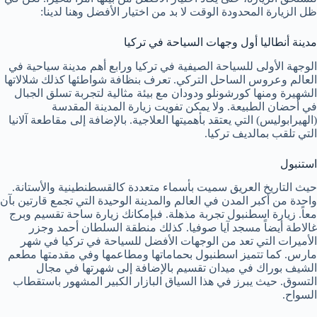
ظل الزيارة المحدودة الوقت لا بد من اختيار الأفضل وهنا لدينا:
مدينة أنطاليا أول وجهات السياحة في تركيا
الوجهة الأولى للسياحة الصيفية في تركيا ورابع أهم مدينة سياحية في
العالم وعروس الساحل التركي. تعرف بنظافة شواطئها كذلك شلالاتها
الشهيرة ومنها كورشونلو ودودان مع بيئة مثالية لتجربة تسلق الجبال
في أحضان الطبيعة. ولا يمكن تفويت زيارة المدينة المقدسة
(الهيرابوليس) التي يعتقد بأهميتها العلاجية. بالإضافة إلى مقاطعة آلانيا
التي تلقب بمالديف تركيا.
استنبول
حيث التاريخ العريق سميت بأسماء متعددة كالقسطنطينية والأستانة.
واحدة من أكبر المدن في العالم والمدينة الوحيدة التي تجمع قارتين بآن
معاً. زيارة اسطنبول تجربة مذهلة. فبإمكانك زيارة ساحة تقسيم وبرج
غالاطة أيضاً مسجد آيا صوفيا. كذلك منطقة السلطان أحمد وجزر
الأميرات التي تعد من الوجهات الأفضل للسياحة في تركيا في شهر
مارس. كما تتميز اسطنبول بحماماتها ومطاعمها وفي مقدمتها مطعم
الشيف بوراك في ميدان تقسيم بالإضافة إلى شهرتها في مجال
التسوق. حيث يبرز في هذا السياق البازار الكبير المشهور باستقطاب
السواح.