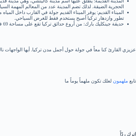
المدينة القديمة: يطلق عليها اسم مدينة كاليتشي، وهي مدينة قديمة
الحجرية الضيقة. لذلك تضم المدينة عدد من المعالم المهمة السي
الميناء القديم: يوفر الميناء القديم جولة في القارب داخل المياه
تطور وازدهار تركيا أصبح يستخدم فقط للغرض السياحي.
حديقة جينكليك بارك: من أروع حدائق تركيا تقع على مساحة 69 فداناً. مكونة من مسرح مفتوح ومساحات خضراء شاسعة وبعض الألعاب الترفيهية، وتقدم في الليل عروض ضوئية جميلة.
عزيزي القارئ كنا معاً في جولة حول أجمل مدن تركيا. أيها الواجهات 
تابع
ملهمون
لعلك تكون ملهماً يوماً ما
اترك ردّاً