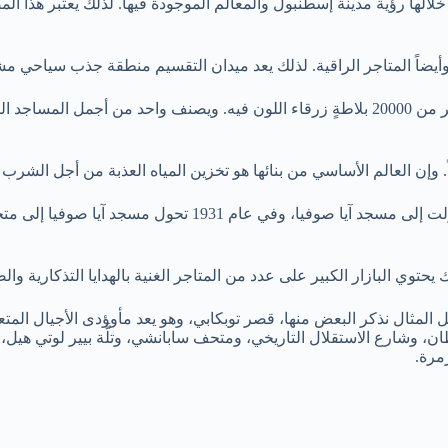
لها رؤية مدينة إسطنبول والمعالم الموجودة فيها. لذلك يعتبر هذا الم
يضاً المتاجر الراقية. لذلك يعد ميدان التقسيم منطقة جذب سياحي مشهو
مسجد السلطان أحمد: أطلق عليه اسم المسجد الأزرق بسبب وجود أكثر من 20000 بلاطةٍ زرقاء ال
مسجد آيا صوفيا: في البداية بُنِي ليكون كاتدرائيةً أرثوذكسية. 
ك يحتوي البازار الكبير على عدد من المتاجر الغنية بالهدايا التذكارية وا
بيل المثال نذكر البعض منها، قصر توبكابي، وهو يعد مأوؤدى الأجيال 
ن، وشارع الاستقلال التاريخي، ومتحف سابانشي، وتلَّة بيير لوتي هيل
مرة.