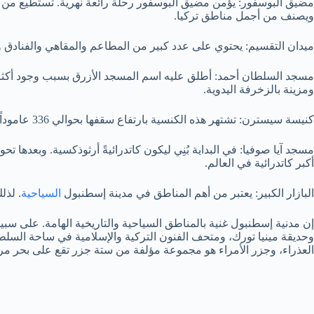
مضيق البوسفور: يؤمن مضيق البوسفور رحلة رائعة نهرية. تستطيع من خلا
ويصنف من أجمل مناطق تركيا.
ميدان التقسيم: يحتوي على عدد كبير من المطاعم والمقاهي والفنادق وأ
ومزينة بالزخرفة اليدوية.
كنيسة سيسترن: تشتهر هذه الكنسية بارتفاع سقفها بحوالي 336 عاموداً. وإن العالم الأساسي من بنائها هو تخزين المياه العذبة من أجل الشرب فقد كانت تحت الأرض عام 532، وبعد ذلك تحول خزان الماء إلى كنيسة
أكبر كاتدرائية في العالم.
البازار الكبير: يعتبر من أهم المناطق في مدينة إسطنبول
السياحية
. لذل
إن مدنية إسطنبول غنية بالمناطق السياحية والتاريخية الهامة. على س
وحديقة مينيا تورك، ومتحف الفنون التركية والإسلامية في ساحة السلطا
العذراء، وجزر الأمراء هو مجموعة مؤلفة من ستة جزر تقع على بحر مر