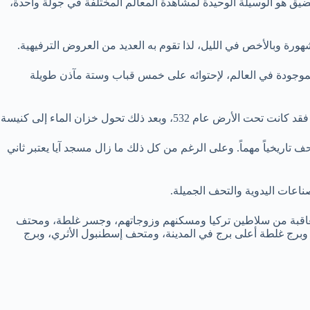
ضيق هو الوسيلة الوحيدة لمشاهدة المعالم المختلفة في جولة واحدة،
رة وبالأخص في الليل، لذا تقوم به العديد من العروض الترفيهية.
لون فيه. ويصنف واحد من أجمل المساجد الموجودة في العالم، لإحتوائه على خمس قباب وستة مآذن طويلة
وبعدها تحولت إلى مسجد آيا صوفيا، وفي عام 1931 تحول مسجد آيا صوفيا إلى متحف تاريخياً مهماً. وعلى الرغم من كل ذلك ما زال مسجد آيا يعتبر ثاني
لصناعات اليدوية والتحف الجميلة.
المتعاقبة من سلاطين تركيا ومسكنهم وزوجاتهم، وجسر غلطة، ومحتف
، وبرج غلطة أعلى برج في المدينة، ومتحف إسطنبول الأثري، وبرج