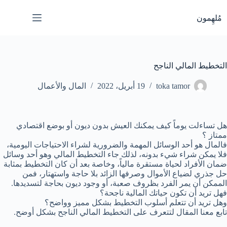
لتجاوز
لى
مُلهِمون
لمحتوى
التخطيط المالي الناجح
toka tamor
19 أبريل، 2022
المال والأعمال
هل تساءلت يوماً كيف يمكنك العيش بدون ديون أو بوضع اقتصادي
ممتاز ؟
فالمال هو أحد الوسائل المهمة والضرورية لشراء الاحتياجات اليومية،
فلا يمكن شراء شيء بدونه، لذلك جاء التخطيط المالي وهو أحد وسائل
ضمان الأفراد لحياة مستقرة مالياً، وخاصة بعد أن كان التخطيط بمثابة
حل جذري لضياع الأموال وصرفها الزائد بلا حاجة واستهتار، فمن
الممكن أن يمر الفرد بظروف صعبة، أو وجود ديون بحاجة لتسديدها.
فهل تريد أن تكون حياتك المالية ناجحة؟
وهل تريد أن تتعلم أسلوب التخطيط بشكل مميز وواضح؟
تابع معنا المقال لتتعرف على التخطيط المالي الناجح بشكل أوضح.