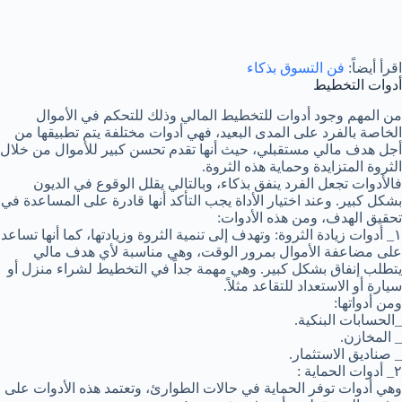
اقرأ أيضاً:
فن التسوق بذكاء
أدوات التخطيط
من المهم وجود أدوات للتخطيط المالي وذلك للتحكم في الأموال
الخاصة بالفرد على المدى البعيد، فهي أدوات مختلفة يتم تطبيقها من
أجل هدف مالي مستقبلي، حيث أنها تقدم تحسن كبير للأموال من خلال
الثروة المتزايدة وحماية هذه الثروة.
فالأدوات تجعل الفرد ينفق بذكاء، وبالتالي يقلل الوقوع في الديون
بشكل كبير. وعند اختيار الأداة يجب التأكد أنها قادرة على المساعدة في
تحقيق الهدف، ومن هذه الأدوات:
١_ أدوات زيادة الثروة: وتهدف إلى تنمية الثروة وزيادتها، كما أنها تساعد
على مضاعفة الأموال بمرور الوقت، وهي مناسبة لأي هدف مالي
يتطلب إنفاق بشكل كبير. وهي مهمة جداً في التخطيط لشراء منزل أو
سيارة أو الاستعداد للتقاعد مثلاً.
ومن أدواتها:
_الحسابات البنكية.
_ المخازن.
_ صناديق الاستثمار.
٢_ أدوات الحماية :
وهي أدوات توفر الحماية في حالات الطوارئ، وتعتمد هذه الأدوات على