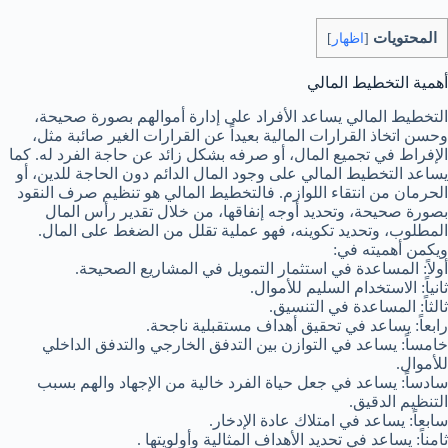
المحتويات
[
اظهار
]
أهمية التخطيط المالي
التخطيط المالي يساعد الأفراد على إدارة أموالهم بصورة صحيحة،
وحسن اتخاذ القرارات المالية بعيداً عن القرارات الغير صائبة مثل،
الإفراط في تجميع المال، أو صرفه بشكل زائد عن حاجة الفرد له. كما
يساعد التخطيط المالي على وجود المال الدائم دون الحاجة للدين، أو
الحرمان من انتقاء اللوازم. فالتخطيط المالي هو تنظيم صرف النقود
بصورة صحيحة، وتحديد أوجه إنفاقها، من خلال تقدير رأس المال
المطلوب، وتحديد تكوينه، فهو عملية تقلل من الضغط على المال.
ويكمن أهميته في:
أولاً: المساعدة في استثمار التمويل في المشاريع الصحيحة.
ثانياً: الاستخدام السليم للأموال.
ثالثاً: المساعدة في التنسيق.
رابعاً: يساعد في تحقيق أهداف مستقبلية ناجحة.
خامساً: يساعد في التوازن بين التدفق الخارجي والتدفق الداخلي
للأموال.
سادساً: يساعد في جعل حياة الفرد خالية من الإجهاد والهم بسبب
التنظيم الدقيق.
سابعاً: يساعد في امتلاك عادة الإدخار.
ثامناً: يساعد في تحديد الأهداف المثالية وأولويتها .