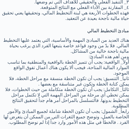
٣_ التنفيذ الفعلي والحقيقي للأهداف التي تم وضعها.
٤_ المقارنة بين الأداء الفعلي مع النتائج المتوقعة.
فهذه الخطوات الأربعة هي لبنة التخطيط المالي، وتحقيقها يعني تحقيق
حياة مالية ناجحة بعيدة عن التعقيد.
مبادئ التخطيط المالي
هناك العديد من المبادئ المهمة والأساسية، التي يعتمد عليها التخطيط
المالي. فلا بدّ من وجود قواعد خاصة يتبعها الفرد الذي يرغب بحياة
مالية ناجحة خالية من المشاكل.
ومن أهم هذه المبادئ:
أولاً_ الواقعية: يجب أن تتميز الخطة بالواقعية والمنطقية بما تناسب
الموارد المالية المتاحة، فيجب ألا يكون هناك أعمال تفوق الواقع
الموجود.
ثانياً_ التنسيق: يجب أن تكون الخطة منسقة مع مراحل الخطة، فلا
يمكن كتابة الخطة وتكون غير متناسقة مع بعضها .
ثالثاً_ التكامل: يجب أن تكون الخطة متكاملة من حيث الخطوات، فلا
يمكن تخطي أي مرحلة من المراحل المهمة التي لا تكتمل مراحل
التخطيط بدونها. فالتسلسل بالمراحل أمر هام جداً لتحقيق النتائج
المطلوبة.
رابعاً_ الشمول: يجب أن تكون الخطة شاملة لجميع المبادئ والأمور
الخاصة بالعمل، وتوضح جميع الثغرات التي من الممكن أن يتعرض لها
الفرد . فالخطأ في مثل هذه الأمور وارد جداً إذا لم نوضح المطلوب.