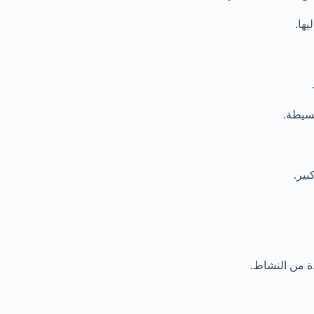
يها.
بسيطة.
بير.
دة من النشاط.