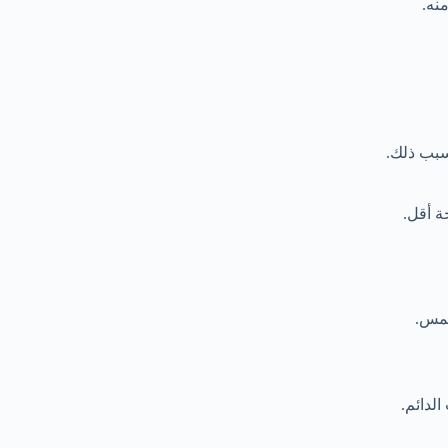
نه.
سبب ذلك.
ة أقل.
شمس.
لدائم.