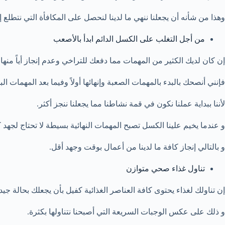
وهذا من شأنه أن يجعلنا ننهي ما لدينا لنحصل على المكافأة التي نتطلع إل
من أجل التغلب على الكسل الدائم ابدأ بالأصعب
إن كان لديك الكثير من المهمات مما دفعك للتراخي وعدم إنجاز أياً منها.
فإنني أنصحك بالبدء بالمهمات الصعبة وإنهائها أولاً وفيما بعد المهمات ال
لأننا ببداية عملنا نكون في قمة نشاطنا مما يجعلنا ننجز أكثر.
و عندما يخيم علينا الكسل تصبح المهمات النهائية بسيطة لا تحتاج لجهد ك
و بالتالي إنجاز كافة ما لدينا من أعمال بوقت وجهد أقل.
تناول غذاء صحي متوازن
إن تناولك لغذاء يحتوى كافة العناصر الغذائية كفيل بأن يجعلك بحالة جي
و ذلك على عكس الوجبات السريعة التي أصبحنا نتناولها بكثرة.