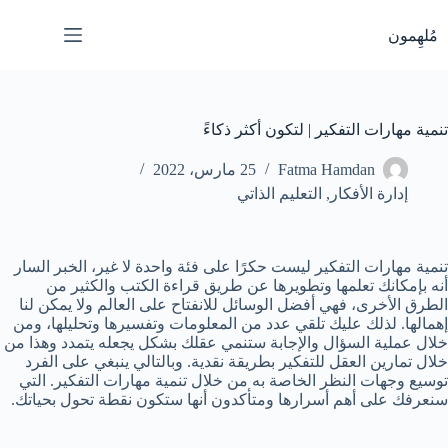
لتجاوز
لى
مُلهِمون
لمحتوى
تنمية مهارات التفكير | لتكون أكثر ذكاءً
Fatma Hamdan
25 مارس، 2022
إدارة الأفكار
,
التعليم الذاتي
تنمية مهارات التفكير ليست حكرًا على فئة واحدة لا غير، الخبر السار
أنه بإمكانك تعلمها وتطويرها عن طريق قراءة الكتب والكثير من
الطرق الأخرى، فهي أفضل الوسائل للانفتاح على العالم ولا يمكن لنا
إهمالها. لذلك عليك تلقي عدد من المعلومات وتفسيرها وتحليلها، ومن
خلال عملية السؤال والإجابة ستنمي عقلك بشكل يجعله يتمدد وهذا من
خلال تمارين العقل للتفكير بطريقة نقدية. وبالتالي ينبغي على الفرد
توسيع وجهات النظر الخاصة به من خلال تنمية مهارات التفكير. التي
سنعرفك على أهم أسرارها ومتأكدون أنها ستكون نقطة تحول بحياتك.