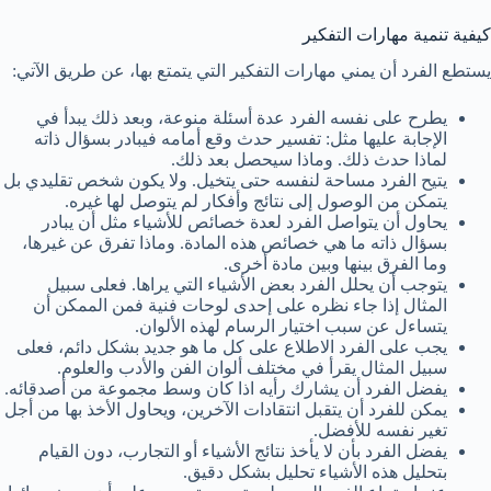
كيفية تنمية مهارات التفكير
يستطع الفرد أن يمني مهارات التفكير التي يتمتع بها، عن طريق الآتي:
يطرح على نفسه الفرد عدة أسئلة منوعة، وبعد ذلك يبدأ في
الإجابة عليها مثل: تفسير حدث وقع أمامه فيبادر بسؤال ذاته
لماذا حدث ذلك. وماذا سيحصل بعد ذلك.
يتيح الفرد مساحة لنفسه حتى يتخيل. ولا يكون شخص تقليدي بل
يتمكن من الوصول إلى نتائج وأفكار لم يتوصل لها غيره.
يحاول أن يتواصل الفرد لعدة خصائص للأشياء مثل أن يبادر
بسؤال ذاته ما هي خصائص هذه المادة. وماذا تفرق عن غيرها،
وما الفرق بينها وبين مادة أخرى.
يتوجب أن يحلل الفرد بعض الأشياء التي يراها. فعلى سبيل
المثال إذا جاء نظره على إحدى لوحات فنية فمن الممكن أن
يتساءل عن سبب اختيار الرسام لهذه الألوان.
يجب على الفرد الاطلاع على كل ما هو جديد بشكل دائم، فعلى
سبيل المثال يقرأ في مختلف ألوان الفن والأدب والعلوم.
يفضل الفرد أن يشارك رأيه اذا كان وسط مجموعة من أصدقائه.
يمكن للفرد أن يتقبل انتقادات الآخرين، ويحاول الأخذ بها من أجل
تغير نفسه للأفضل.
يفضل الفرد بأن لا يأخذ نتائج الأشياء أو التجارب، دون القيام
بتحليل هذه الأشياء تحليل بشكل دقيق.