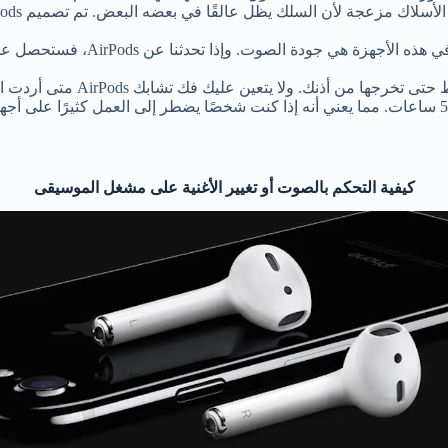
المواصفات الأخرى التي يقوم الكث
تأتي AirPods مع ضمان وتضمن أيضًا عمر بطارية ممتد يصل إلى 5 ساعات. مما يعني أنه إذا كنت شخصً
كيفية التحكم بالصوت أو تغيير الأغنية على مشغل الموسيقى