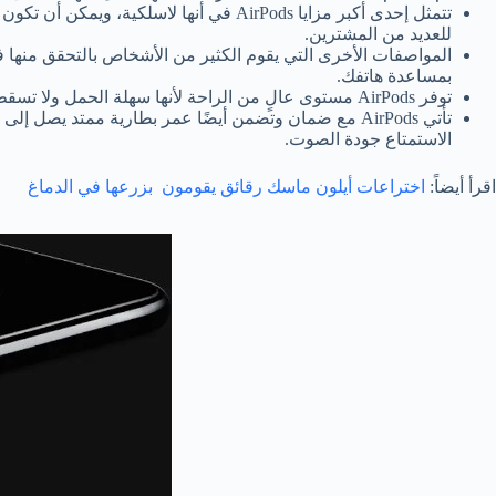
للعديد من المشترين.
بمساعدة هاتفك.
توفر AirPods مستوى عالٍ من الراحة لأنها سهلة الحمل ولا تسقط حتى تخرجها من أذنك. ولا يتعين عليك فك تشابك AirPods متى أردت استخدامها تمامًا مثل أي سماعات أذن أخرى.
الاستمتاع جودة الصوت.
اقرأ أيضاً:
اختراعات أيلون ماسك رقائق يقومون بزرعها في الدماغ