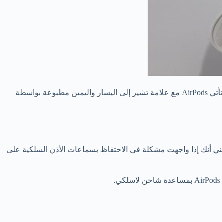
، فإن أول ما عليك فعله هو توصيل AirPods بجهازك والتأكد من أن مستوى الصوت مناسب لك. تأتي AirPods مع علامة تشير إلى اليسار واليمين مطبوعة بواسطة
Earpods وAirPods، لكن الاختلاف الأكبر بين Earpods وAirPods الأصلي هو أن AirPods لاسلكية، مما يعني أنك إذا واجهت مشكلة في الاحتفاظ بسماعات الأذن السلكية على