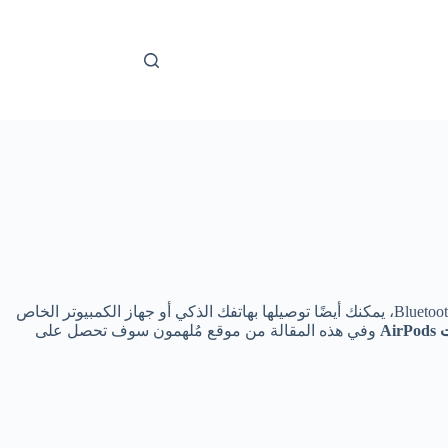
AirPods Pro هي سماعات رأس داخل الأذن لاسلكية تعمل بتقنية Bluetooth مصممة خصيصًا للعمل مع iPad وiPhone. نظرًا لكونها جهاز صوت Bluetooth، يمكنك أيضًا توصيلها بهاتفك الذكي أو جهاز الكمبيوتر الخاص
ت
AirPods
وفي هذه المقالة من موقع مُلهمون سوف تحصل على