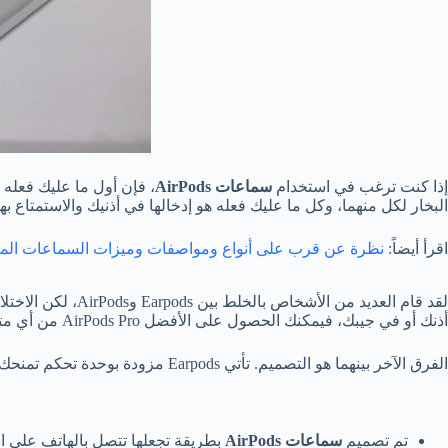
إذا كنت ترغب في استخدام
سماعات
AirPods
البخار لكل منهما، وكل ما عليك فعله هو إدخالها في أذنيك والاستمتاع بها
اقرأ أيضاً:
نظرة عن قرب على أنواع ومواصفات وميزات السماعات المخ
أذنك أو في جيبك، فيمكنك الحصول على الأفضل AirPods Pro من أي متجر قريب.
الفرق الآخر بينهما هو التصميم. تأتي Earpods مزودة بوحدة تحكم تمنحك وظائف إضافية وتأتي AirPods بغلاف أبيض مع جزأين. كما يمكن شحن AirPods بمساعدة شاحن لاسلكي.
تم تصميم
سماعات
AirPods
بطريقة تجعلها تتصل بالهاتف على ال