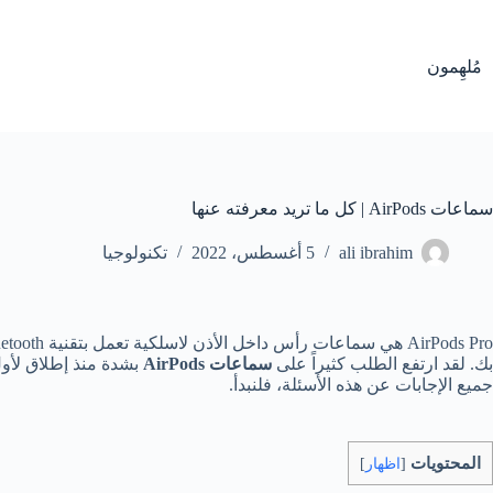
لتجاوز
لى
لمحتوى
مُلهِمون
سماعات AirPods | كل ما تريد معرفته عنها
ali ibrahim
5 أغسطس، 2022
تكنولوجيا
بك. لقد ارتفع الطلب كثيراً على
سماعات
AirPods
بشدة منذ إطلاق لأول
جميع الإجابات عن هذه الأسئلة، فلنبدأ.
المحتويات
[
اظهار
]