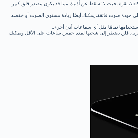
تتمثل إحدى أكبر مزايا AirPods في أنها لاسلكية، ويمكن أن تكون الأسلاك مزعجة لأن السلك يظل عالقًا في بعضه البعض. تم تصميم AirPods بقوة بحيث لا تسقط عن أذنيك مما قد يكون مصدر قلق كبير
ير من الأشخاص بالتحقق منها في هذه الأجهزة هي جودة الصوت. وإذا تحدثنا عن AirPods، فستحصل على جودة صوت فائقة. يمكنك أيضًا زيادة مستوى الصوت أو خفضه
ا يضطر إلى العمل كثيرًا على أجهزته. فلن تضطر إلى شحنها لمدة خمس ساعات على الأقل ويمكنك