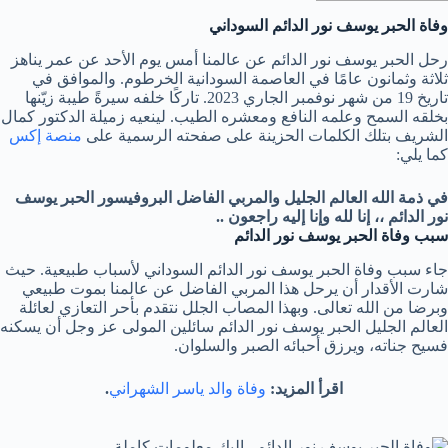
وفاة الحبر يوسف نور الدائم السوداني
رحل الحبر يوسف نور الدائم عن عالمنا أمس يوم الأحد عن عمر يناهز
ثلاثة وثمانون عامًا في العاصمة السودانية الخرطوم. والموافق في
تاريخ 19 من شهر نوفمبر الجاري 2023. تاركًا خلفه سيرةً طيبة زيّنها
بخلقه السمح وعلمه النافع ومعشره الطيب. لينعيه زميلة الدكتور كمال
الشريف بتلك الكلمات الحزينة على صفحته الرسمية على
منصة إكس
كما يلي:
في ذمة الله العالم الجليل والمربي الفاضل البروفيسور الحبر يوسف
نور الدائم ،، إنا لله وإنا إليه راجعون ..
سبب وفاة الحبر يوسف نور الدائم
جاء سبب وفاة الحبر يوسف نور الدائم السوداني لأسباب طبيعية. حيث
شارت الأقدار أن يرحل هذا المربي الفاضل عن عالمنا بموت طبيعي
وبرضا من الله تعالى. وبهذا المصاب الجلل نتقدم بأحر التعازي لعائلة
العالم الجليل الحبر يوسف نور الدائم سائلين المولى عز وجل أن يسكنه
فسيح جناته، ويرزق أحبائه الصبر والسلوان.
اقرأ المزيد:
وفاة والد ياسر الشهراني
.