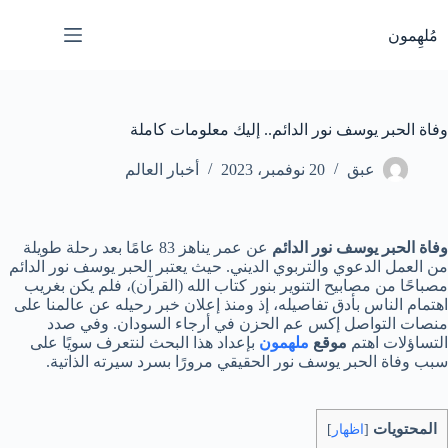
لتجاوز
لى
مُلهِمون
لمحتوى
وفاة الحبر يوسف نور الدائم.. إليك معلومات كاملة
عبق
20 نوفمبر، 2023
أخبار العالم
وفاة الحبر يوسف نور الدائم
عن عمر يناهز 83 عامًا بعد رحلة طويلة
من العمل الدعوي والتربوي الديني. حيث يعتبر الحبر يوسف نور الدائم
مصباحًا من مصابيح التنوير بنور كتاب الله (القرآن)، فلم يكن بغريب
اهتمام الناس بأدق تفاصيله، إذ ومنذ إعلان خبر رحيله عن عالمنا على
منصات التواصل إكس عم الحزن في أرجاء السودان. وفي صدد
التساؤلات اهتم
موقع
ملهمون
بإعداد هذا البحث لنتعرف سويًا على
سبب وفاة الحبر يوسف نور الحقيقي مرورًا بسرد سيرته الذاتية.
المحتويات
[
اظهار
]