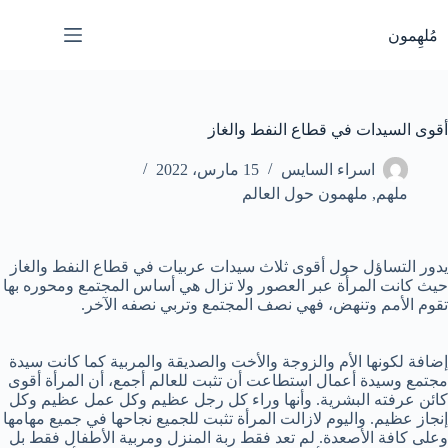
لتجاوز
لى
مُلهِمون
لمحتوى
أقوى السيدات في قطاع النفط والغاز
اسراء السايس
15 مارس، 2022
ملهم
,
ملهمون حول العالم
يدور التساؤل حول أقوى ثلاث سيدات عربيات في قطاع النفط والغاز
حيث كانت المرأة عبر العصور ولا تزال هي أساس المجتمع ومحوره بها
تقوم الأمم وتنهض، فهي نصف المجتمع وتربي نصفه الآخر.
إضافة لكونها الأم والزوجة والأخت والصديقة والمربية كما كانت سيدة
مجتمع وسيدة أعمال استطاعت أن تثبت للعالم أجمع، أن المرأة أقوى
كائن عرفته البشرية. وأنها وراء كل رجل عظيم وكل عمل عظيم وكل
إنجاز عظيم. واليوم لازالت المرأة تثبت للجميع نجاحها في جميع مهامها
وعلى كافة الأصعدة. لم تعد فقط ربة المنزل ومربية الأطفال فقط بل