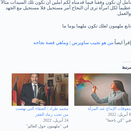
نأمل أن نكون وفقنا فيما قدمناه لكم آملين أن تكون تلك السيدات مثالاً
عظيماً لكل امرأة ترى أن النجاح أمر مستحيل فلا مستحيل مع الجهد
والعمل.
تابع ملهمون لعلك تكون ملهما يوما ما
إقرأ ايضاً:
من هو نجيب ساويرس | وماهي قصة نجاحه
مرتبط
معوقات الإبداع عند المرأة
محمد طراد | العنقاء التي نهضت
8 أبريل، 2022
من تحت رماد الفقر
في "كن ناجحا"
24 أبريل، 2022
في "ملهمون حول العالم"