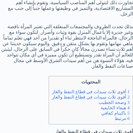
تجاوزت ذلك لتتولى أهم المناصب السياسية، وتقوم بإنشاء أهم
المشاريع الاقتصادية، والتميز في وظيفتها وعملها جنباً إلى جنب مع
الرجل.
بذلك تحدت الظروف والمجتمعات المنغلقة التي تعتبر المرأة ناقصة
وغير جديرة إلا بأعمال المنزل بقوة وثبات وأصرار. لتكون سواء مع
الرجال، فالمرأة الناجحة لاتنتظر ثناء أو تقديرا من أحد فهي تعلم تماماً
ماهي مهامها وتقوم بها بشكل متقن و دقيق. واليوم سيكون حديثنا عن
أهم ثلاث نساء تصدرن مجالاُ كان حكراً في السابق على الرجال، ليثبتن
للعالم أن المرأة تقدر وتستطيع أن تكون مميزة في أي مكان تتواجد
فيه. هؤلاء النسوة هن من أهم سيدات الشرق الأوسط في مجال
صناعات النفط والغاز.
المحتويات
1 أقوى ثلاث سيدات في قطاع النفط والغاز
2 أقوى ثلاث سيدات في قطاع النفط والغاز
3 وضحة الخطيب
4 هيفاء الخايفية
5 باكينام كفافي
6 مرتبط
أقوى ثلاث سيدات في قطاع النفط والغاز