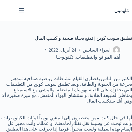
لتجاوز
لى
مُلهِمون
لمحتوى
تطبيق سويت كوين | تمتع بحياة صحية واكسب المال
اسراء السايس
24 أبريل، 2022
أهم المواقع والتطبيقات
,
تكنولوجيا
الكثير من الناس يفضلون القيام بنشاطات رياضية صباحية تمدهم
بجرعة من الحيوية والطاقة. ويعد تطبيق سويت كوين من التطبيقات
التي تحفزك على القيام بهوايتك المفضلة. والمشي مع الاستمتاع
بمناظر الطبيعة الخلابة، واستنشاق الهواء المنعش، مع ميزة صغيرة ألا
وهي أنك ستكسب المال.
أما في حال كنت ممن يضطرون إلى المشي يومياً لمئات الكيلومترات،
وأنت تبحث عن وسيلة نقل تقلك لجامعتك أو عملك. وأنت مجبر عل
القيام بهذه العملية ولست مخيراً، فربما إذا تعرفت على هذا التطبيق