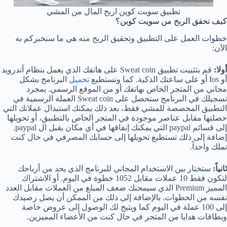
تطبيق سويت كوين اربح المال من المشي
كيف تحقق الربح من سويت كوين؟
خطوات العمل على التطبيق وتحقيق الربح منه هي ما سنخبركم به
الآن:
أولا:
قم بتثبيت تطبيق Sweat coin على هاتفك الذي يعمل بنظام أندرويد
أو Ios أو على ساعتك الذكية. كما وتستطيع
تحميل
البرنامج بشكل
مجاني من المتجر الخاص بهاتفك أو من الموقع الرسمي. بمجرد
تسجيلك في البرنامج ستحصل على Sweat coin العملة الرسمية في
التطبيق المخصصة للمشي فقط، بعد ذلك يمكنك استبدال عملاتك التي
حصلتها مقابل عناصر موجودة في المتجر الخاص بالتطبيق، أو تحويلها
إلى قسائم paypal التي يمكنك إنفاقها في أي مكان يقبل ال paypal.
إضافة إلى ذلك تستطيع تحويلها إلى حسابك المصرفي في حال كنت
تملك واحداً.
ثانياً:
ستختار بين الاستخدام المجاني للبرنامج الذي يحد من أرباحك
لتكون فقط 10 عملات مقابل 1052 خطوة في اليوم. أو الاشتراك
المميز Premium الذي سيمحنك ضعف المبلغ من العملات مقابل العدد
نفسه من الخطوات. بالإضافة إلى ذلك من الممكن أن يصل رصيدك
إلى 100 عملة في اليوم كما ويتيح لك الوصول إلى عروض خاصة
وبطاقات هدايا من المتجر في حال كنت من الأعضاء المميزين.