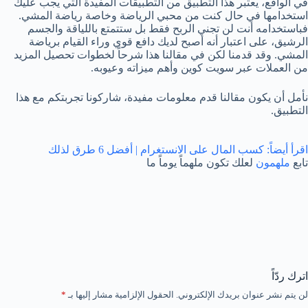
في الواقع، يعتبر هذا التطبيق من التطبيقات المفيدة التي يجب عليك
استخدامها في حال كنت من محبي الرياضة وخاصة رياضة المشي.
فباستخدامه أنت لن تجني الربح فقط بل ستتمتع باللياقة والجسم
الرشيق، على اعتبار أنه أصبح لديك دافع قوي وراء القيام برياضة
المشي. وقد قدمنا لكن في مقالنا هذا شرحاً لخطوات تحصيل المزيد
من العملات عبر سويت كوين وأهم ميزاته وعيوبه.
نأمل أن يكون مقالنا قدم معلومات مفيدة، شاركونا تجربتكم مع هذا
التطبيق.
اقرأ أيضاً:
كسب المال على الانستغرام | أفضل 6 طرق لذلك
تابع
ملهمون
لعلك تكون ملهماً يوماً ما
اترك ردّاً
لن يتم نشر عنوان بريدك الإلكتروني.
الحقول الإلزامية مشار إليها بـ
*