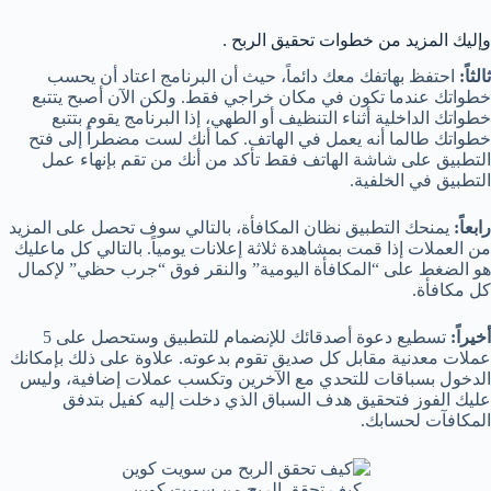
وإليك المزيد من خطوات تحقيق الربح .
ثالثاً:
احتفظ بهاتفك معك دائماً، حيث أن البرنامج اعتاد أن يحسب
خطواتك عندما تكون في مكان خراجي فقط. ولكن الآن أصبح يتتبع
خطواتك الداخلية أثناء التنظيف أو الطهي، إذا البرنامج يقوم بتتبع
خطواتك طالما أنه يعمل في الهاتف. كما أنك لست مضطراً إلى فتح
التطبيق على شاشة الهاتف فقط تأكد من أنك من تقم بإنهاء عمل
التطبيق في الخلفية.
رابعاً:
يمنحك التطبيق نظان المكافأة، بالتالي سوف تحصل على المزيد
من العملات إذا قمت بمشاهدة ثلاثة إعلانات يومياً. بالتالي كل ماعليك
هو الضغط على “المكافأة اليومية” والنقر فوق “جرب حظي” لإكمال
كل مكافأة.
أخيراً:
تسطيع دعوة أصدقائك للإنضمام للتطبيق وستحصل على 5
عملات معدنية مقابل كل صديق تقوم بدعوته. علاوة على ذلك بإمكانك
الدخول بسباقات للتحدي مع الآخرين وتكسب عملات إضافية، وليس
عليك الفوز فتحقيق هدف السباق الذي دخلت إليه كفيل بتدفق
المكافآت لحسابك.
كيف تحقق الربح من سويت كوين