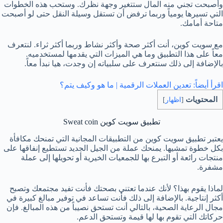
وأصبحت تجني منه المال ستتغير وجهة نظرك. وستحب هذه الخطوات
التي تسيرها يومياً وربما ترفض أن تستقل وسيلة النقل حتى لو أصبحت
متاحة أمامك.
مع سويت كوين، أنت أكثر صحة وأكثر نشاط وربما أكثر ثراء. لنتعرف
معاً على هذا التطبيق وما هي الميزات التي يقدمها لمستخدميه.
بالإضافة إلى ذلك سنتعرف على سلبياته إن وجدت، هيا نبدأ معاً.
اقرأ أيضاً:
تعدين العملات الرقمية | ما هو وكيف يتم؟
المحتويات
[
اظهار
]
تطبيق سويت كوين Sweat coin
يعتبر تطبيق سويت كوين من التطبيقات المجانية التي تمنحك مكافأة
بكل خطوة تمشيها. يمنحك عملة من الجيل الجديد تستطيع إنفاقها على
منتجات رائعة أو التبرع بها للجمعيات الخيرية أو تحويلها إلى عملة
مشفرة.
لماذا يقوم بهذا؟ لأنك عندما تعتني بصحتك فأنت تفيد مجتمعك وتصبح
أكثر إنتاجية. بالإضافة إلى ذلك فأنت تساعد في توفير مبالغ كبيرة في
مجال الرعاية الصحية، بالتالي أنت تستحق نصيباً من هذه المبالغ. فإن
حركاتك التي تقوم بها لها قيمة وتستحق الدعم.