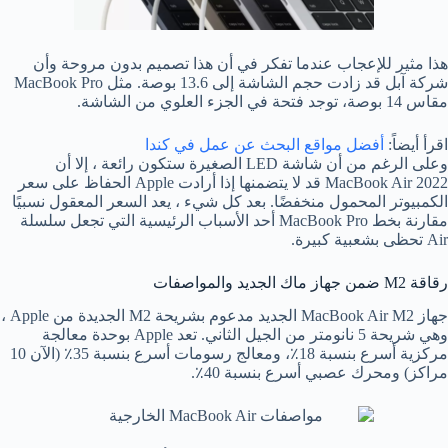
هذا مثير للإعجاب عندما تفكر في أن هذا تصميم بدون مروحة وأن
شركة آبل قد زادت حجم الشاشة إلى 13.6 بوصة. مثل MacBook Pro
مقاس 14 بوصة، توجد فتحة في الجزء العلوي من الشاشة.
اقرأ أيضاً:
أفضل مواقع البحث عن عمل في كندا
وعلى الرغم من أن شاشة LED الصغيرة ستكون رائعة ، إلا أن
MacBook Air 2022 قد لا يتضمنها إذا أرادت Apple الحفاظ على سعر
الكمبيوتر المحمول منخفضًا. بعد كل شيء ، يعد السعر المعقول نسبيًا
مقارنة بخط MacBook Pro أحد الأسباب الرئيسية التي تجعل سلسلة
Air تحظى بشعبية كبيرة.
رقاقة M2 ضمن جهاز ماك الجديد والمواصفات
جهاز MacBook Air M2 الجديد مدعوم بشريحة M2 الجديدة من Apple ،
وهي شريحة 5 نانومتر من الجيل الثاني. تعد Apple بوحدة معالجة
مركزية أسرع بنسبة 18٪، ومعالج رسومات أسرع بنسبة 35٪ (الآن 10
مراكز) ومحرك عصبي أسرع بنسبة 40٪.