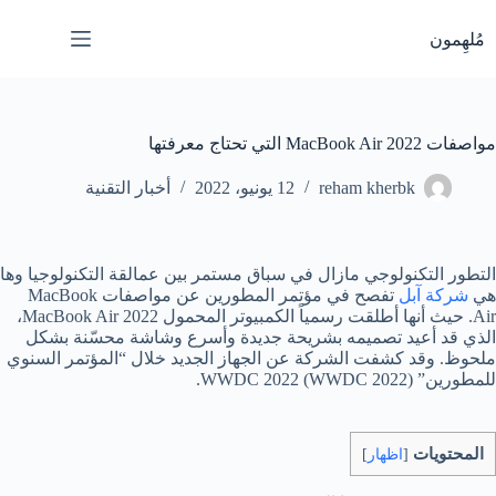
لتجاوز
لى
مُلهِمون
لمحتوى
مواصفات MacBook Air 2022 التي تحتاج معرفتها
reham kherbk
12 يونيو، 2022
أخبار التقنية
التطور التكنولوجي مازال في سباق مستمر بين عمالقة التكنولوجيا وها
هي
شركة آبل
تفصح في مؤتمر المطورين عن مواصفات MacBook
Air. حيث أنها أطلقت رسمياً الكمبيوتر المحمول MacBook Air 2022،
الذي قد أعيد تصميمه بشريحة جديدة وأسرع وشاشة محسّنة بشكل
ملحوظ. وقد كشفت الشركة عن الجهاز الجديد خلال “المؤتمر السنوي
للمطورين” WWDC 2022 (WWDC 2022).
المحتويات
[
اظهار
]