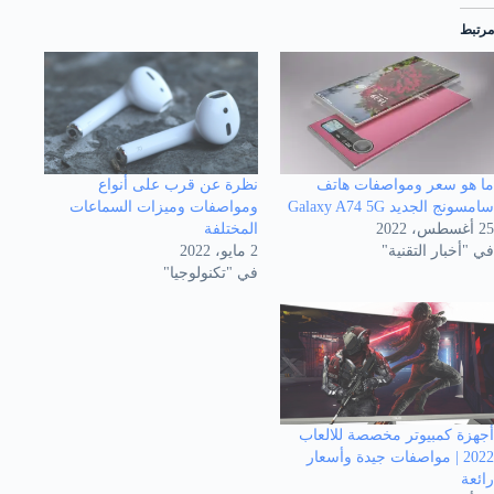
مرتبط
ما هو سعر ومواصفات هاتف
نظرة عن قرب على أنواع
سامسونج الجديد Galaxy A74 5G
ومواصفات وميزات السماعات
25 أغسطس، 2022
المختلفة
في "أخبار التقنية"
2 مايو، 2022
في "تكنولوجيا"
أجهزة كمبيوتر مخصصة للالعاب
2022 | مواصفات جيدة وأسعار
رائعة