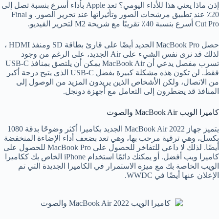
إذن ماذا يعني هذا للأداء اليومي؟ تعد Apple بأداء أسرع بنسبة تصل إلى
20٪ عند تطبيق مرشحات الصور وتأثيراتها عند تحرير الصور. و Final
Cut Pro أسرع بنسبة 40٪ تقريبًا مع شريحة M2 لتحرير الفيديو.
حصل MacBook Pro الجديد أيضًا على قارئ بطاقة SD ومنفذ HDMI ،
لذلك قد نرى نفس الشيء على Air الجديد، على الرغم من وجود
تسرب مفصل يدعي أن MacBook Air يمكن أن يلتصق بمنافذ USB-C
فقط. لن تكون هذه مشكلة كبيرة بفضل USB-C الذي يتيح درجة أكبر
من الاتصال، ولكن الأشخاص الذين يريدون المزيد من الوصول إلى
المنافذ قد يضطرون إلى التعامل مع أجهزة دونجل.
كاميرا الويب MacBook Air والصوت
يتميز جهاز MacBook Air 2022 الجديد بكاميرا أكثر وضوحًا بدقة 1080
بكسل، وهي ترقية مرحب بها، وهي تعد بضعف أداء الإضاءة المنخفضة
أيضًا. لذلك لا داعي للتفاخر للحصول على MacBook Pro للحصول على
كاميرا ويب أفضل. أو يمكنك دائمًا استخدام iPhone الخاص بك ككاميرا
الويب الخاصة بك مع ميزة الاستمرار في الكاميرا الجديدة التي تم
الإعلان عنها أيضًا في WWDC.