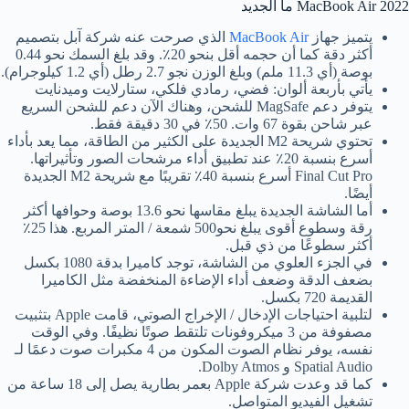
MacBook Air 2022 ما الجديد
يتميز جهاز
MacBook Air
الذي صرحت عنه شركة آبل بتصميم
أكثر دقة كما أن حجمه أقل بنحو 20٪. وقد بلغ السمك نحو 0.44
بوصة (أي 11.3 ملم) وبلغ الوزن نجو 2.7 رطل (أي 1.2 كيلوجرام).
يأتي بأربعة ألوان: فضي، رمادي فلكي، ستارلايت وميدنايت
يتوفر دعم MagSafe للشحن، وهناك الآن دعم للشحن السريع
عبر شاحن بقوة 67 وات. 50٪ في 30 دقيقة فقط.
تحتوي شريحة M2 الجديدة على الكثير من الطاقة، مما يعد بأداء
أسرع بنسبة 20٪ عند تطبيق أداء مرشحات الصور وتأثيراتها.
Final Cut Pro أسرع بنسبة 40٪ تقريبًا مع شريحة M2 الجديدة
أيضًا.
أما الشاشة الجديدة يبلغ مقاسها نحو 13.6 بوصة وحوافها أكثر
رقة وسطوع أقوى يبلغ نحو500 شمعة / المتر المربع. هذا 25٪
أكثر سطوعًا من ذي قبل.
في الجزء العلوي من الشاشة، توجد كاميرا بدقة 1080 بكسل
بضعف الدقة وضعف أداء الإضاءة المنخفضة مثل الكاميرا
القديمة 720 بكسل.
لتلبية احتياجات الإدخال / الإخراج الصوتي، قامت Apple بتثبيت
مصفوفة من 3 ميكروفونات تلتقط صوتًا نظيفًا. وفي الوقت
نفسه، يوفر نظام الصوت المكون من 4 مكبرات صوت دعمًا لـ
Spatial Audio و Dolby Atmos.
كما قد وعدت شركة Apple بعمر بطارية يصل إلى 18 ساعة من
تشغيل الفيديو المتواصل.