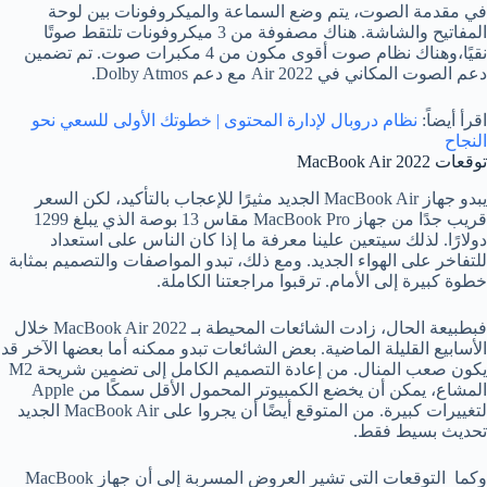
في مقدمة الصوت، يتم وضع السماعة والميكروفونات بين لوحة
المفاتيح والشاشة. هناك مصفوفة من 3 ميكروفونات تلتقط صوتًا
نقيًا،وهناك نظام صوت أقوى مكون من 4 مكبرات صوت. تم تضمين
دعم الصوت المكاني في Air 2022 مع دعم Dolby Atmos.
اقرأ أيضاً:
نظام دروبال لإدارة المحتوى | خطوتك الأولى للسعي نحو
النجاح
توقعات MacBook Air 2022
يبدو جهاز MacBook Air الجديد مثيرًا للإعجاب بالتأكيد، لكن السعر
قريب جدًا من جهاز MacBook Pro مقاس 13 بوصة الذي يبلغ 1299
دولارًا. لذلك سيتعين علينا معرفة ما إذا كان الناس على استعداد
للتفاخر على الهواء الجديد. ومع ذلك، تبدو المواصفات والتصميم بمثابة
خطوة كبيرة إلى الأمام. ترقبوا مراجعتنا الكاملة.
فبطبيعة الحال، زادت الشائعات المحيطة بـ MacBook Air 2022 خلال
الأسابيع القليلة الماضية. بعض الشائعات تبدو ممكنه أما بعضها الآخر قد
يكون صعب المنال. من إعادة التصميم الكامل إلى تضمين شريحة M2
المشاع، يمكن أن يخضع الكمبيوتر المحمول الأقل سمكًا من Apple
لتغييرات كبيرة. من المتوقع أيضًا أن يجروا على MacBook Air الجديد
تحديث بسيط فقط.
وكما التوقعات التي تشير العروض المسربة إلى أن جهاز MacBook