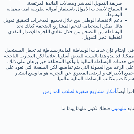
طريقة التمويل المباشر ومعدلات الفائدة المرتفعة.
السماح لأصحاب الأموال باستثمار أمواله بطريقة آمنة بضمانة
الوسيط.
دعم الاقتصاد الوطني من خلال تجميع المدخرات لتحقيق تمويل
هائل يمكن استخدامه لدعم المشاريع الضخمة كذلك تحد
الوساطة من التضخم من خلال تفادي اللجوء للإصدار النقدي
لتغطية عجز التمويل.
في الختام فإن خدمات الوساطة المالية ببساطة قد تجعل المستحيل
ممكناً. قد يبدو هذا بالنسبة للبعض أسلوباً إعلانياً لكن التجارب الناجحة
في خدمات الوساطة المالية بأنواعها المختلفة خير برهان على ذلك.
على الرغم من العمولة التي يتم تقاضيها لكن المنفعة التي تعود على
جميع الأطراف والرضى المعنوي عن التجربة هو ما وسع انتشار
شركات ومكاتب الوساطة المالية عالمياً.
اقرأ أيضاً:
أفكار مشاريع صغيرة لطلاب المدارس
تابع
ملهمون
فلعلك تكون ملهمًا يومًا ما