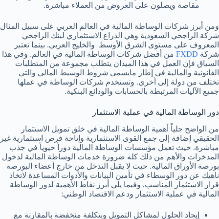
مقاصة ويصلون على العروض من العملاء مباشرة.
ومن أبرز شركات الوساطة المالية في العالم العربي على سبيل المثال
شركة الراجحي السعودية وهي الذراع الاستثماري لبنك الراجحي
المعروف على مستوى الشرق الأوسط والخليج العربي. بينما تعتبر
شركة
FXDD
من أفضل شركات الوساطة المالية في العالم. وفي هذا
السياق فإن العمل في هذا الميدان يتطلب مجموعة من المتطلبات
القانونية والمالية في إطار مايسمى شروط الوسيط المالي والتي
تختلف من دولة إلى أخرى. وتستخدم شركات الوساطة في عملها
جميع الآليات المرتبطة بالحسابات والودائع البنكية.
دور الوساطة المالية في عملية الاستثمار
من الواضح جلياً أهمية الوساطة المالية في خلق تمويل الاستثمار
الحقيقي إضافة إلى جمع القوى الاستثمارية وإتاحة فرص استثمارية غير
مباشرة. حيث تعمل مؤسسات الوساطة المالية دوراً حيوياً في جذب
المدخرات والأهم من ذلك كله ضرورة خدمات الوساطة المالية لدخول
بورصة الأوراق المالية. حيث لا يقبل التدخل من خارج أعضاء البورصة
ناهيك عن دور الوسطاء في تأمين البيانات والأدوات المساعدة لاتخاذ
قرار الاستثمار المناسب. وفيما يلي أبرز نقاط الأهمية لدور الوساطة
المالية في عملية الاستثمار ودعم الاقتصاد الوطني:
إيجاد الحلول لمشاكل التمويل وبتكلفة منخفضة بالمقارنة مع