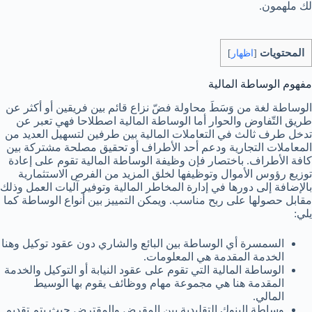
لك ملهمون.
المحتويات
[
اظهار
]
مفهوم الوساطة المالية
الوساطة لغة
من وَسَطَ محاولة فضّ نزاع قائم بين فريقين أو أكثر عن
طريق التّفاوض والحوار أما الوساطة المالية اصطلاحا فهي تعبر عن
تدخل طرف ثالث في التعاملات المالية بين طرفين لتسهيل العديد من
المعاملات التجارية ودعم أحد الأطراف أو تحقيق مصلحة مشتركة بين
كافة الأطراف. باختصار فإن وظيفة الوساطة المالية تقوم على إعادة
توزيع رؤوس الأموال وتوظيفها لخلق المزيد من الفرص الاستثمارية
بالإضافة إلى دورها في إدارة المخاطر المالية وتوفير آليات العمل وذلك
مقابل حصولها على ربح مناسب. ويمكن التمييز بين أنواع الوساطة كما
يلي:
السمسرة أي الوساطة بين البائع والشاري دون عقود توكيل وهنا
الخدمة المقدمة هي المعلومات.
الوساطة المالية التي تقوم على عقود النيابة أو التوكيل والخدمة
المقدمة هنا هي مجموعة مهام ووظائف يقوم بها الوسيط
المالي.
وساطة البنوك التقليدية بين المقرض والمقترض حيث يتم تقديم