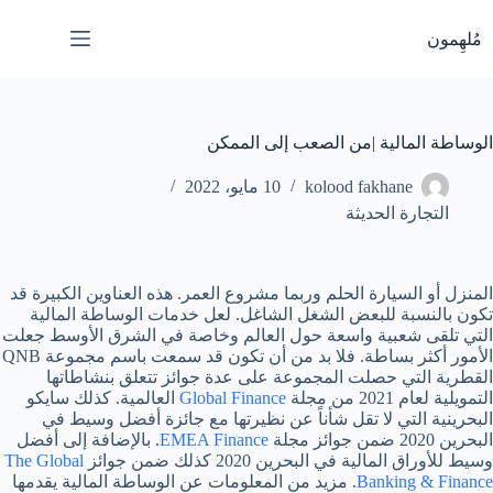
لتجاوز
لى
مُلهِمون
لمحتوى
الوساطة المالية |من الصعب إلى الممكن
kolood fakhane
10 مايو، 2022
التجارة الحديثة
المنزل أو السيارة الحلم وربما مشروع العمر. هذه العناوين الكبيرة قد
تكون بالنسبة للبعض الشغل الشاغل. لعل خدمات الوساطة المالية
التي تلقى شعبية واسعة حول العالم وخاصة في الشرق الأوسط جعلت
الأمور أكثر بساطة. فلا بد من أن تكون قد سمعت باسم مجموعة QNB
القطرية التي حصلت المجموعة على عدة جوائز تتعلق بنشاطاتها
التمويلية لعام 2021 من مجلة
Global Finance
العالمية. كذلك سايكو
البحرينية التي لا تقل شأناً عن نظيرتها مع جائزة أفضل وسيط في
البحرين 2020 ضمن جوائز مجلة
EMEA Finance
. بالإضافة إلى أفضل
وسيط للأوراق المالية في البحرين 2020 كذلك ضمن جوائز
The Global
Banking & Finance
. مزيد من المعلومات عن الوساطة المالية يقدمها