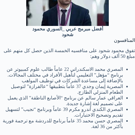
أفضل مبرمج عربي _السوري محمود
شحود
المنافسون
تفوق محمود شحود على منافسيه الخمسة الذين حصل كل منهم على
مبلغ 50 ألف دولار وهم:
المصري محمد الاسكندراني 22 عاماً طالب علوم كمبيوتر عن
برنامج “مؤهل” التعليمي لتأهيل الأفراد في مختلف المجالات.
بالإضافة إلى مساعدة الشركات في توظيف المواهب
المصرية إيمان وجدي 37 عاماً بتطبيقها “عالفرازة” لتوصيل
الطعام المنزلي الطازج.
العراقي عمار سالم عن برنامج “الأصابع الناطقة” الذي يعمل
على تصميم لغة إشارة جديدة.
المصري الكندي أندرو مكرم 39 عاماً وبرنامج “نجيب” لتسهيل
تقديم وتصحيح الاختبارات.
المصري حسن محمد 35 عاماً برنامج للدردشة مع ترجمة فورية
بأكثر من 36 لغة.