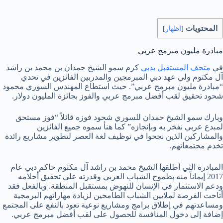
المحتويات
[
اظهار
]
مبادرة مليون مبرمج عربي
في
متحف المستقبل بدبي
كرم سمو الشيخ حمدان بن محمد بن راشد
آل مكتوم ولي عهد دبي المبرمجين والمدربين الفائزين في تحدي
“مبادرة مليون مبرمج عربي”. حيث استطاع المهندس السوري محمود
شحود تحقيق لقب أفضل مبرمج عربي والفوز بجائزة المليون دولار.
وبارك سمو الشيخ حمدان للسوري شحود فوزه قائلاً “فوز مستحق
لمبدع عربي نفخر به وبإنجازه” كما هنأ سموه جميع الفائزين
والمشاركين الذين نجحوا في توظيف لغة العصر لتطوير مشاريع رائدة
تخدم مجتمعاتهم.
المبادرة التي أطلقها الشيخ محمد بن راشد آل مكتوم حاكم دبي عام
2017 إيماناً منه بطموح الشباب العربي وقدرته على تحقيق أحلامه
ودعم الاستثمار في الإنسان للنهوض بمستقبل المنطقة. وبالفعل فقد
أتاحت الفرصة لملايين الشباب الطامحين لزيادة مهاراتهم البرمجية
ومساعدتهم في إطلاق برامج ومشاريع نوعية تعود بالنفع على المجتمع
إضافة إلى دخول المنافسة للحصول على لقب أفضل مبرمج عربي.