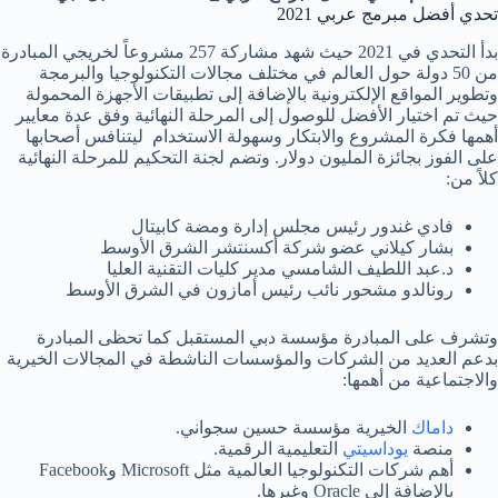
تحدي أفضل مبرمج عربي 2021
بدأ التحدي في 2021 حيث شهد مشاركة 257 مشروعاً لخريجي المبادرة
من 50 دولة حول العالم في مختلف مجالات التكنولوجيا والبرمجة
وتطوير المواقع الإلكترونية بالإضافة إلى تطبيقات الأجهزة المحمولة
حيث تم اختيار الأفضل للوصول إلى المرحلة النهائية وفق عدة معايير
أهمها فكرة المشروع والابتكار وسهولة الاستخدام ليتنافس أصحابها
على الفوز بجائزة المليون دولار. وتضم لجنة التحكيم للمرحلة النهائية
كلاً من:
فادي غندور رئيس مجلس إدارة ومضة كابيتال
بشار كيلاني عضو شركة أكسنتشر الشرق الأوسط
د.عبد اللطيف الشامسي مدير كليات التقنية العليا
رونالدو مشحور نائب رئيس أمازون في الشرق الأوسط
وتشرف على المبادرة مؤسسة دبي المستقبل كما تحظى المبادرة
بدعم العديد من الشركات والمؤسسات الناشطة في المجالات الخيرية
والاجتماعية من أهمها:
داماك
الخيرية مؤسسة حسين سجواني.
منصة
يوداسيتي
التعليمية الرقمية.
أهم شركات التكنولوجيا العالمية مثل Microsoft وFacebook
بالإضافة إلى Oracle وغيرها.