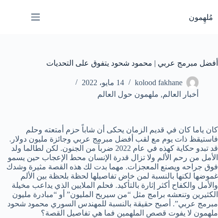
لتجاوز
لى
مُلهِمون
لمحتوى
أفضل مبرمج عربي | محمود شحود يتفوق على التحديات
kolood fakhane
14 مايو، 2022
أخبار العالم
,
ملهمون حول العالم
كان ياما كان في قديم الزمان يحكى أن شاباً حزم أمتعته وحلم
فاستيقظ ذات يوم مع لقب أفضل مبرمج عربي وجائزة مليون دولار.
قد تبدو حكاية كهذه في عام 2022 ضرباً من الجنون. لكن لطالما ولد
الأمل من رحم الألم ولا تزال قدرة الإنسان محط الإعجاب حين يسمو
فوق جراحه ويصنع المعجزات. مهما بدت لك هذه القصة مثيرة وشدك
غموضها لكنها بالنسبة لمن خاض تفاصيلها لحظة بلحظة بين الألم
والأمل والكفاح أكثر إثارة بالتأكيد. فحلم الملايين الذي يداعب مخيلة
الكثيرين وتنعشه برامج مثل “من سيربح المليون” أو “مبادرة مليون
مبرمج عربي”. أصبح حقيقة بالنسبة للمهندس السوري محمود شحود
ملهمون لا يفوت قصص الملهمين فما هي تفاصيل القصة؟