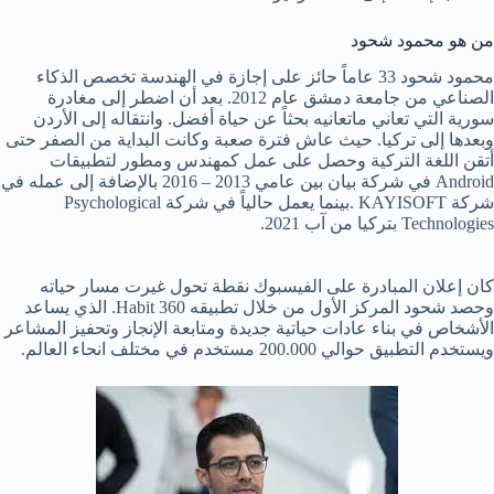
من هو محمود شحود
محمود شحود 33 عاماً حائز على إجازة في الهندسة تخصص الذكاء
الصناعي من جامعة دمشق عام 2012. بعد أن اضطر إلى مغادرة
سورية التي تعاني ماتعانيه بحثاً عن حياة أفضل. وانتقاله إلى الأردن
وبعدها إلى تركيا. حيث عاش فترة صعبة وكانت البداية من الصفر حتى
أتقن اللغة التركية وحصل على عمل كمهندس ومطور لتطبيقات
Android في شركة بيان بين عامي 2013 – 2016 بالإضافة إلى عمله في
شركة KAYISOFT .بينما يعمل حالياً في شركة Psychological
Technologies بتركيا من آب 2021.
كان إعلان المبادرة على الفيسبوك نقطة تحول غيرت مسار حياته
وحصد شحود المركز الأول من خلال تطبيقه Habit 360. الذي يساعد
الأشخاص في بناء عادات حياتية جديدة ومتابعة الإنجاز وتحفيز المشاعر
ويستخدم التطبيق حوالي 200.000 مستخدم في مختلف انحاء العالم.