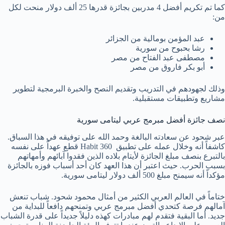
كما تم تكريم أفضل 4 مدربين بجائزة قدرها 25 ألف دولار منحت لكل
من:
عبد المؤمن بومالية من الجزائر
رشا بحبوح من سورية
مصطفى عبد الفتاح من مصر
أبو بكر فاروق من مصر
وذلك لجهودهم في التدريب وتقديم النصح والخبرة البرمجية لتطوير
مشاريع وتطبيقات مستقبلية.
نصف جائزة أفضل مبرمج عربي ليتامى سورية
عبر شحود عن سعادته البالغة وحمد الله على توفيقه في هذا السباق.
كاشفاً أنه وخلال عمله على تطبيق Habit 360 قطع عهداً على نفسه
بالتبرع بنصف مبلغ الجائزة لأيتام بلاده الذين فقدوا آبائهم وأمهاتهم
بسبب الحرب. حيث اعتبر أن هذا العهد كان أحد أسباب فوزه بالجائزة
مؤكداً أنه سيمنح مبلغ 500 ألف دولار ليتامى سورية.
ختاماً في العالم العربي الكثير من أمثال محمود شحود. شباب تنعش
آمالهم فرصة كتحدي أفضل مبرمج عربي وتمنحهم دافعاً للبداية من
جديد. أما البقية فتقدم لهم مبادرات كهذه دليلاً جديداً على قدرة الشباب