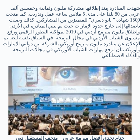
شهدت المبادرة منذ إطلاقها مشاركة مليون وثمانية وخمسين ألف
عربي من 80 بلداً على مدى 5 ملايين ساعة عمل وتدريب. كما منحت
1500 شهادة ” نانو ديغري” للمتميزين من المشاركين. كذلك وصلت
بأصدائها إلى خارج حدود الإمارات حيث تم تبني المبادرة في الأردن
وإطلاق مليون مبرمج أردني في 2019 لمواكبة التطور الرقمي ورفع
مستوى الشباب الأردني في مجال البرمجة. في السياق نفسه أيضاً تم
الإعلان عن مبادرة مليون مبرمج أوزبكي بالشركة بين دولتي الإمارات
وأوزبكستان لرفع مهارات الشباب الأوزبكي في مجالات البرمجة
والذكاء الاصطناعي.
ختام تحدي أفضل مبرمج عربي _ متحف المستقبل دبي